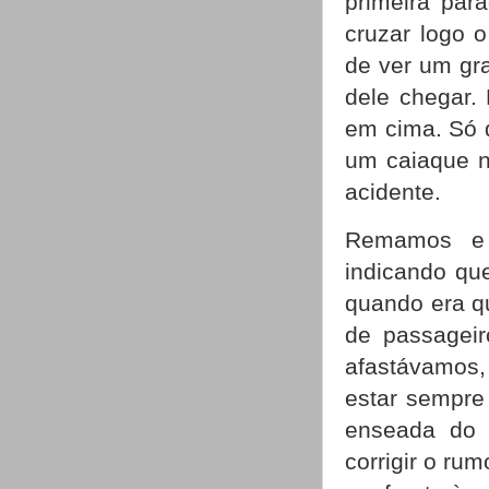
primeira par
cruzar logo o
de ver um gra
dele chegar.
em cima. Só 
um caiaque n
acidente.
Remamos e 
indicando qu
quando era q
de passagei
afastávamos,
estar sempre
enseada do 
corrigir o ru