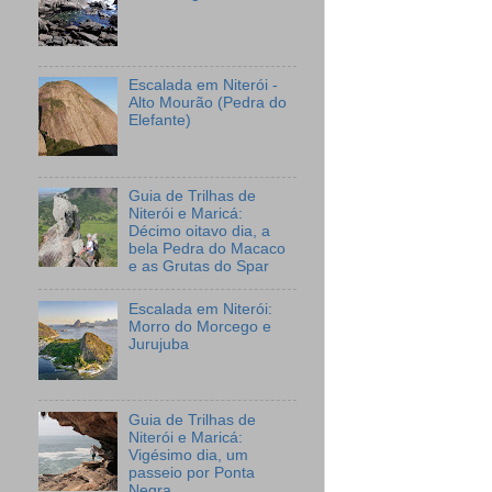
Escalada em Niterói -
Alto Mourão (Pedra do
Elefante)
Guia de Trilhas de
Niterói e Maricá:
Décimo oitavo dia, a
bela Pedra do Macaco
e as Grutas do Spar
Escalada em Niterói:
Morro do Morcego e
Jurujuba
Guia de Trilhas de
Niterói e Maricá:
Vigésimo dia, um
passeio por Ponta
Negra