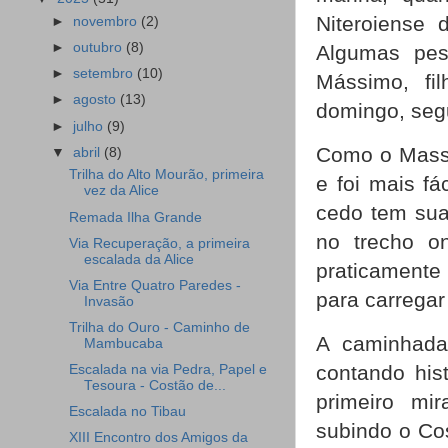
Niteroiense 
►
novembro
(2)
►
outubro
(8)
Algumas pes
►
setembro
(10)
Mássimo, fi
►
agosto
(13)
domingo, segu
►
julho
(9)
Como o Massi
▼
abril
(8)
Trilha do Alto Mourão, primeira
e foi mais f
vez da Alice
cedo tem sua
Remada Ilha Grande
no trecho o
Via Recuperação, a primeira
escalada da Alice
praticamente 
Via Entre Quatro Paredes -
para carregar
Invasão
Trilha do Ouro - Caminho de
A caminhada
Mambucaba
contando his
Escalada na via Pedra, Papel e
Tesoura - Costão de...
primeiro mi
Escalada no Tibau
subindo o Co
XIII Encontro dos Amigos da