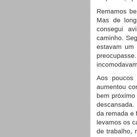
Remamos bem 
Mas de long
consegui av
caminho. Seg
estavam um p
preocupasse
incomodavam 
Aos poucos 
aumentou con
bem próximo 
descansada.
da remada e f
levamos os c
de trabalho, 