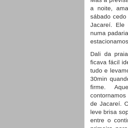
a noite, am
sábado cedo 
Jacareí. El
numa padaria 
estacionamos
Dali da prai
ficava fácil 
tudo e levam
30min quand
firme. Aqu
contornamos 
de Jacareí. 
leve brisa s
entre o cont