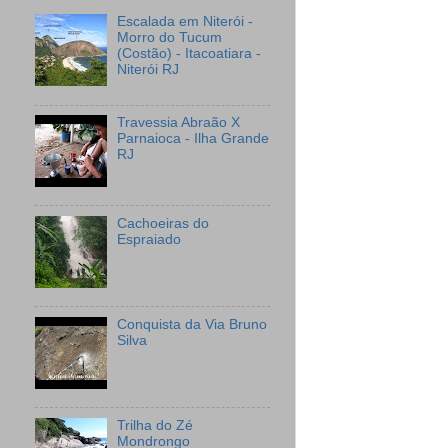
Escalada em Niterói -
Morro do Tucum
(Costão) - Itacoatiara -
Niterói RJ
Travessia Abraão X
Parnaioca - Ilha Grande
RJ
Cachoeiras do
Espraiado
Conquista da Via Bruno
Silva
Trilha do Zé
Mondrongo