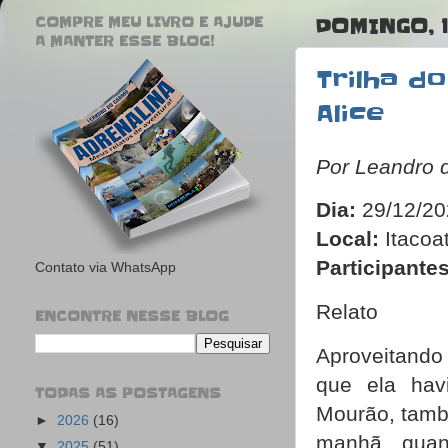
COMPRE MEU LIVRO E AJUDE
DOMINGO, 1
A MANTER ESSE BLOG!
Trilha d
Alice
Por Leandro 
Dia:
29/12/20
Local:
Itacoat
Participantes
Contato via WhatsApp
Relato
ENCONTRE NESSE BLOG
Aproveitando
que ela havi
TODAS AS POSTAGENS
Mourão, tamb
►
2026
(16)
manhã, qua
▼
2025
(51)