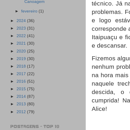
Canoagem
técnico. Já 
problemas. F
►
fevereiro
(1)
e logo est
►
2024
(36)
corresponde a
►
2023
(31)
Itaipuaçu e 
►
2022
(41)
►
2021
(30)
e descansar.
►
2020
(25)
Fizemos algu
►
2019
(30)
nenhum prob
►
2018
(17)
na hora mais
►
2017
(22)
►
2016
(51)
naquele trec
►
2015
(75)
descida, o 
►
2014
(87)
cumprida! Na
►
2013
(80)
Alice!
►
2012
(79)
POSTAGENS - TOP 10