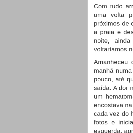
Com tudo arr
uma volta p
próximos de 
a praia e de
noite, aind
voltaríamos n
Amanheceu c
manhã numa p
pouco, até q
saída. A dor 
um hematoma 
encostava na
cada vez do h
fotos e inic
esquerda, ap