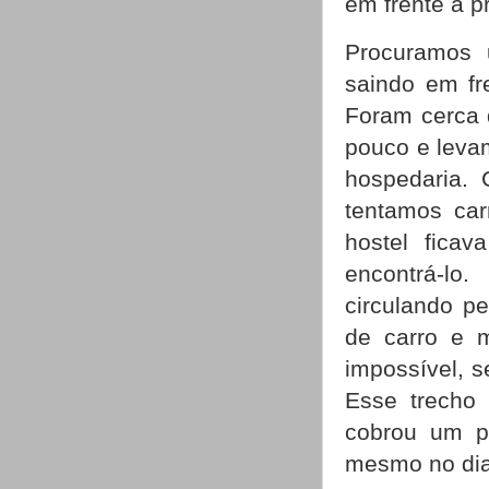
em frente à p
Procuramos 
saindo em fr
Foram cerca 
pouco e leva
hospedaria. 
tentamos car
hostel fica
encontrá-lo
circulando p
de carro e m
impossível, s
Esse trecho
cobrou um pr
mesmo no dia