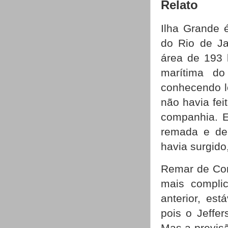
Relato
Ilha Grande 
do Rio de Ja
área de 193 
marítima do
conhecendo lo
não havia fei
companhia. E
remada e de
havia surgido
Remar de Con
mais compli
anterior, es
pois o Jeffer
Mas a previsã