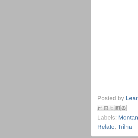
Posted by
Lea
Labels:
Montan
Relato
,
Trilha