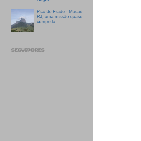
Pico do Frade - Macaé
RJ, uma missão quase
cumprida!
SEGUIDORES