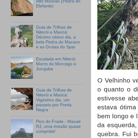
Alto Mourão (Pedra do
Elefante)
Guia de Trilhas de
Niterói e Maricá:
Décimo oitavo dia, a
bela Pedra do Macaco
e as Grutas do Spar
Escalada em Niterói:
Morro do Morcego e
Jurujuba
O Velhinho v
o quanto o d
Guia de Trilhas de
Niterói e Maricá:
estivesse abe
Vigésimo dia, um
passeio por Ponta
estava ótima
Negra
bem longo e l
Pico do Frade - Macaé
da esquerda,
RJ, uma missão quase
cumprida!
quebra. Fui 