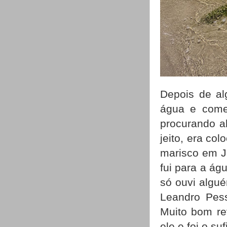
Depois de al
água e come
procurando a
jeito, era co
marisco em Ju
fui para a ág
só ouvi algu
Leandro Pess
Muito bom re
ele e foi o su