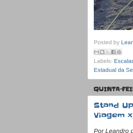
Posted by
Lea
Labels:
Escala
Estadual da Ser
QUINTA-FEI
Stand Up
Viagem x
Por Leandro 