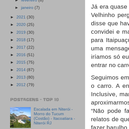
►
fevereiro
(6)
Já era quase
►
janeiro
(7)
Velhinho perg
►
2021
(30)
disse que hav
►
2020
(25)
convidei e m
►
2019
(30)
para Itaipua
►
2018
(17)
uma mensagem
►
2017
(22)
►
2016
(51)
iríamos só eu
►
2015
(75)
entrar no car
►
2014
(87)
Seguimos em 
►
2013
(80)
o carro. A e
►
2012
(79)
Inclusive, mar
POSTAGENS - TOP 10
aproximarmos
Escalada em Niterói -
“Não pode fa
Morro do Tucum
relatos de q
(Costão) - Itacoatiara -
Niterói RJ
fazer barulho.