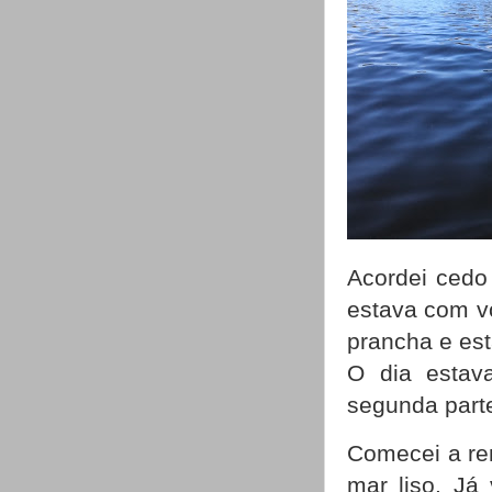
Acordei cedo
estava com vo
prancha e est
O dia estav
segunda part
Comecei a re
mar liso. Já