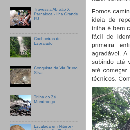
Travessia Abraão X
Fomos caminh
Parnaioca - Ilha Grande
ideia de rep
RJ
trilha é bem 
fácil de ide
Cachoeiras do
Espraiado
primeira en
agradável. A
subindo até 
Conquista da Via Bruno
até começar 
Silva
técnicos. Com
Trilha do Zé
Mondrongo
Escalada em Niterói -