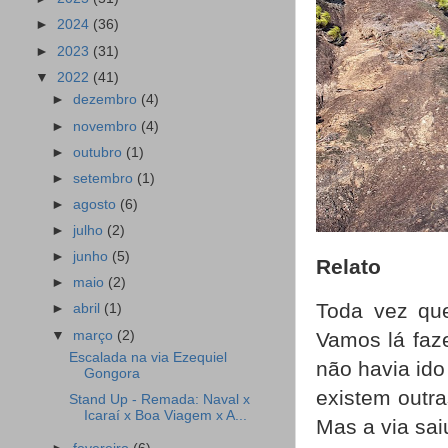
►
2024
(36)
►
2023
(31)
▼
2022
(41)
►
dezembro
(4)
►
novembro
(4)
►
outubro
(1)
►
setembro
(1)
►
agosto
(6)
►
julho
(2)
►
junho
(5)
Relato
►
maio
(2)
Toda vez que
►
abril
(1)
▼
março
(2)
Vamos lá faze
Escalada na via Ezequiel
não havia ido
Gongora
existem outra
Stand Up - Remada: Naval x
Icaraí x Boa Viagem x A...
Mas a via sa