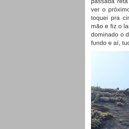
passada reta
ver o próximo
toquei pra c
mão e fiz o l
dominado o de
fundo e aí, tu