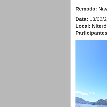
Remada: Nava
Data:
13/02/
Local: Niteró
Participantes