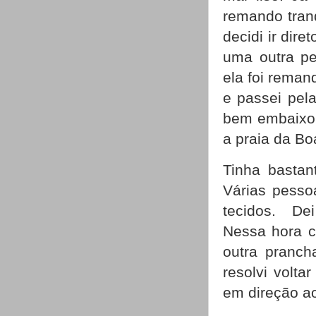
remando tranq
decidi ir dir
uma outra pe
ela foi reman
e passei pela
bem embaixo d
a praia da B
Tinha bastan
Várias pesso
tecidos.
De
Nessa hora c
outra pranch
resolvi volta
em direção a