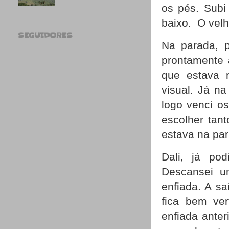
os pés. Subi
baixo. O velh
SEGUIDORES
Na parada, p
prontamente 
que estava 
visual. Já na
logo venci o
escolher tant
estava na par
Dali, já po
Descansei u
enfiada. A sa
fica bem ver
enfiada ante