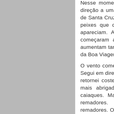
Nesse momen
direção a um
de Santa Cru
peixes que 
apareciam. 
começaram a
aumentam tam
da Boa Viage
O vento come
Segui em dir
retornei cos
mais abrig
caiaques. M
remadores.
remadores. O 