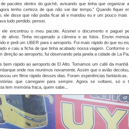
e de pacotes dentro do guichê, avisando que tinha que organizar a
agora tenho certeza de que não vai dar tempo.” Quando fiquei e
, ele disse que não podia ficar ali e mandou eu ir um pouco mais 
ava tudo perdido, pensei.
 ele encontrou o meu pacote. Assinei o documento e paguei pe
 de alívio. Tinha recuperado a câmera e as fotos. Enviei mens
do e pedi um UBER para o aeroporto. Foi mais rápido do que eu espe
iviado e caiu a ficha de que tinha acabado nossa viagem. Conforme o 
m direção ao aeroporto, fui observando pela janela a cidade de La Pa
 bem rápido ao aeroporto de El Alto. Tomamos um café da manhã
mbarque onde nos reunimos novamente. Assim que o avião decolou, 
passou um filme rápido desses dias. Foram experiências fantásticas. 
istórias que carregarei para sempre. Agora se voltarei, só o
ta tem memória fraca, quem sabe...