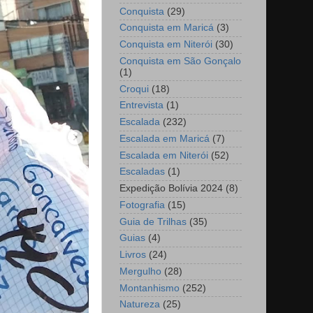
Conquista
(29)
Conquista em Maricá
(3)
Conquista em Niterói
(30)
Conquista em São Gonçalo
(1)
Croqui
(18)
Entrevista
(1)
Escalada
(232)
Escalada em Maricá
(7)
Escalada em Niterói
(52)
Escaladas
(1)
Expedição Bolívia 2024
(8)
Fotografia
(15)
Guia de Trilhas
(35)
Guias
(4)
Livros
(24)
Mergulho
(28)
Montanhismo
(252)
Natureza
(25)