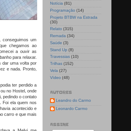
Notícia
(81)
Programação
(14)
Projeto BTBW na Estrada
(30)
Relato
(315)
Remada
(34)
a, conseguimos um
Saúde
(3)
m que chegamos ao
Stand Up
(8)
omecei a ouvir as
Travessias
(10)
anho para relaxar.
s dar uma volta por
Trilhas
(152)
ez e nada. Pronto,
Vela
(27)
Vídeo
(48)
podia ter perdido a
 ou no Hostel, onde
AUTORES
, pedindo o contato
Leandro do Carmo
. Foi ela quem nos
havia acontecido e
Leonardo Carmo
o carro e que mais
ASSINE
rdava a Melvi me