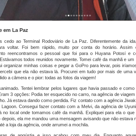
re em La Paz
 cedo ao Terminal Rodoviário de La Paz. Diferentemente da id
a voltar. Foi bem rápido, muito por conta do horário. Assi
nto reencontramos o pessoal que foi para o Huyana Potosí e c
. Estávamos todos reunidos novamente. Tomei café da manhã e um b
i organizar minhas coisas e pegar a GoPro para levar, pois iríamo
ercebi que ela não estava lá. Procurei em tudo por mais de uma v
dido a câmera e o pior: todas as fotos da viagem!
sanimado. Tentei lembrar pelos lugares que havia passado e como 
ram 3 opções: Podia ter esquecido no carro, na agência de viagem
ho. Já estava dando como perdida. Fiz contato com a agência Jiwaki
 Lagoon. Consegui fazer contato com a Melvi, da agência de Uyuni
á no local onde tomamos café da manhã. Expliquei para ela o que 
 depois, ela me mandou uma mensagem avisando que não estava n
 até a loja da agência, onde arrumei a mochila.
ras de angústia e isso acabou com meu dia. Enquanto agua