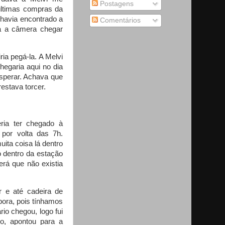
Postagens
 últimas compras da
havia encontrado a
Comentários
ra a câmera chegar
ia pegá-la. A Melvi
hegaria aqui no dia
esperar. Achava que
restava torcer.
ria ter chegado à
por volta das 7h.
ta coisa lá dentro
o dentro da estação
rá que não existia
r e até cadeira de
ora, pois tínhamos
rio chegou, logo fui
do, apontou para a