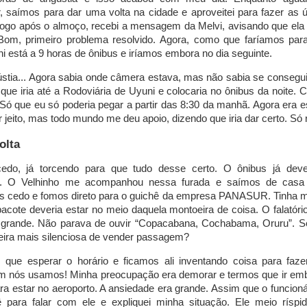
, saímos para dar uma volta na cidade e aproveitei para fazer as
ogo após o almoço, recebi a mensagem da Melvi, avisando que ela 
Bom, primeiro problema resolvido. Agora, como que faríamos pa
ni está a 9 horas de ônibus e iríamos embora no dia seguinte.
stia... Agora sabia onde câmera estava, mas não sabia se conseguir
que iria até a Rodoviária de Uyuni e colocaria no ônibus da noite. C
 Só que eu só poderia pegar a partir das 8:30 da manhã. Agora era 
er jeito, mas todo mundo me deu apoio, dizendo que iria dar certo. Só 
olta
cedo, já torcendo para que tudo desse certo. O ônibus já deve
ia. O Velhinho me acompanhou nessa furada e saímos de casa 
cedo e fomos direto para o guichê da empresa PANASUR. Tinha mui
acote deveria estar no meio daquela montoeira de coisa. O falatóri
 grande. Não parava de ouvir “Copacabana, Cochabama, Oruru”. Se
ira mais silenciosa de vender passagem?
que esperar o horário e ficamos ali inventando coisa para faze
 nós usamos! Minha preocupação era demorar e termos que ir emb
ara estar no aeroporto. A ansiedade era grande. Assim que o funcioná
 para falar com ele e expliquei minha situação. Ele meio ríspi