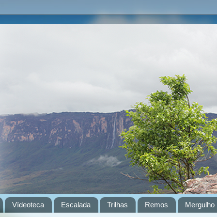
Vídeoteca
Escalada
Trilhas
Remos
Mergulho