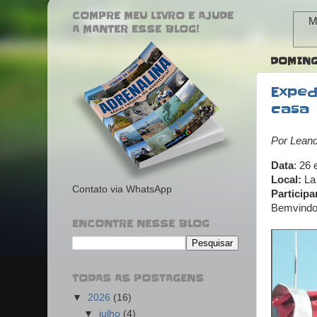
COMPRE MEU LIVRO E AJUDE
M
A MANTER ESSE BLOG!
DOMINGO
Exped
casa
Por Lean
Data
: 26 
Local:
La
Contato via WhatsApp
Participa
Bemvindo,
ENCONTRE NESSE BLOG
TODAS AS POSTAGENS
▼
2026
(16)
▼
julho
(4)