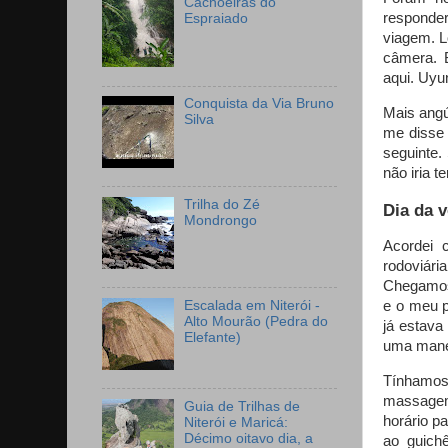
Cachoeiras do
responder
Espraiado
viagem. L
câmera. 
aqui. Uyu
Conquista da Via Bruno
Mais angú
Silva
me disse 
seguinte.
não iria t
Trilha do Zé
Dia da v
Mondrongo
Acordei 
rodoviár
Chegamos 
Escalada em Niterói -
e o meu p
Alto Mourão (Pedra do
já estava
Elefante)
uma mane
Tínhamos 
massagem
Guia de Trilhas de
horário p
Niterói e Maricá:
Décimo oitavo dia, a
ao guichê