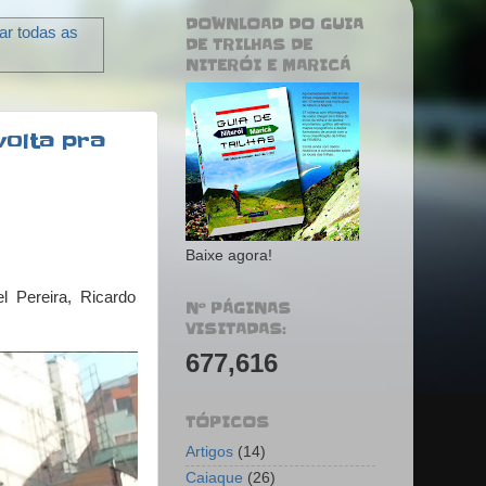
DOWNLOAD DO GUIA
ar todas as
DE TRILHAS DE
NITERÓI E MARICÁ
volta pra
Baixe agora!
 Pereira, Ricardo
Nº PÁGINAS
VISITADAS:
677,616
TÓPICOS
Artigos
(14)
Caiaque
(26)