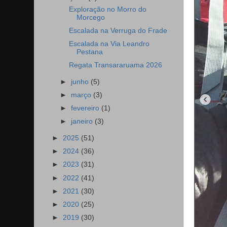
Exploração no Morro do
Morcego
Escalada na Verruga do Frade
Escalada na Via Leandro
Pestana
Regata Transararuama 2026
►
junho
(5)
►
março
(3)
►
fevereiro
(1)
►
janeiro
(3)
►
2025
(51)
►
2024
(36)
►
2023
(31)
►
2022
(41)
►
2021
(30)
►
2020
(25)
►
2019
(30)