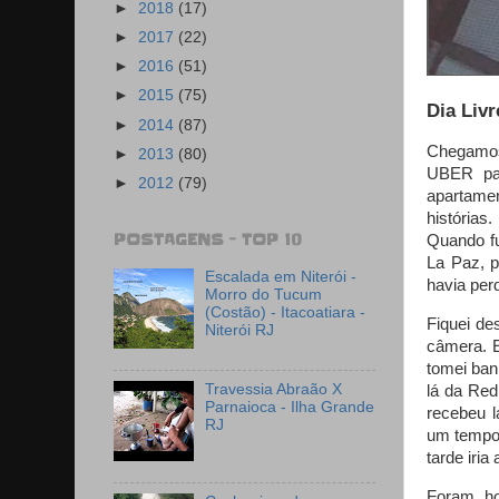
►
2018
(17)
►
2017
(22)
►
2016
(51)
►
2015
(75)
Dia Liv
►
2014
(87)
Chegamos
►
2013
(80)
UBER par
►
2012
(79)
apartame
histórias
POSTAGENS - TOP 10
Quando fu
La Paz, p
Escalada em Niterói -
havia per
Morro do Tucum
(Costão) - Itacoatiara -
Fiquei de
Niterói RJ
câmera. E
tomei ban
Travessia Abraão X
lá da Red
Parnaioca - Ilha Grande
recebeu l
RJ
um tempo
tarde iria
Foram ho