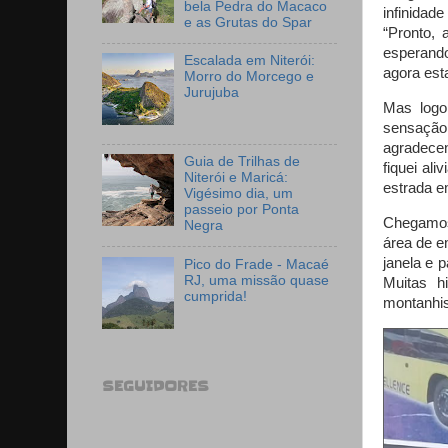
bela Pedra do Macaco
infinidad
e as Grutas do Spar
“Pronto, 
esperando
Escalada em Niterói:
agora est
Morro do Morcego e
Jurujuba
Mas logo
sensação
agradecen
Guia de Trilhas de
fiquei al
Niterói e Maricá:
estrada e
Vigésimo dia, um
passeio por Ponta
Chegamos
Negra
área de e
janela e 
Pico do Frade - Macaé
RJ, uma missão quase
Muitas h
cumprida!
montanhis
SEGUIDORES