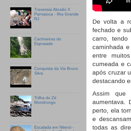
Travessia Abraão X
Parnaioca - Ilha Grande
RJ
De volta a r
fechado e sub
carro, tendo
Cachoeiras do
Espraiado
caminhada e 
entre muito
cumeada e ca
Conquista da Via Bruno
após cruzar u
Silva
destacando e
Assim que 
Trilha do Zé
aumentava. 
Mondrongo
perto, ela t
e descansam
todas as dir
Escalada em Niterói -