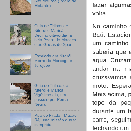
Alto Mourão (Pedra do
fazer algum
Elefante)
volta.
No caminho d
Guia de Trilhas de
Niterói e Maricá:
Baú. Estacio
Décimo oitavo dia, a
bela Pedra do Macaco
um caminho 
e as Grutas do Spar
saberia que e
Escalada em Niterói:
água. Cruza
Morro do Morcego e
Jurujuba
andar na m
cruzávamos 
moto. Esper
Guia de Trilhas de
Niterói e Maricá:
Mais acima, 
Vigésimo dia, um
passeio por Ponta
topo da peq
Negra
durante um t
Pico do Frade - Macaé
carro, segui
RJ, uma missão quase
cumprida!
fechando um d