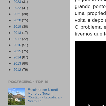
►
2023
(31)
grande ponte
►
2022
(41)
uma proprie
►
2021
(30)
volta e depoi
►
2020
(25)
O problema e
►
2019
(30)
►
2018
(17)
tivemos que f
►
2017
(22)
►
2016
(51)
►
2015
(75)
►
2014
(87)
►
2013
(80)
►
2012
(79)
POSTAGENS - TOP 10
Escalada em Niterói -
Morro do Tucum
(Costão) - Itacoatiara -
Niterói RJ