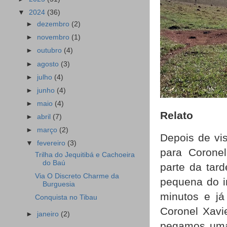
▼
2024
(36)
►
dezembro
(2)
►
novembro
(1)
►
outubro
(4)
►
agosto
(3)
►
julho
(4)
►
junho
(4)
►
maio
(4)
Relato
►
abril
(7)
►
março
(2)
Depois de vi
▼
fevereiro
(3)
para Corone
Trilha do Jequitibá e Cachoeira
do Baú
parte da tard
Via O Discreto Charme da
pequena do in
Burguesia
minutos e já
Conquista no Tibau
Coronel Xavi
►
janeiro
(2)
pegamos uma 