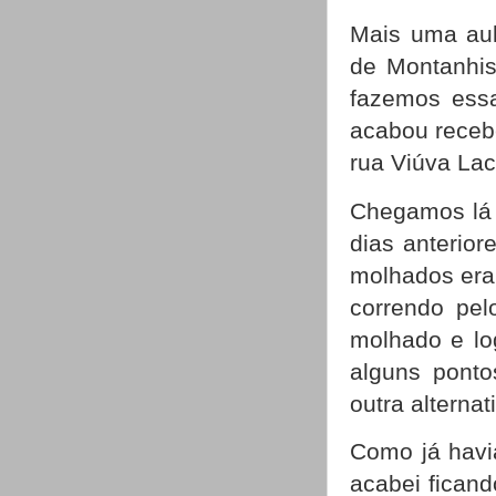
Mais uma aul
de Montanhi
fazemos essa
acabou recebe
rua Viúva Lac
Chegamos lá 
dias anterio
molhados eram
correndo pel
molhado e lo
alguns pont
outra alternat
Como já havi
acabei ficand