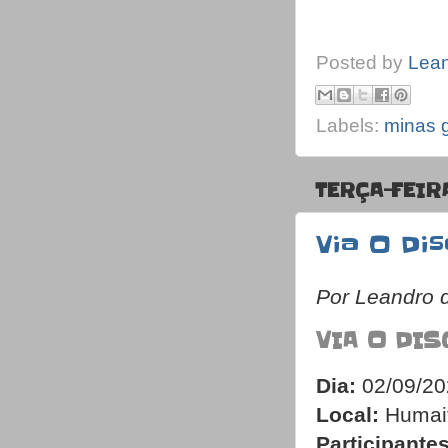
Posted by
Lea
Labels:
minas 
TERÇA-FEIR
Via O Di
Por Leandro 
VIA O DI
Dia:
02/09/20
Local:
Humait
Participantes