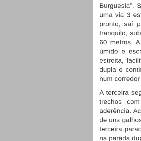
Burguesia”. 
uma via 3 es
pronto, saí 
tranquilo, su
60 metros. A
úmido e esco
estreita, fac
dupla e cont
num corredor
A terceira se
trechos com
aderência. A
de uns galhos
terceira para
na parada du