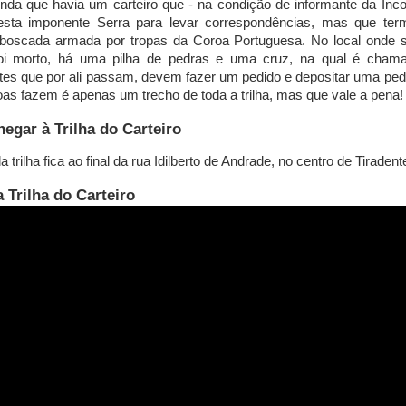
nda que havia um carteiro que - na condição de informante da Inco
esta imponente Serra para levar correspondências, mas que ter
oscada armada por tropas da Coroa Portuguesa. No local onde 
 foi morto, há uma pilha de pedras e uma cruz, na qual é cham
es que por ali passam, devem fazer um pedido e depositar uma ped
as fazem é apenas um trecho de toda a trilha, mas que vale a pena!
egar à Trilha do Carteiro
a trilha fica ao final da rua Idilberto de Andrade, no centro de Tiradent
 Trilha do Carteiro