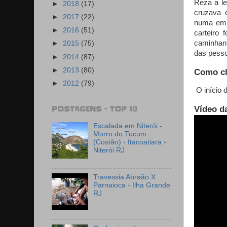
Reza a le
►
2018
(17)
cruzava 
►
2017
(22)
numa emb
►
2016
(51)
carteiro
caminhant
►
2015
(75)
das pesso
►
2014
(87)
►
2013
(80)
Como ch
►
2012
(79)
O início d
Vídeo da
POSTAGENS - TOP 10
Escalada em Niterói -
Morro do Tucum
(Costão) - Itacoatiara -
Niterói RJ
Travessia Abraão X
Parnaioca - Ilha Grande
RJ