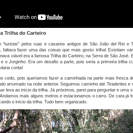
a Trilha do Carteiro
 “turistar” pelos ruas e casarios antigos de São João del Rei e 
s, faltava fazer uma das coisas que mais gosto: trilha! Existiam v
rnava viável era a famosa Trilha do Carteiro, na Serra de São José
o e o Jorginho. Era um desafio a parte, pois seria a primeira trilha
daria conta!
 cedo, pois queríamos fazer a caminhada na parte mais fresca d
udo arrumado na noite anterior. Seguimos caminho até Tiradentes 
que leva ao início da trilha. Já próximos, parei para perguntar e uma
Andamos mais alguns metros e estacionamos o carro. De cara já fo
cando o início da trilha. Tudo bem organizado.