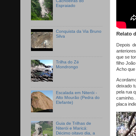
Cachoeiras do
Espraiado
Conquista da Via Bruno
Relato d
Silva
Depois de
anteriore
que se to
Trilha do Zé
filho Joã
Mondrongo
Acho que 
Acordamos
deixado t
pela rua 
Escalada em Niterói -
Alto Mourão (Pedra do
caminho. 
Elefante)
placa indi
Guia de Trilhas de
Niterói e Maricá:
Décimo oitavo dia, a