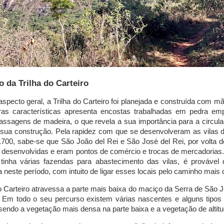
o da Trilha do Carteiro
aspecto geral, a Trilha do Carteiro foi planejada e construída com m
ras características apresenta encostas trabalhadas em pedra em
assagens de madeira, o que revela a sua importância para a circu
sua construção. Pela rapidez com que se desenvolveram as vilas d
 1700, sabe-se que São João del Rei e São José del Rei, por volta 
 desenvolvidas e eram pontos de comércio e trocas de mercadorias
tinha várias fazendas para abastecimento das vilas, é provável 
 neste período, com intuito de ligar esses locais pelo caminho mais 
do Carteiro atravessa a parte mais baixa do maciço da Serra de São 
e. Em todo o seu percurso existem várias nascentes e alguns tipo
 sendo a vegetação mais densa na parte baixa e a vegetação de altitud