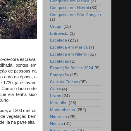
Conquista em Maricá
(3)
Conquista em Niterói
(30)
Conquista em São Gonçalo
(1)
Croqui
(18)
Entrevista
(1)
Escalada
(232)
Escalada em Maricá
(7)
Escalada em Niterói
(52)
ão-de-obra escrava.
Escaladas
(1)
pilhada, pontes em
Expedição Bolívia 2024
(8)
lação de pessoas na
Fotografia
(15)
o ouro da época, a
Guia de Trilhas
(35)
de 1730, já estavam
. Como o lado norte
Guias
(4)
que ela tenha sido
Livros
(24)
curto.
Mergulho
(28)
Montanhismo
(252)
José, a 1200 metros
s de vegetação bem
Natureza
(25)
e, já na parte alta.
Notícia
(81)
Programação
(14)