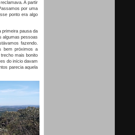
reclamava. A partir
. Passamos por uma
sse ponto era algo
 primeira pausa da
os algumas pessoas
estávamos fazendo.
os bem próximos a
trecho mais bonito
res do início davam
ntos parecia aquela