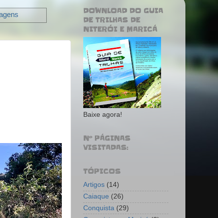
DOWNLOAD DO GUIA
tagens
DE TRILHAS DE
NITERÓI E MARICÁ
Baixe agora!
Nº PÁGINAS
VISITADAS:
TÓPICOS
Artigos
(14)
Caiaque
(26)
Conquista
(29)