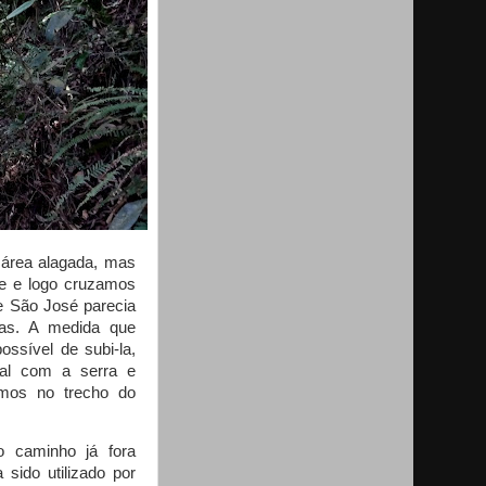
área alagada, mas
te e logo cruzamos
e São José parecia
stas. A medida que
ossível de subi-la,
ual com a serra e
mos no trecho do
o caminho já fora
sido utilizado por