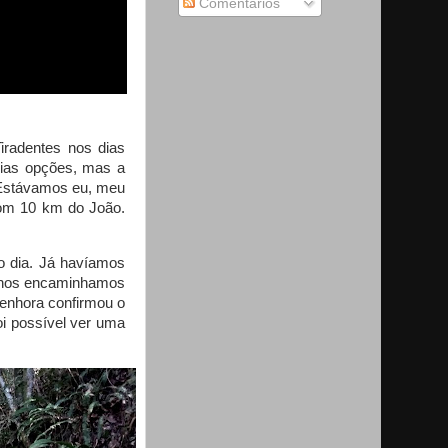
Comentários
Tiradentes nos dias
árias opções, mas a
. Estávamos eu, meu
 com 10 km do João.
o dia. Já havíamos
e nos encaminhamos
 senhora confirmou o
i possível ver uma