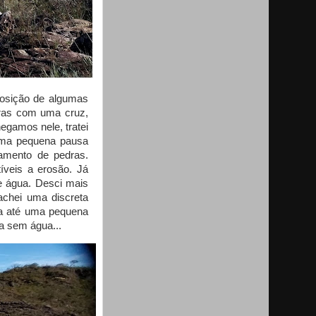
posição de algumas
dras com uma cruz,
egamos nele, tratei
 Uma pequena pausa
amento de pedras.
veis a erosão. Já
e água. Desci mais
achei uma discreta
cia até uma pequena
ra sem água...