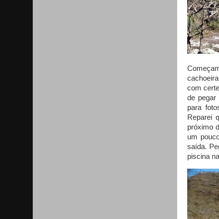
Começamos
cachoeira
com certe
de pegar
para fot
Reparei 
próximo d
um pouco 
saída. Pe
piscina n