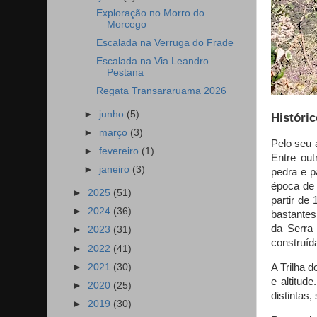
Exploração no Morro do
Morcego
Escalada na Verruga do Frade
Escalada na Via Leandro
Pestana
Regata Transararuama 2026
►
junho
(5)
Históric
►
março
(3)
Pelo seu 
►
fevereiro
(1)
Entre out
►
janeiro
(3)
pedra e p
época de 
►
2025
(51)
partir de
►
2024
(36)
bastantes
da Serra 
►
2023
(31)
construída
►
2022
(41)
►
2021
(30)
A Trilha 
e altitud
►
2020
(25)
distintas,
►
2019
(30)