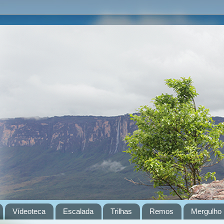
Vídeoteca
Escalada
Trilhas
Remos
Mergulho