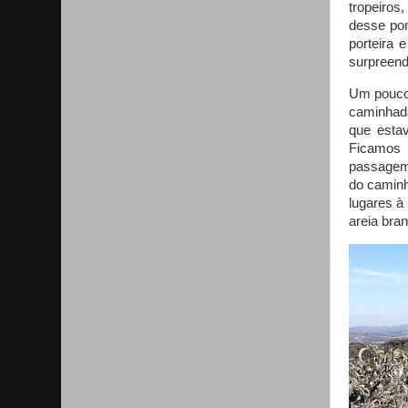
tropeiros
desse po
porteira 
surpreend
Um pouco 
caminhada
que esta
Ficamos 
passagem
do caminh
lugares à
areia bran