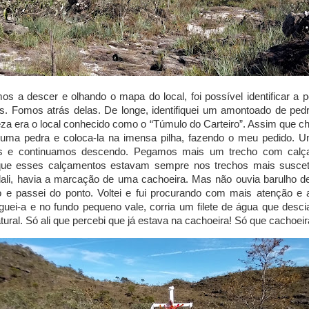
 a descer e olhando o mapa do local, foi possível identificar a 
s. Fomos atrás delas. De longe, identifiquei um amontoado de pe
za era o local conhecido como o “Túmulo do Carteiro”. Assim que ch
 uma pedra e coloca-la na imensa pilha, fazendo o meu pedido.
os e continuamos descendo. Pegamos mais um trecho com calç
que esses calçamentos estavam sempre nos trechos mais suscetí
ali, havia a marcação de uma cachoeira. Mas não ouvia barulho d
e passei do ponto. Voltei e fui procurando com mais atenção e 
guei-a e no fundo pequeno vale, corria um filete de água que des
atural. Só ali que percebi que já estava na cachoeira! Só que cachoei