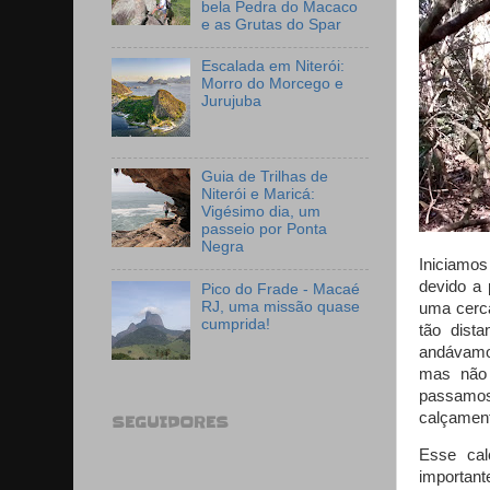
bela Pedra do Macaco
e as Grutas do Spar
Escalada em Niterói:
Morro do Morcego e
Jurujuba
Guia de Trilhas de
Niterói e Maricá:
Vigésimo dia, um
passeio por Ponta
Negra
Iniciamo
devido a
Pico do Frade - Macaé
RJ, uma missão quase
uma cerc
cumprida!
tão dista
andávamos
mas não 
passamos
calçament
SEGUIDORES
Esse cal
important