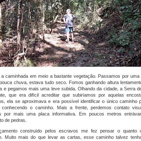
s a caminhada em meio a bastante vegetação. Passamos por uma 
 pouca chuva, estava tudo seco. Fomos ganhando altura lentamen
a e pegamos mais uma leve subida. Olhando da cidade, a Serra d
nte, que era difícil acreditar que subiríamos por aquelas enco
, ela se aproximava e era possível identificar o único caminho p
conhecendo o caminho. Mais a frente, perdemos contato vis
 por mais uma placa informativa. Em poucos metros entráva
o de pedras.
çamento construído pelos escravos me fez pensar o quanto 
e. Muito mais do que levar as cartas, esse caminho talvez tenha 