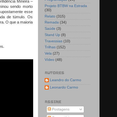
nfidência Mineira –
Projeto BTBW na Estrada
minou sendo morto
(30)
supostamente esse
Relato
(315)
ada de túmulo. Os
ra. O que a maioria
Remada
(34)
Saúde
(3)
Stand Up
(8)
Travessias
(10)
es.
Trilhas
(152)
Vela
(27)
Vídeo
(48)
AUTORES
Leandro do Carmo
Leonardo Carmo
ASSINE
Postagens