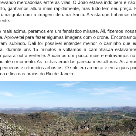
, levando mercadorias entre as vilas. O João estava indo bem e não 
nto, ganhamos altura mais rapidamente, mas tudo tem seu preço
e uma gruta com a imagem de uma Santa. A vista que tínhamos de
ente.
mais acima, paramos em um fantástico mirante. Ali, fizemos nossa
. Aproveitei para fazer algumas imagens com o drone. Encontram
vam subindo. Dali foi possível entender melhor o caminho que 
ali durante uns 15 minutos e voltamos a caminhar.Já estávam
 para a outra vertente. Andamos um pouco mais e entrávamos no 
o até o momento. As rochas erodidas pareciam esculturas. As árvo
 pequenos e retorcidos arbustos. O solo era arenoso e em alguns po
ca e fina das praias do Rio de Janeiro.