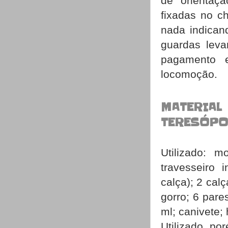
de orientaçã
fixadas no c
nada indican
guardas leva
pagamento 
locomoção
.
MATERIAL
TERESÓPO
Utilizado: m
travesseiro 
calça); 2 calç
gorro; 6 pare
ml; canivete;
Utilizado, por