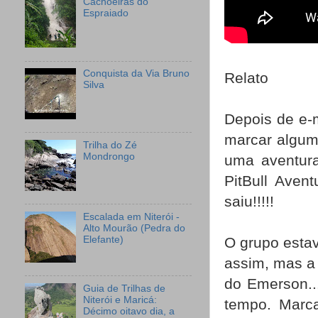
Cachoeiras do
Espraiado
Conquista da Via Bruno
Relato
Silva
Depois de e-
marcar algum
Trilha do Zé
Mondrongo
uma aventura
PitBull Aven
saiu!!!!!
Escalada em Niterói -
Alto Mourão (Pedra do
Elefante)
O grupo esta
assim, mas a
do Emerson..
Guia de Trilhas de
Niterói e Maricá:
tempo. Marca
Décimo oitavo dia, a