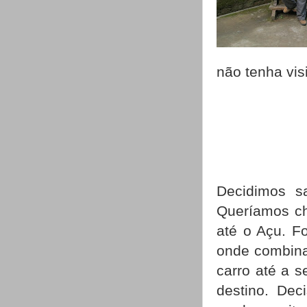
não tenha vis
Decidimos sa
Queríamos ch
até o Açu. F
onde combina
carro até a 
destino. Dec