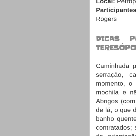
Local:
Petróp
Participantes
Rogers
DICAS P
TERESÓPO
Caminhada p
serração, c
momento, o q
mochila e nã
Abrigos (com
de lá, o que 
banho quente
contratados; 