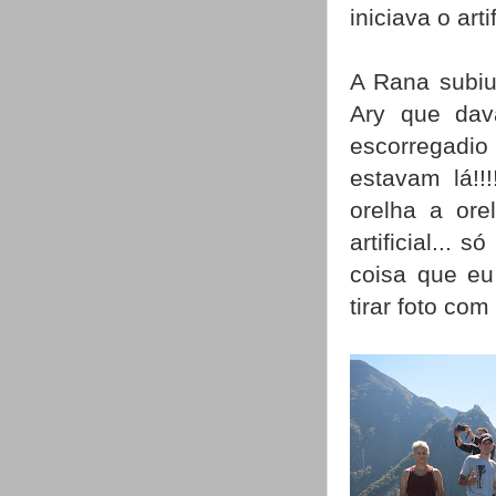
iniciava o art
A Rana subiu
Ary que dav
escorregadio
estavam lá!!
orelha a ore
artificial...
coisa que eu
tirar foto co