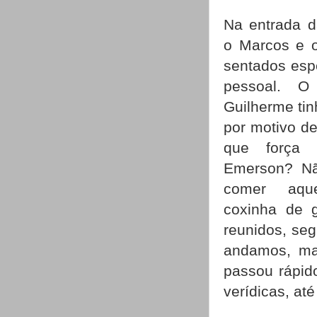
Na entrada da
o Marcos e o
sentados esp
pessoal. 
Guilherme tin
por motivo de
que força 
Emerson? Nã
comer aque
coxinha de g
reunidos, se
andamos, ma
passou rápido
verídicas, at