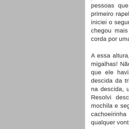
pessoas que 
primeiro rapel
iniciei o seg
chegou mais 
corda por uma
A essa altura
migalhas! Nã
que ele hav
descida da t
na descida, u
Resolvi desc
mochila e seg
cachoeirinh
qualquer vont