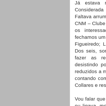
Já estava 
Considerada
Faltava arru
CNM – Clube N
os interess
fechamos um 
Figueiredo; 
Dos seis, so
fazer as re
desistindo p
reduzidos a m
contando com 
Collares e re
Vou falar que
eu ligava, me