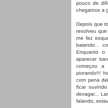
pouco de dif
chegamos a g
Depois que t
resolveu que 
me fez esque
batendo... co
Enquanto o 
aparecer ban
começou a s
piorando!!! 
com pena del
ficar ouvindo
devagar... La
falando, esta