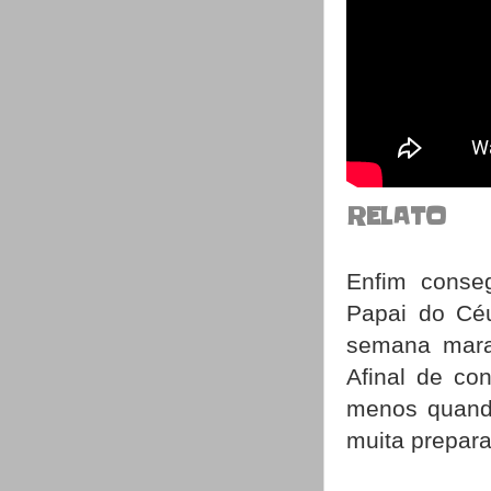
RELATO
Enfim conseg
Papai do Céu
semana marav
Afinal de con
menos quando
muita prepar