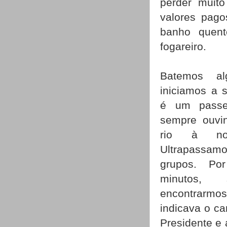
perder muito
valores pago
banho quent
fogareiro.
Batemos al
iniciamos a 
é um passe
sempre ouvi
rio à nos
Ultrapassamo
grupos. Po
minutos, 
encontrarmos
indicava o c
Presidente e 