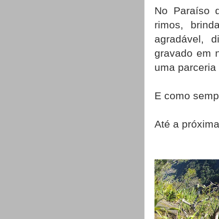
No Paraíso d
rimos, brind
agradável, d
gravado em n
uma parceria p
E como sempre
Até a próxima