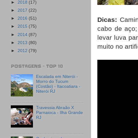
►
2018
(17)
►
2017
(22)
►
2016
(51)
Dicas:
Caminh
►
2015
(75)
cabo de aço; 
►
2014
(87)
levar luva p
►
2013
(80)
muito no artif
►
2012
(79)
POSTAGENS - TOP 10
Escalada em Niterói -
Morro do Tucum
(Costão) - Itacoatiara -
Niterói RJ
Travessia Abraão X
Parnaioca - Ilha Grande
RJ