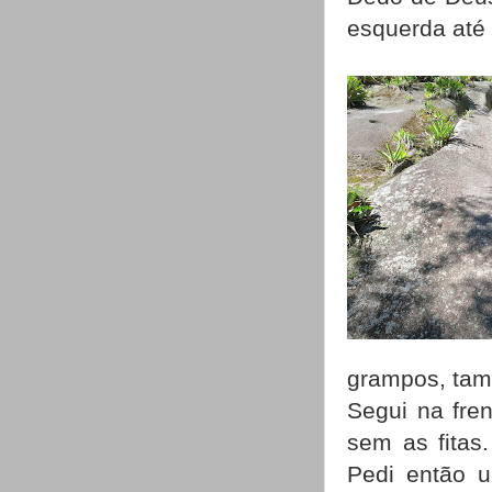
esquerda até o
grampos, tamb
Segui na fren
sem as fitas.
Pedi então u