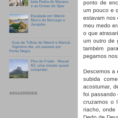
ponto de enc
bela Pedra do Macaco
e as Grutas do Spar
um pouco e q
Escalada em Niterói:
estavam nos e
Morro do Morcego e
Jurujuba
meu medo era 
o que atrasar
um outro de 
Guia de Trilhas de Niterói e Maricá:
Vigésimo dia, um passeio por
também para
Ponta Negra
pegamos noss
Pico do Frade - Macaé
RJ, uma missão quase
cumprida!
Descemos a es
subida come
acostumar, d
SEGUIDORES
foi passando
cruzamos o 
riacho, onde
Dedo de Deus