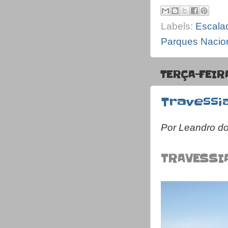
Labels:
Escala
Parques Nacio
TERÇA-FEIR
Travessi
Por Leandro d
TRAVESSI