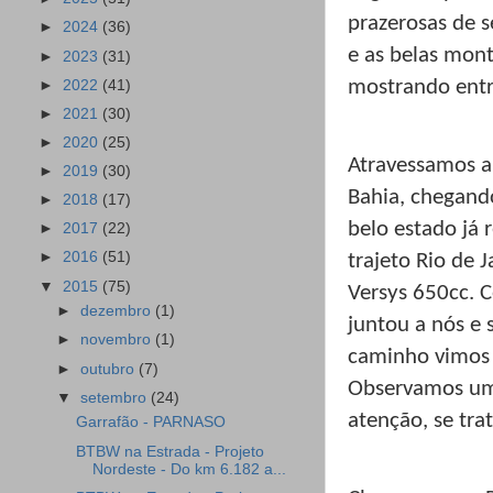
prazerosas de s
►
2024
(36)
e as belas mont
►
2023
(31)
mostrando entr
►
2022
(41)
►
2021
(30)
►
2020
(25)
Atravessamos a 
►
2019
(30)
Bahia, chegand
►
2018
(17)
belo estado já
►
2017
(22)
►
2016
(51)
trajeto Rio de 
▼
2015
(75)
Versys 650cc. 
►
dezembro
(1)
juntou a nós e
►
novembro
(1)
caminho vimos 
►
outubro
(7)
Observamos um
▼
setembro
(24)
atenção, se tra
Garrafão - PARNASO
BTBW na Estrada - Projeto
Nordeste - Do km 6.182 a...