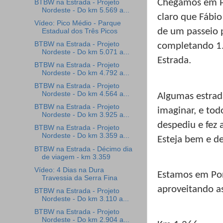
Chegamos em P
BTBW na Estrada - Projeto
Nordeste - Do km 5.569 a...
claro que Fábio
Vídeo: Pico Médio - Parque
de um passeio 
Estadual dos Três Picos
BTBW na Estrada - Projeto
completando 1.
Nordeste - Do km 5.071 a...
Estrada.
BTBW na Estrada - Projeto
Nordeste - Do km 4.792 a...
BTBW na Estrada - Projeto
Nordeste - Do km 4.564 a...
Algumas estrad
BTBW na Estrada - Projeto
imaginar, e tod
Nordeste - Do km 3.925 a...
despediu e fez 
BTBW na Estrada - Projeto
Nordeste - Do km 3.359 a...
Esteja bem e d
BTBW na Estrada - Décimo dia
de viagem - km 3.359
Vídeo: 4 Dias na Dura
Estamos em Por
Travessia da Serra Fina
aproveitando as
BTBW na Estrada - Projeto
Nordeste - Do km 3.110 a...
BTBW na Estrada - Projeto
Nordeste - Do km 2.904 a...