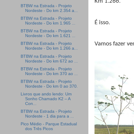
Km 1.266.
BTBW na Estrada - Projeto
Nordeste - Do km 2.354 a...
BTBW na Estrada - Projeto
É isso.
Nordeste - Do km 1.965 ...
BTBW na Estrada - Projeto
Nordeste - Do km 1.621 ...
Vamos fazer ve
BTBW na Estrada - Projeto
Nordeste - Do km 1.266 a...
BTBW na Estrada - Projeto
Nordeste - Do km 672 ao ...
BTBW na Estrada - Projeto
Nordeste - Do km 370 ao ...
BTBW na Estrada - Projeto
Nordeste - Do km 0 ao 370.
Livros que ando lendo: Um
Sonho Chamado K2 – A
Con...
BTBW na Estrada - Projeto
Nordeste - 1 dia para a ...
Pico Médio - Parque Estadual
dos Três Picos