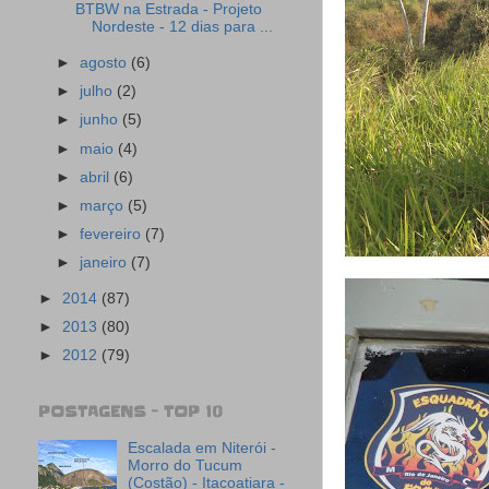
BTBW na Estrada - Projeto
Nordeste - 12 dias para ...
►
agosto
(6)
►
julho
(2)
►
junho
(5)
►
maio
(4)
►
abril
(6)
►
março
(5)
►
fevereiro
(7)
►
janeiro
(7)
►
2014
(87)
►
2013
(80)
►
2012
(79)
POSTAGENS - TOP 10
Escalada em Niterói -
Morro do Tucum
(Costão) - Itacoatiara -