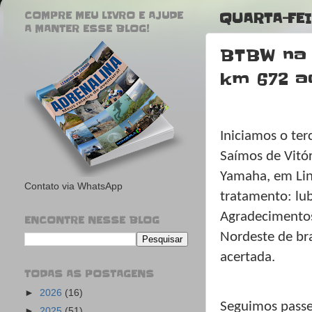
COMPRE MEU LIVRO E AJUDE
QUARTA-FEI
A MANTER ESSE BLOG!
BTBW na 
km 672 ao
Iniciamos o ter
Saímos de Vitór
Yamaha, em Lin
Contato via WhatsApp
tratamento: lubr
Agradecimentos
ENCONTRE NESSE BLOG
Nordeste de bra
acertada.
TODAS AS POSTAGENS
►
2026
(16)
Seguimos passe
►
2025
(51)