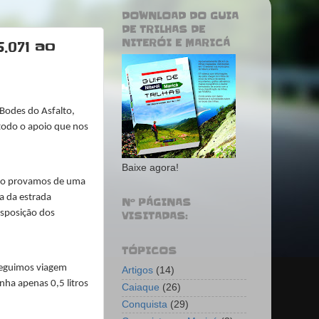
DOWNLOAD DO GUIA
DE TRILHAS DE
NITERÓI E MARICÁ
.071 ao
Bodes do Asfalto,
 todo o apoio que nos
Baixe agora!
nho provamos de uma
a da estrada
Nº PÁGINAS
isposição dos
VISITADAS:
TÓPICOS
 Seguimos viagem
Artigos
(14)
ha apenas 0,5 litros
Caiaque
(26)
Conquista
(29)