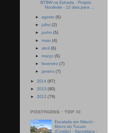
BTBW na Estrada - Projeto
Nordeste - 12 dias para ...
►
agosto
(6)
►
julho
(2)
►
junho
(5)
►
maio
(4)
►
abril
(6)
►
março
(5)
►
fevereiro
(7)
►
janeiro
(7)
►
2014
(87)
►
2013
(80)
►
2012
(79)
POSTAGENS - TOP 10
Escalada em Niterói -
Morro do Tucum
(Costão) - Itacoatiara -