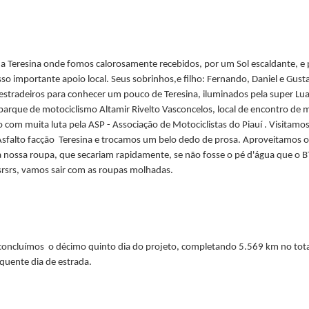
 Teresina onde fomos calorosamente recebidos, por um Sol escaldante, e p
osso importante apoio local. Seus sobrinhos,e filho: Fernando, Daniel e G
 estradeiros para conhecer um pouco de Teresina, iluminados pela super L
parque de motociclismo Altamir Rivelto Vasconcelos, local de encontro de m
 com muita luta pela ASP - Associação de Motociclistas do Piauí . Visitamos
sfalto facção
Teresina e trocamos um belo dedo de prosa. Aproveitamos o 
 nossa roupa, que secariam rapidamente, se não fosse o pé d'água que o 
rsrsrs, vamos sair com as roupas molhadas.
concluímos
o décimo quinto dia do projeto, completando 5.569 km no tota
quente dia de estrada.