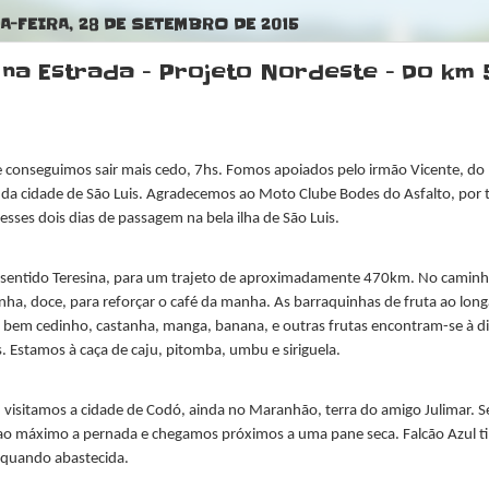
-FEIRA, 28 DE SETEMBRO DE 2015
na Estrada - Projeto Nordeste - Do km 5
 conseguimos sair mais cedo, 7hs. Fomos apoiados pelo irmão Vicente, do 
a da cidade de São Luis. Agradecemos ao Moto Clube Bodes do Asfalto, por
esses dois dias de passagem na bela ilha de São Luis.
 sentido Teresina, para um trajeto de aproximadamente 470km. No cami
ha, doce, para reforçar o café da manha. As barraquinhas de fruta ao long
bem cedinho, castanha, manga, banana, e outras frutas encontram-se à d
s. Estamos à caça de caju, pitomba, umbu e siriguela.
, visitamos a cidade de Codó, ainda no Maranhão, terra do amigo Julimar.
ao máximo a pernada e chegamos próximos a uma pane seca. Falcão Azul tin
 quando abastecida.