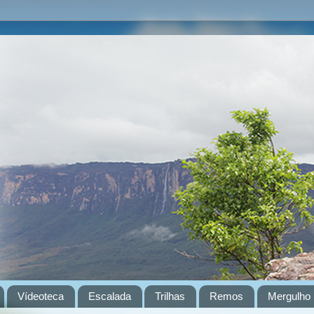
Vídeoteca
Escalada
Trilhas
Remos
Mergulho