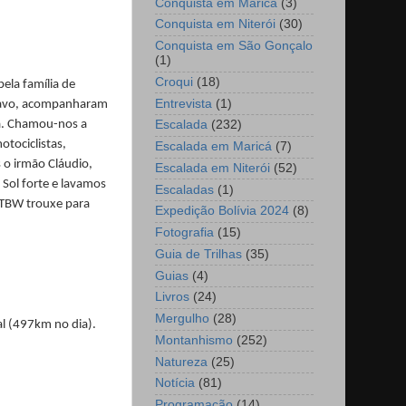
Conquista em Maricá
(3)
Conquista em Niterói
(30)
Conquista em São Gonçalo
(1)
Croqui
(18)
ela família de
Entrevista
(1)
ustavo, acompanharam
Escalada
(232)
ua. Chamou-nos a
otociclistas,
Escalada em Maricá
(7)
 o irmão Cláudio,
Escalada em Niterói
(52)
Sol forte e lavamos
Escaladas
(1)
BTBW trouxe para
Expedição Bolívia 2024
(8)
Fotografia
(15)
Guia de Trilhas
(35)
Guias
(4)
Livros
(24)
Mergulho
(28)
l (497km no dia).
Montanhismo
(252)
Natureza
(25)
Notícia
(81)
Programação
(14)