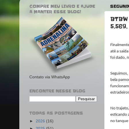
COMPRE MEU LIVRO E AJUDE
SEGUNDA
A MANTER ESSE BLOG!
BTBW 
5.569.
Finalmente
até a saíd
foi dado, n
Seguimos,
Contato via WhatsApp
bela pamon
funcionam 
ENCONTRE NESSE BLOG
estradeiro
No trajeto
TODAS AS POSTAGENS
esticando 
►
2026
(16)
no tanque
►
2025
(51)