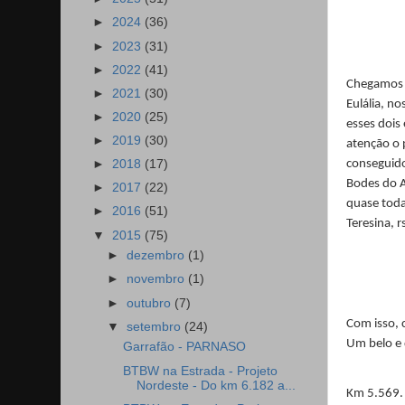
►
2024
(36)
►
2023
(31)
►
2022
(41)
Chegamos a
►
2021
(30)
Eulália, n
►
2020
(25)
esses dois
►
2019
(30)
atenção o 
►
2018
(17)
conseguido
Bodes do A
►
2017
(22)
quase toda
►
2016
(51)
Teresina, 
▼
2015
(75)
►
dezembro
(1)
►
novembro
(1)
►
outubro
(7)
Com isso, 
▼
setembro
(24)
Um belo e 
Garrafão - PARNASO
BTBW na Estrada - Projeto
Nordeste - Do km 6.182 a...
Km 5.569.