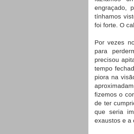
engraçado, 
tínhamos vis
foi forte. O 
Por vezes no
para perder
precisou api
tempo fechado
piora na vis
aproximadame
fizemos o cor
de ter cumpr
que seria i
exaustos e a 