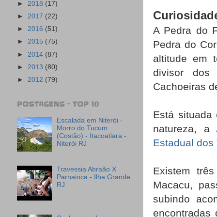
►
2018
(17)
Curiosidad
►
2017
(22)
A Pedra do 
►
2016
(51)
►
2015
(75)
Pedra do Cor
►
2014
(87)
altitude
em to
►
2013
(80)
divisor dos
►
2012
(79)
Cachoeiras d
POSTAGENS - TOP 10
Está situada
Escalada em Niterói -
natureza, a
Morro do Tucum
(Costão) - Itacoatiara -
Estadual dos 
Niterói RJ
Existem trê
Travessia Abraão X
Parnaioca - Ilha Grande
Macacu, pas
RJ
subindo aco
encontradas 