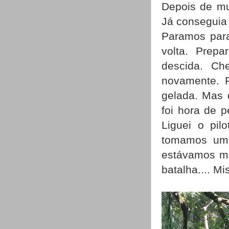
Depois de mu
Já conseguia 
Paramos para
volta. Prep
descida. Ch
novamente. F
gelada. Mas d
foi hora de p
Liguei o pil
tomamos um 
estávamos mu
batalha.... M