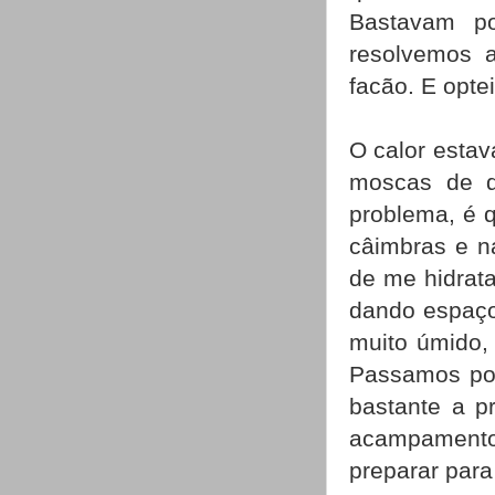
Bastavam po
resolvemos 
facão. E opte
O calor estav
moscas de q
problema, é 
câimbras e n
de me hidrata
dando espaço
muito úmido,
Passamos por 
bastante a p
acampamento 
preparar par