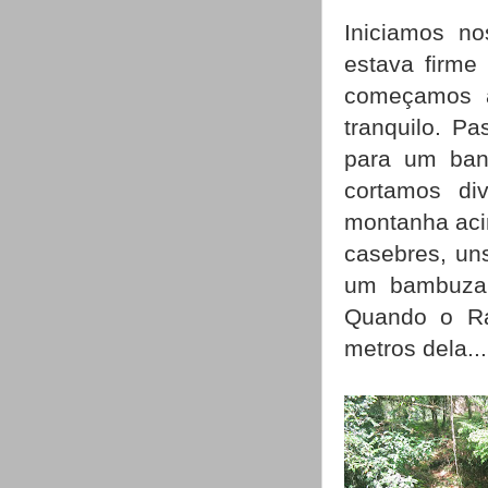
Iniciamos no
estava firme
começamos a
tranquilo. P
para um banh
cortamos di
montanha aci
casebres, un
um bambuzal
Quando o Raf
metros dela...