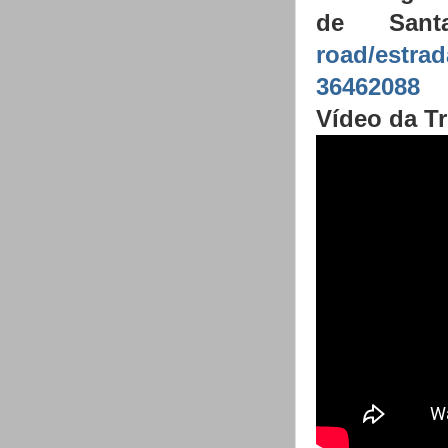
de San
road/estrad
36462088
Vídeo da Tr