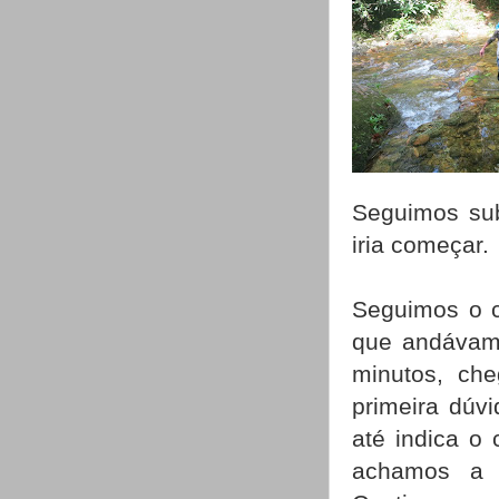
Seguimos subi
iria começar.
Seguimos o 
que andávamo
minutos, ch
primeira dúv
até indica o
achamos a 