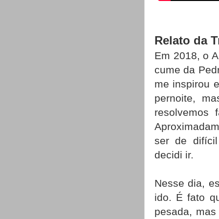
Relato da T
Em 2018, o Ar
cume da Pedr
me inspirou e
pernoite, ma
resolvemos 
Aproximadame
ser de difíc
decidi ir.
Nesse dia, es
ido. É fato 
pesada, mas 