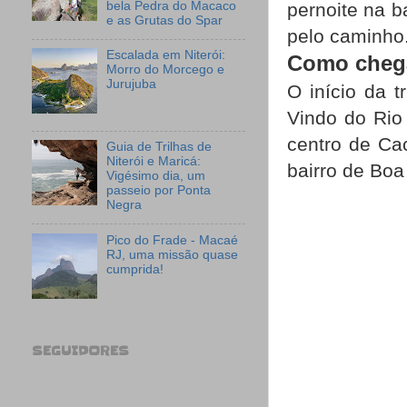
bela Pedra do Macaco
pernoite na 
e as Grutas do Spar
pelo caminho.
Escalada em Niterói:
Como chegar
Morro do Morcego e
Jurujuba
O início da t
Vindo do Rio 
centro de Cac
Guia de Trilhas de
Niterói e Maricá:
bairro de Boa 
Vigésimo dia, um
passeio por Ponta
Negra
Pico do Frade - Macaé
RJ, uma missão quase
cumprida!
SEGUIDORES