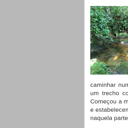
caminhar num
um trecho co
Começou a me
e estabelecem
naquela parte