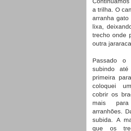
Continuamos 
a trilha. O c
arranha gato
lixa, deixan
trecho onde 
outra jararac
Passado o 
subindo até
primeira par
coloquei u
cobrir os br
mais para
arranhões. D
subida. A m
que os trec