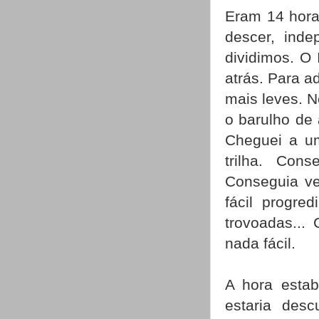
Eram 14 hora
descer, ind
dividimos. O 
atrás. Para a
mais leves. 
o barulho de
Cheguei a um
trilha. Con
Conseguia ve
fácil progre
trovoadas...
nada fácil.
A hora estab
estaria desc