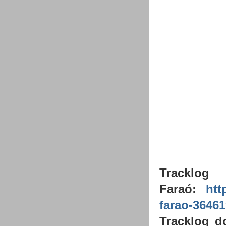
Trackl
Faraó:
htt
farao-3646
Tracklog d