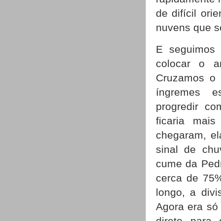
de difícil or
nuvens que 
E seguimos 
colocar o 
Cruzamos o 
íngremes e
progredir c
ficaria ma
chegaram, el
sinal de chu
cume da Pedr
cerca de 75%
longo, a div
Agora era só
direto para 