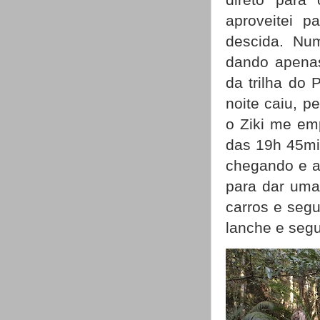
aproveitei 
descida. Num
dando apenas
da trilha do
noite caiu, p
o Ziki me em
das 19h 45min
chegando e ap
para dar uma
carros e seg
lanche e seg