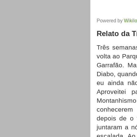
Powered by
Wikil
Relato da 
Três semanas
volta ao Parq
Garrafão. Ma
Diabo, quand
eu ainda não
Aproveitei 
Montanhismo
conhecerem a
depois de o 
juntaram a n
escalada. Ao