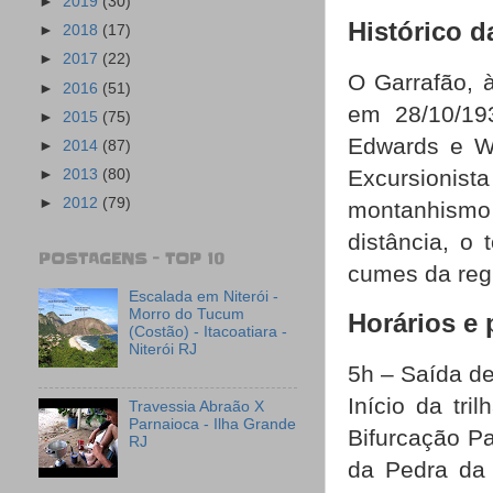
►
2019
(30)
Histórico 
►
2018
(17)
►
2017
(22)
O Garrafão, 
►
2016
(51)
em 28/10/193
►
2015
(75)
Edwards e W
►
2014
(87)
Excursionista
►
2013
(80)
►
2012
(79)
montanhismo 
distância, o
POSTAGENS - TOP 10
cumes da re
Escalada em Niterói -
Morro do Tucum
Horários e 
(Costão) - Itacoatiara -
Niterói RJ
5h – Saída de
Início da tr
Travessia Abraão X
Parnaioca - Ilha Grande
Bifurcação Pa
RJ
da Pedra da 