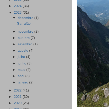
►
2024
(36)
▼
2023
(31)
▼
dezembro
(1)
Garrafão
►
novembro
(2)
►
outubro
(7)
►
setembro
(1)
►
agosto
(4)
►
julho
(4)
►
junho
(3)
►
maio
(4)
►
abril
(3)
►
janeiro
(2)
►
2022
(41)
►
2021
(30)
►
2020
(25)