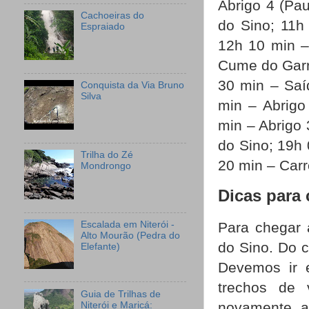
Abrigo 4 (Pau
Cachoeiras do
do Sino; 11h
Espraiado
12h 10 min –
Cume do Garr
30 min – Saí
Conquista da Via Bruno
Silva
min – Abrigo
min – Abrigo 
do Sino; 19h
Trilha do Zé
20 min – Car
Mondrongo
Dicas para
Escalada em Niterói -
Para chegar 
Alto Mourão (Pedra do
do Sino. Do c
Elefante)
Devemos ir 
trechos de
Guia de Trilhas de
novamente a
Niterói e Maricá: