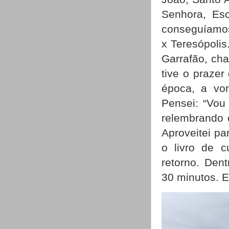
Senhora, Esc
conseguíamos
x Teresópolis
Garrafão, cha
tive o prazer
época, a von
Pensei: “Vou
relembrando 
Aproveitei pa
o livro de 
retorno. Den
30 minutos. E