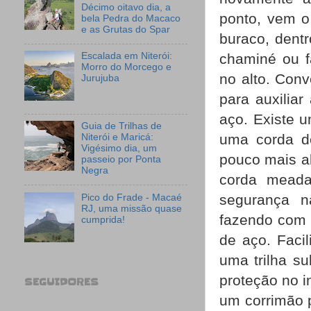
Décimo oitavo dia, a
ponto, vem o
bela Pedra do Macaco
e as Grutas do Spar
buraco, dent
chaminé ou f
Escalada em Niterói:
Morro do Morcego e
no alto. Conv
Jurujuba
para auxiliar
aço. Existe 
Guia de Trilhas de
uma corda d
Niterói e Maricá:
Vigésimo dia, um
pouco mais a
passeio por Ponta
Negra
corda mead
segurança n
Pico do Frade - Macaé
RJ, uma missão quase
fazendo com 
cumprida!
de aço. Facil
uma trilha s
proteção no i
SEGUIDORES
um corrimão 