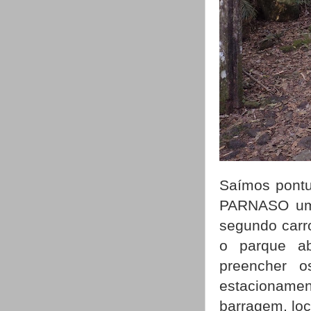
Saímos pontu
PARNASO um 
segundo carro
o parque ab
preencher 
estacioname
barragem, loc