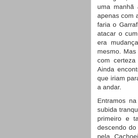
uma manhã ag
apenas com a
faria o Garra
atacar o cum
era mudança 
mesmo. Mas c
com certeza 
Ainda encon
que iriam par
a andar.
Entramos na 
subida tranq
primeiro e 
descendo do
pela Cachoe