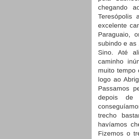
chegando a
Teresópolis 
excelente ca
Paraguaio, 
subindo e as
Sino. Até a
caminho inú
muito tempo 
logo ao Abrig
Passamos pel
depois de 
conseguíamo
trecho bas
havíamos ch
Fizemos o tr