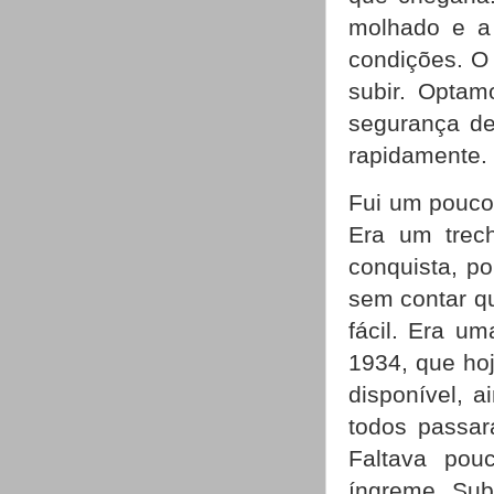
molhado e a
condições. O 
subir. Optam
segurança de
rapidamente
Fui um pouco 
Era um trec
conquista, po
sem contar qu
fácil. Era u
1934, que ho
disponível, 
todos passar
Faltava po
íngreme. Sub