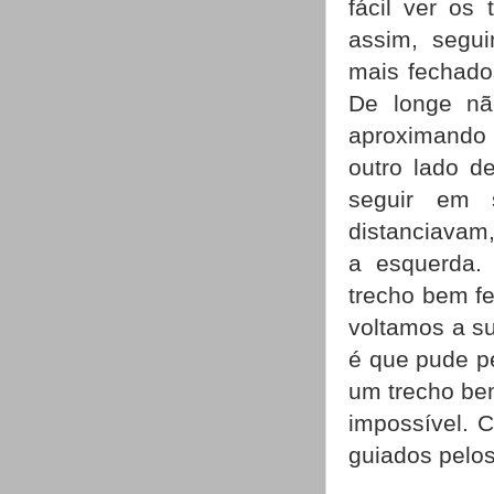
fácil ver os
assim, segu
mais fechados
De longe nã
aproximando 
outro lado d
seguir em 
distanciavam
a esquerda.
trecho bem fe
voltamos a su
é que pude pe
um trecho bem
impossível. 
guiados pelo