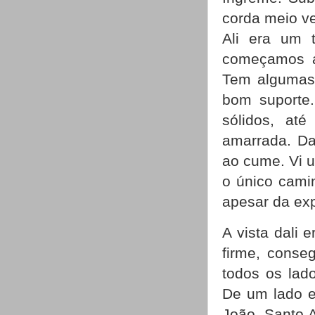
corda meio ve
Ali era um 
começamos a
Tem algumas 
bom suporte.
sólidos, at
amarrada. Da
ao cume. Vi u
o único camin
apesar da ex
A vista dali 
firme, conse
todos os lad
De um lado e
João, Santo 