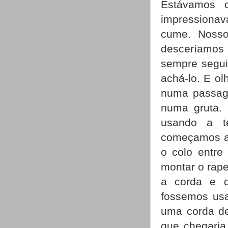
Estávamos 
impressionava
cume. Nosso
desceríamos
sempre segui
achá-lo. E ol
numa passage
numa gruta.
usando a t
começamos a 
o colo entre
montar o rap
a corda e d
fossemos usa
uma corda de
que chegari