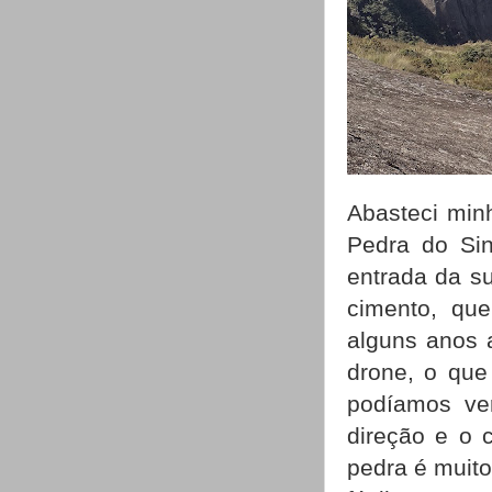
Abasteci min
Pedra do Sin
entrada da s
cimento, que
alguns anos 
drone, o que
podíamos ve
direção e o 
pedra é muito