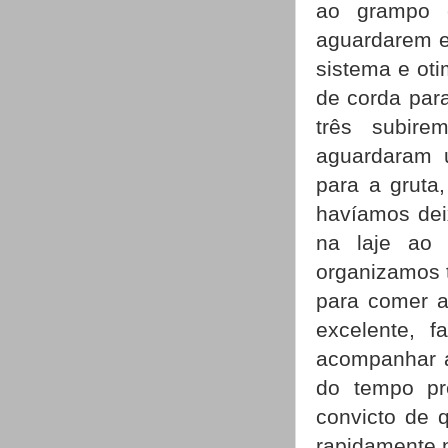
ao grampo e
aguardarem e 
sistema e oti
de corda par
três subir
aguardaram 
para a gruta
havíamos dei
na laje ao 
organizamos t
para comer a
excelente, 
acompanhar a
do tempo pre
convicto de 
rapidamente n