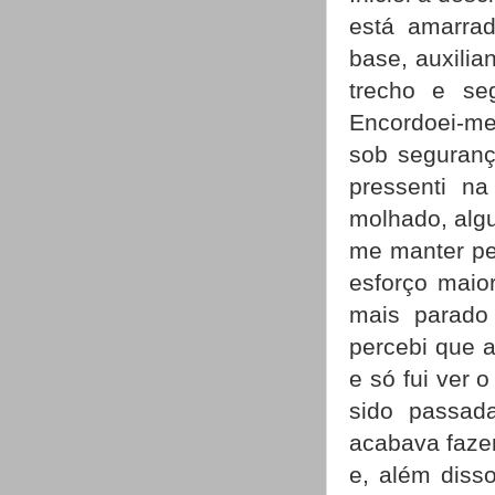
está amarrad
base, auxili
trecho e s
Encordoei-me
sob seguran
pressenti n
molhado, algu
me manter pe
esforço maio
mais parado 
percebi que 
e só fui ver 
sido passad
acabava fazen
e, além diss