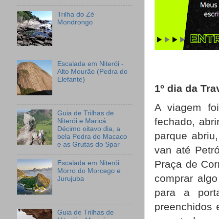
Trilha do Zé
Mondrongo
Escalada em Niterói -
Alto Mourão (Pedra do
Elefante)
1º dia da Tra
A viagem fo
Guia de Trilhas de
fechado, abri
Niterói e Maricá:
Décimo oitavo dia, a
parque abriu
bela Pedra do Macaco
e as Grutas do Spar
van até Petr
Praça de Cor
Escalada em Niterói:
Morro do Morcego e
comprar algo
Jurujuba
para a port
preenchidos 
Guia de Trilhas de