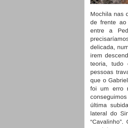
Mochila nas c
de frente ao
entre a Pe
precisaríamo
delicada, nu
irem descend
teoria, tudo
pessoas trav
que o Gabrie
foi um erro 
conseguimos
última subid
lateral do S
“Cavalinho”.