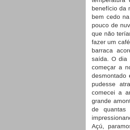
benefício da
bem cedo na 
pouco de nuv
que não tería
fazer um café
barraca aco
saída. O dia
começar a n
desmontado 
pudesse atr
comecei a an
grande amont
de quantas 
impressionand
Açú, paramo