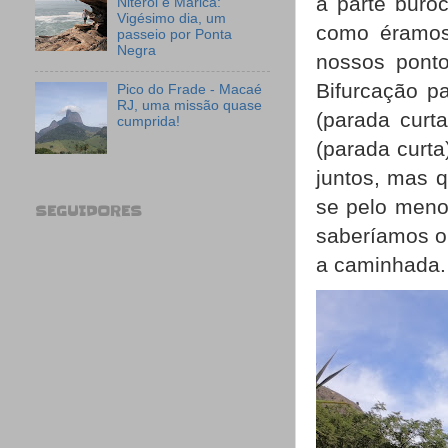
a parte buro
Niterói e Maricá:
Vigésimo dia, um
como éramos
passeio por Ponta
Negra
nossos ponto
Bifurcação p
Pico do Frade - Macaé
RJ, uma missão quase
(parada curta
cumprida!
(parada curt
juntos, mas 
se pelo meno
SEGUIDORES
saberíamos o
a caminhada.