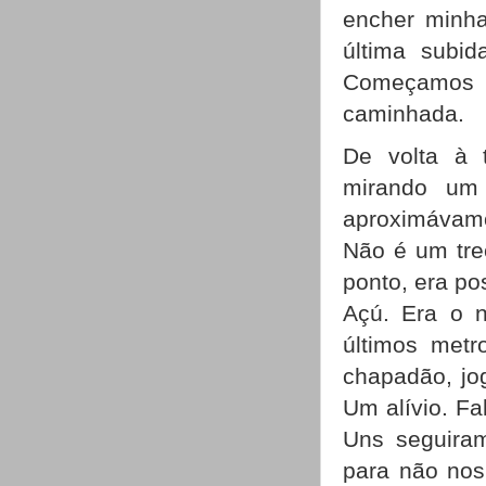
encher minha
última subid
Começamos 
caminhada.
De volta à 
mirando um
aproximávamo
Não é um tre
ponto, era pos
Açú. Era o n
últimos metr
chapadão, jo
Um alívio. F
Uns seguira
para não nos