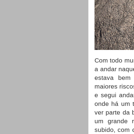
Com todo mun
a andar naque
estava bem 
maiores risc
e segui anda
onde há um t
ver parte da 
um grande r
subido, com 