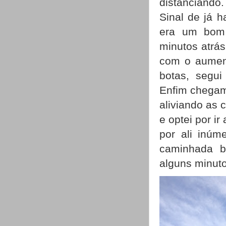
distanciando.
Sinal de já 
era um bom 
minutos atrás
com o aument
botas, segui
Enfim chegamo
aliviando as 
e optei por i
por ali inúm
caminhada b
alguns minut