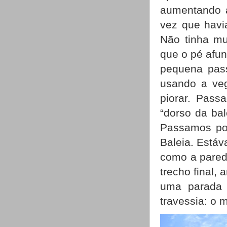
aumentando a
vez que havia
Não tinha mu
que o pé afun
pequena pass
usando a veg
piorar. Pass
“dorso da bal
Passamos por
Baleia. Estáv
como a pared
trecho final,
uma parada r
travessia: o 