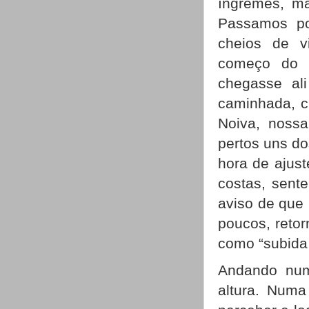
íngremes, ma
Passamos po
cheios de v
começo do i
chegasse al
caminhada, c
Noiva, nossa
pertos uns d
hora de ajust
costas, sente
aviso de que 
poucos, retor
como “subida
Andando num
altura. Numa