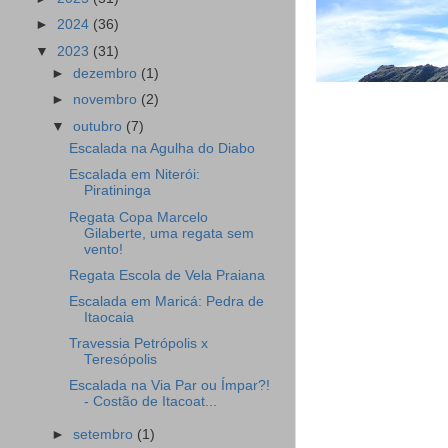
►
2024
(36)
▼
2023
(31)
►
dezembro
(1)
►
novembro
(2)
▼
outubro
(7)
Escalada na Agulha do Diabo
Escalada em Niterói:
Piratininga
Regata Copa Marcelo
Gilaberte, uma regata sem
vento!
Regata Escola de Vela Praiana
Escalada em Maricá: Pedra de
Itaocaia
Travessia Petrópolis x
Teresópolis
Escalada na Via Par ou Ímpar?!
- Costão de Itacoat...
►
setembro
(1)