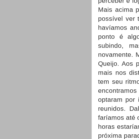
perceber e lo
Mais acima p
possível ver
havíamos and
ponto é algo
subindo, m
novamente. M
Queijo. Aos 
mais nos dis
tem seu ritm
encontramos 
optaram por 
reunidos. Da
faríamos até o
horas estarí
próxima parad