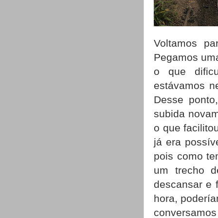
Voltamos pa
Pegamos uma 
o que difi
estávamos ne
Desse ponto,
subida novam
o que facili
já era possív
pois como tem
um trecho d
descansar e f
hora, poderí
conversamos 