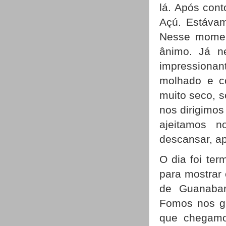
lá. Após cont
Açú. Estávam
Nesse momen
ânimo. Já n
impressionan
molhado e c
muito seco, s
nos dirigimos
ajeitamos 
descansar, a
O dia foi ter
para mostrar 
de Guanabar
Fomos nos gu
que chegamo