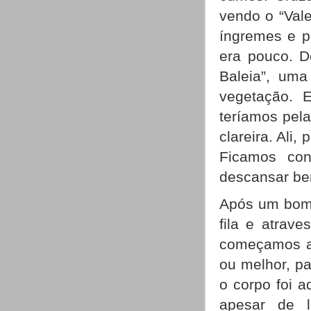
vendo o “Val
íngremes e p
era pouco. D
Baleia”, um
vegetação. 
teríamos pel
clareira. Ali
Ficamos con
descansar bem
Após um bom 
fila e atrav
começamos a 
ou melhor, pa
o corpo foi 
apesar de 