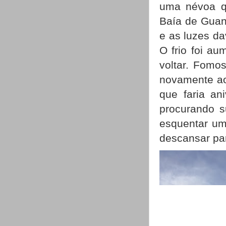
uma névoa q
Baía de Guana
e as luzes d
O frio foi aum
voltar. Fomo
novamente ao
que faria an
procurando s
esquentar um
descansar par