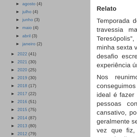
►
agosto
(4)
Relato
►
julho
(4)
Temporada de
►
junho
(3)
►
maio
(4)
travessia ma
►
abril
(3)
Teresópolis”,
►
janeiro
(2)
minha sexta v
►
2022
(41)
desafio esc
►
2021
(30)
experiência ú
►
2020
(25)
Nos reunim
►
2019
(30)
conseguimos 
►
2018
(17)
ideal é fazer
►
2017
(22)
►
2016
(51)
pessoas co
►
2015
(75)
cansativo, p
►
2014
(87)
geralmente se
►
2013
(80)
vez que fiz
►
2012
(79)