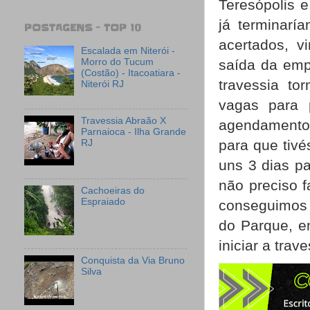
Teresópolis e
já terminarí
POSTAGENS - TOP 10
acertados, v
Escalada em Niterói -
saída da emp
Morro do Tucum
(Costão) - Itacoatiara -
travessia tor
Niterói RJ
vagas para 
Travessia Abraão X
agendamento 
Parnaioca - Ilha Grande
para que tiv
RJ
uns 3 dias p
não preciso 
Cachoeiras do
Espraiado
conseguimos 
do Parque, em
iniciar a tra
Conquista da Via Bruno
Silva