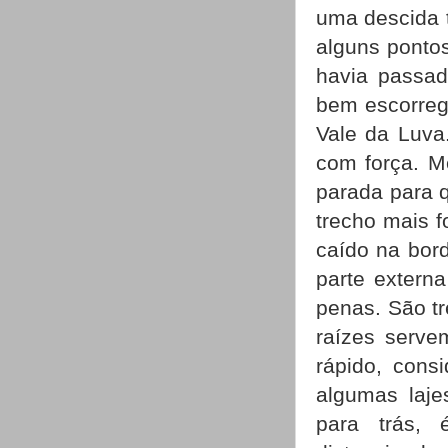
uma descida t
alguns ponto
havia passad
bem escorreg
Vale da Luva.
com força. M
parada para 
trecho mais f
caído na bord
parte extern
penas. São t
raízes serve
rápido, cons
algumas laje
para trás,