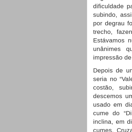
dificuldade p
subindo, ass
por degrau f
trecho, faz
Estávamos n
unânimes qu
impressão de 
Depois de um
seria no “Va
costão, sub
descemos um
usado em dia
cume do “Di
inclina, em 
cumes. Cruz