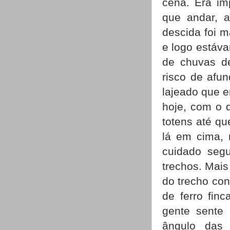
cena. Era im
que andar, a
descida foi m
e logo estáva
de chuvas d
risco de afu
lajeado que e
hoje, com o d
totens até qu
lá em cima,
cuidado seg
trechos. Mai
do trecho co
de ferro fin
gente sente 
ângulo das