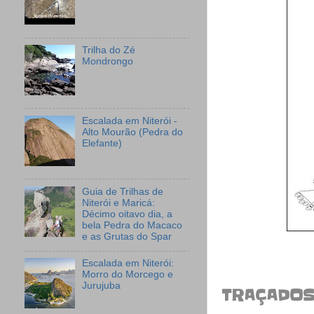
Trilha do Zé
Mondrongo
Escalada em Niterói -
Alto Mourão (Pedra do
Elefante)
Guia de Trilhas de
Niterói e Maricá:
Décimo oitavo dia, a
bela Pedra do Macaco
e as Grutas do Spar
Escalada em Niterói:
Morro do Morcego e
Jurujuba
TRAÇADOS