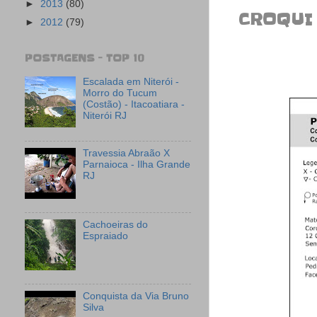
►
2013
(80)
CROQUI 
►
2012
(79)
POSTAGENS - TOP 10
Escalada em Niterói -
Morro do Tucum
(Costão) - Itacoatiara -
Niterói RJ
Travessia Abraão X
Parnaioca - Ilha Grande
RJ
Cachoeiras do
Espraiado
Conquista da Via Bruno
Silva