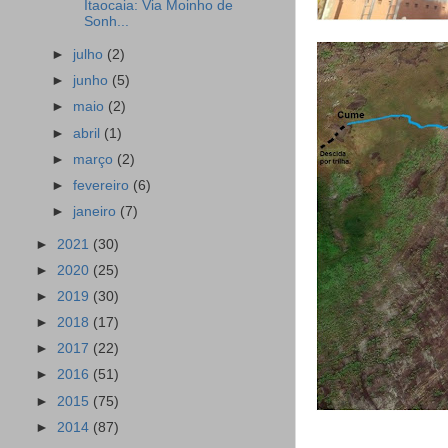
Itaocaia: Via Moinho de
Sonh...
►
julho
(2)
►
junho
(5)
►
maio
(2)
►
abril
(1)
►
março
(2)
►
fevereiro
(6)
►
janeiro
(7)
►
2021
(30)
►
2020
(25)
►
2019
(30)
►
2018
(17)
►
2017
(22)
►
2016
(51)
►
2015
(75)
►
2014
(87)