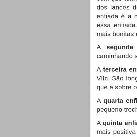
dos lances d
enfiada é a m
essa enfiada
mais bonitas 
A
segunda 
caminhando so
A
terceira en
VIIc. São lo
que é sobre o
A
quarta enf
pequeno trech
A
quinta enf
mais positiva