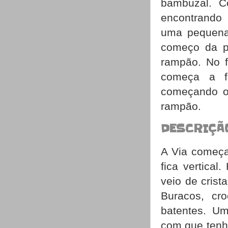
bambuzal. C
encontrando
uma pequena 
começo da p
rampão. No f
começa a f
começando on
rampão.
DESCRIÇÃ
A Via começa
fica vertica
veio de crist
Buracos, cro
batentes. Um
com que tenha