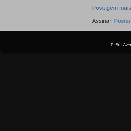
Postagem mais
Assinar:
Postar
PitBull Av