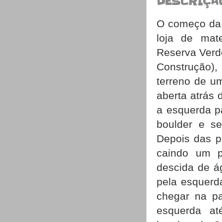
DESCRIÇÃ
O começo da t
loja de mate
Reserva Verde
Construção),
terreno de um
aberta atrás 
a esquerda p
boulder e se
Depois das p
caindo um p
descida de á
pela esquerd
chegar na p
esquerda a