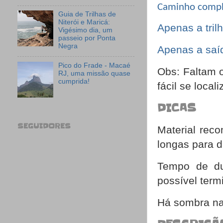
Caminho complet
Guia de Trilhas de
Niterói e Maricá:
Apenas a tril
Vigésimo dia, um
passeio por Ponta
Negra
Apenas a saí
Pico do Frade - Macaé
Obs: Faltam o
RJ, uma missão quase
cumprida!
fácil se loca
DICAS
SEGUIDORES
Material rec
longas para d
Tempo de du
possível ter
Há sombra na 