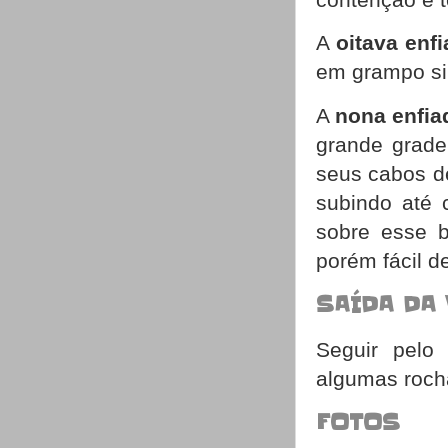
A
oitava enf
em grampo si
A
nona enfia
grande grade
seus cabos de
subindo até 
sobre esse b
porém fácil d
SAÍDA DA 
Seguir pelo
algumas roch
FOTOS