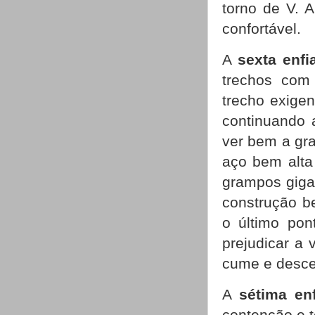
torno de V. 
confortável.
A
sexta enfi
trechos com
trecho exigen
continuando a
ver bem a gr
aço bem alta
grampos giga
construção b
o último po
prejudicar a 
cume e descer
A
sétima en
contenção e t