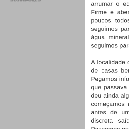
SEGUIDORES
arrumar o eq
Firme e aber
poucos, todo
seguimos para
água minera
seguimos par
A localidade 
de casas bem
Pegamos infor
que passava 
deu ainda alg
começamos a
antes de u
discreta sa
Passamos por