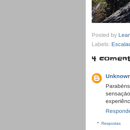
Posted by
Lea
Labels:
Escala
4 coment
Unknow
Parabéns
sensaçā
experiênc
Respond
Respostas