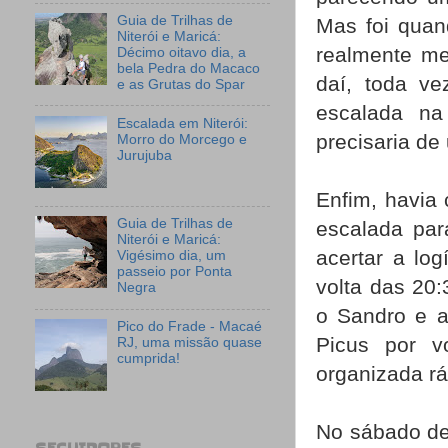
Guia de Trilhas de
Mas foi quan
Niterói e Maricá:
realmente me 
Décimo oitavo dia, a
bela Pedra do Macaco
daí, toda ve
e as Grutas do Spar
escalada na
Escalada em Niterói:
precisaria de
Morro do Morcego e
Jurujuba
Enfim, havia
Guia de Trilhas de
escalada par
Niterói e Maricá:
acertar a lo
Vigésimo dia, um
passeio por Ponta
volta das 20:
Negra
o Sandro e a
Pico do Frade - Macaé
Picus por v
RJ, uma missão quase
cumprida!
organizada rá
No sábado de