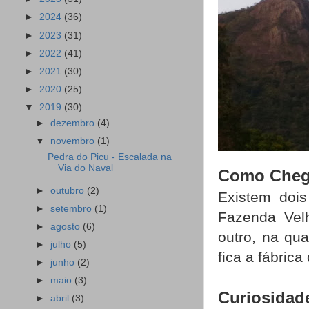
►
2024
(36)
►
2023
(31)
►
2022
(41)
►
2021
(30)
►
2020
(25)
▼
2019
(30)
►
dezembro
(4)
▼
novembro
(1)
Pedra do Picu - Escalada na
Via do Naval
Como Chega
►
outubro
(2)
Existem dois
►
setembro
(1)
Fazenda Velh
►
agosto
(6)
outro, na qua
►
julho
(5)
fica a fábric
►
junho
(2)
►
maio
(3)
Curiosidad
►
abril
(3)