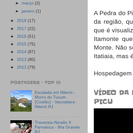
►
março
(2)
►
janeiro
(1)
A Pedra do Pi
da região, q
►
2018
(17)
►
2017
(22)
que é visual
►
2016
(51)
Itamonte que
►
2015
(75)
Monte. Não se
►
2014
(87)
Itatiaia, mas 
►
2013
(80)
►
2012
(79)
Hospedagem 
POSTAGENS - TOP 10
VÍDEO DA 
Escalada em Niterói -
Morro do Tucum
PICU
(Costão) - Itacoatiara -
Niterói RJ
Travessia Abraão X
Parnaioca - Ilha Grande
RJ