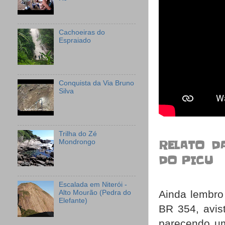
Cachoeiras do
Espraiado
Conquista da Via Bruno
Silva
Trilha do Zé
Mondrongo
RELATO D
DO PICU
Escalada em Niterói -
Ainda lembro
Alto Mourão (Pedra do
Elefante)
BR 354, avis
parecendo um