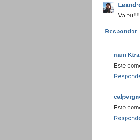
Leandr
Valeu!!!
Responder
riamiKtr
Este come
Respond
calperg
Este come
Respond