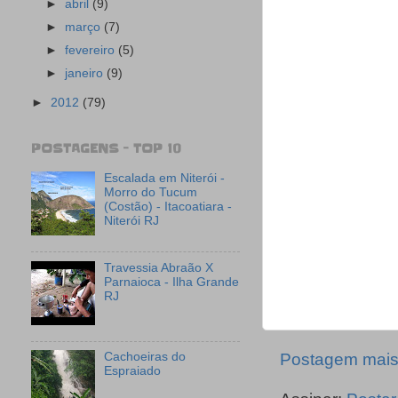
►
abril
(9)
►
março
(7)
►
fevereiro
(5)
►
janeiro
(9)
►
2012
(79)
POSTAGENS - TOP 10
Escalada em Niterói -
Morro do Tucum
(Costão) - Itacoatiara -
Niterói RJ
Travessia Abraão X
Parnaioca - Ilha Grande
RJ
Postagem mais
Cachoeiras do
Espraiado