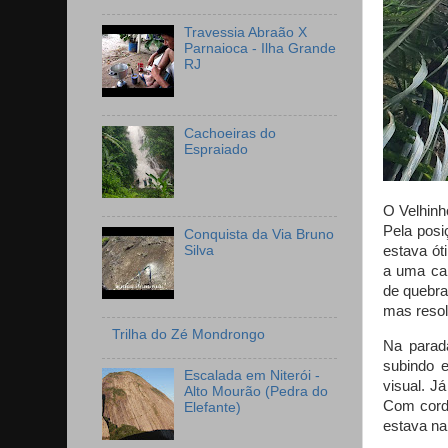
Travessia Abraão X
Parnaioca - Ilha Grande
RJ
Cachoeiras do
Espraiado
O Velhinh
Pela posi
Conquista da Via Bruno
Silva
estava ót
a uma can
de quebra
mas resol
Trilha do Zé Mondrongo
Na parada
subindo 
Escalada em Niterói -
visual. J
Alto Mourão (Pedra do
Com corda
Elefante)
estava na