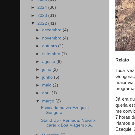
►
2024
(36)
►
2023
(31)
▼
2022
(41)
►
dezembro
(4)
►
novembro
(4)
►
outubro
(1)
►
setembro
(1)
Relato
►
agosto
(6)
►
julho
(2)
Toda vez
Gongora..
►
junho
(5)
maior via
►
maio
(2)
programaç
►
abril
(1)
Já era qu
▼
março
(2)
queria es
Escalada na via Ezequiel
me convid
Gongora
7 horas d
Stand Up - Remada: Naval x
iríamos s
Icaraí x Boa Viagem x A...
Ezequiel 