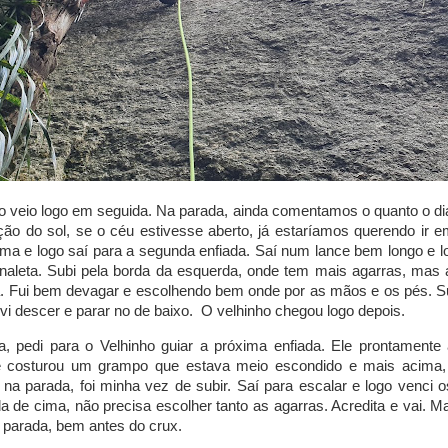
o veio logo em seguida. Na parada, ainda comentamos o quanto o di
ção do sol, se o céu estivesse aberto, já estaríamos querendo ir 
ima e logo saí para a segunda enfiada. Saí num lance bem longo e 
aleta. Subi pela borda da esquerda, onde tem mais agarras, mas
. Fui bem devagar e escolhendo bem onde por as mãos e os pés. S
vi descer e parar no de baixo. O velhinho chegou logo depois.
, pedi para o Velhinho guiar a próxima enfiada. Ele prontamente 
e costurou um grampo que estava meio escondido e mais acima,
á na parada, foi minha vez de subir. Saí para escalar e logo venci o
 de cima, não precisa escolher tanto as agarras. Acredita e vai. M
 parada, bem antes do crux.