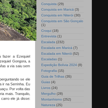
Conquista
(29)
Conquista em Maricá
(3)
Conquista em Niterói
(30)
Conquista em São Gonçalo
(1)
Croqui
(18)
Entrevista
(1)
Escalada
(232)
Escalada em Maricá
(7)
Escalada em Niterói
(52)
á fazer a Ezequiel
Escaladas
(1)
Ezequiel Gongora, a
Expedição Bolívia 2024
(8)
 Mas a via saiu sem
Fotografia
(15)
Guia de Trilhas
(35)
perguntando se ele
Guias
(4)
 ir na Serrinha. Eu
Livros
(24)
uaçu. Por volta das
ia mais. Tranquilo,
Mergulho
(28)
carro ele já disse:
Montanhismo
(252)
Natureza
(25)