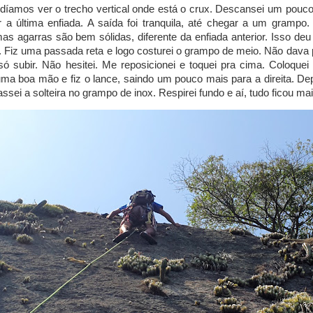
podíamos ver o trecho vertical onde está o crux. Descansei um pouco
r a última enfiada. A saída foi tranquila, até chegar a um grampo
 mas agarras são bem sólidas, diferente da enfiada anterior. Isso d
. Fiz uma passada reta e logo costurei o grampo de meio. Não dava 
ó subir. Não hesitei. Me reposicionei e toquei pra cima. Coloque
uma boa mão e fiz o lance, saindo um pouco mais para a direita. D
ssei a solteira no grampo de inox. Respirei fundo e aí, tudo ficou mai