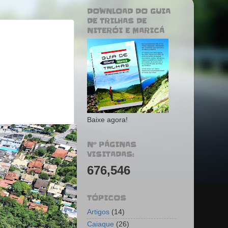
DOWNLOAD DO GUIA
DE TRILHAS DE
NITERÓI E MARICÁ
Baixe agora!
Nº PÁGINAS
VISITADAS:
676,546
TÓPICOS
Artigos
(14)
Caiaque
(26)