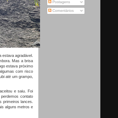
Postagens
Comentários
a estava agradável.
embora. Mas a brisa
logo estava próximo
 algumas com risco
ubi até um grampo,
aceitou e saiu. Foi
 perdemos contato
s primeiros lances.
ais alguns metros e