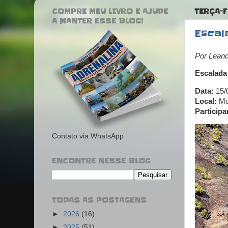
COMPRE MEU LIVRO E AJUDE
TERÇA-F
A MANTER ESSE BLOG!
Escal
Por Lean
Escalada
Data:
15/
Local:
Mor
Participa
Contato via WhatsApp
ENCONTRE NESSE BLOG
TODAS AS POSTAGENS
►
2026
(16)
►
2025
(51)