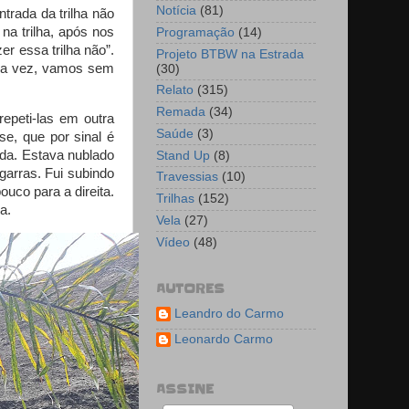
Notícia
(81)
trada da trilha não
 na trilha, após nos
Programação
(14)
r essa trilha não”.
Projeto BTBW na Estrada
ma vez, vamos sem
(30)
Relato
(315)
Remada
(34)
epeti-las em outra
Saúde
(3)
se, que por sinal é
iada. Estava nublado
Stand Up
(8)
arras. Fui subindo
Travessias
(10)
uco para a direita.
Trilhas
(152)
a.
Vela
(27)
Vídeo
(48)
AUTORES
Leandro do Carmo
Leonardo Carmo
ASSINE