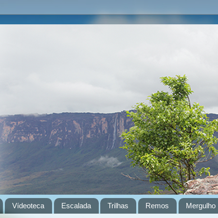
Vídeoteca
Escalada
Trilhas
Remos
Mergulho