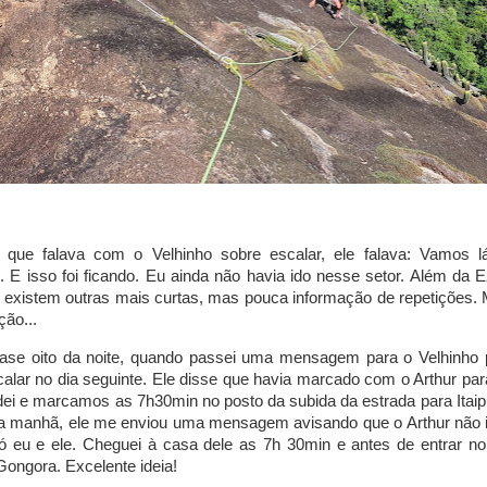
 que falava com o Velhinho sobre escalar, ele falava: Vamos l
. E isso foi ficando. Eu ainda não havia ido nesse setor. Além da 
, existem outras mais curtas, mas pouca informação de repetições.
ão...
ase oito da noite, quando passei uma mensagem para o Velhinho 
calar no dia seguinte. Ele disse que havia marcado com o Arthur para
ei e marcamos as 7h30min no posto da subida da estrada para Itaip
a manhã, ele me enviou uma mensagem avisando que o Arthur não ir
ó eu e ele. Cheguei à casa dele as 7h 30min e antes de entrar no 
Gongora. Excelente ideia!