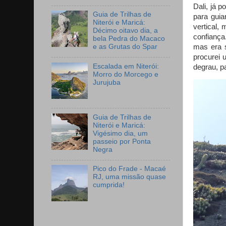
Dali, já 
Guia de Trilhas de
para guia
Niterói e Maricá:
vertical,
Décimo oitavo dia, a
confiança
bela Pedra do Macaco
mas era s
e as Grutas do Spar
procurei 
Escalada em Niterói:
degrau, pa
Morro do Morcego e
Jurujuba
Guia de Trilhas de
Niterói e Maricá:
Vigésimo dia, um
passeio por Ponta
Negra
Pico do Frade - Macaé
RJ, uma missão quase
cumprida!