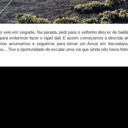
o veio em seguida. Na parada, pedi para o velhinho descer de bal
 para evitarmos fazer o rapel dali. E assim começamos a descida at
 nos arrumamos e seguimos para tomar um Assaí em Itacoatiara
ou... Tive a oportunidade de escalar uma via que ainda não havia feito