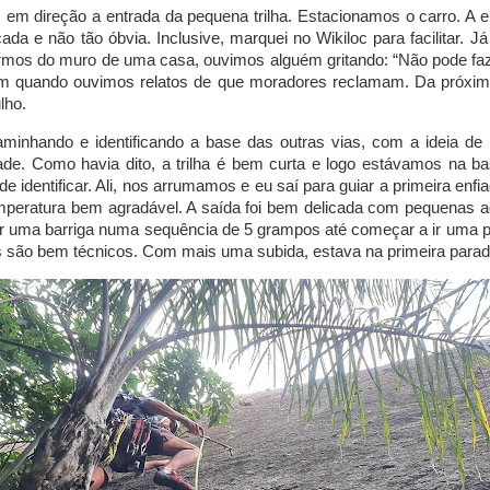
em direção a entrada da pequena trilha. Estacionamos o carro. A en
ada e não tão óbvia. Inclusive, marquei no Wikiloc para facilitar. Já
mos do muro de uma casa, ouvimos alguém gritando: “Não pode faze
m quando ouvimos relatos de que moradores reclamam. Da próxi
lho.
inhando e identificando a base das outras vias, com a ideia de r
ade. Como havia dito, a trilha é bem curta e logo estávamos na ba
de identificar. Ali, nos arrumamos e eu saí para guiar a primeira enf
peratura bem agradável. A saída foi bem delicada com pequenas ag
r uma barriga numa sequência de 5 grampos até começar a ir uma po
 são bem técnicos. Com mais uma subida, estava na primeira parad