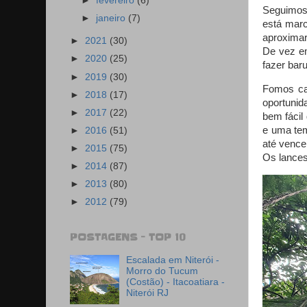
►
fevereiro
(6)
Seguimos 
►
janeiro
(7)
está marc
aproximar
►
2021
(30)
De vez e
►
2020
(25)
fazer baru
►
2019
(30)
Fomos cam
►
2018
(17)
oportunid
►
2017
(22)
bem fácil 
e uma tem
►
2016
(51)
até vence
►
2015
(75)
Os lances
►
2014
(87)
►
2013
(80)
►
2012
(79)
POSTAGENS - TOP 10
Escalada em Niterói -
Morro do Tucum
(Costão) - Itacoatiara -
Niterói RJ