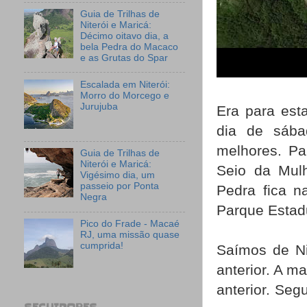
Guia de Trilhas de
Niterói e Maricá:
Décimo oitavo dia, a
bela Pedra do Macaco
e as Grutas do Spar
Escalada em Niterói:
Morro do Morcego e
Jurujuba
Era para est
dia de sáb
melhores. Pa
Guia de Trilhas de
Niterói e Maricá:
Seio da Mul
Vigésimo dia, um
passeio por Ponta
Pedra fica n
Negra
Parque Estadu
Pico do Frade - Macaé
RJ, uma missão quase
cumprida!
Saímos de Ni
anterior. A m
anterior. Seg