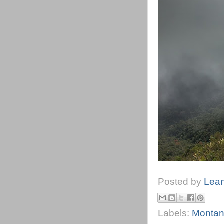
Posted by
Lea
Labels:
Montan