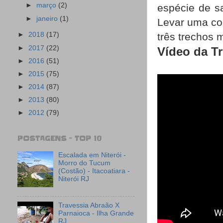
►
março
(2)
espécie de s
►
janeiro
(1)
Levar uma cor
três trechos 
►
2018
(17)
►
2017
(22)
Vídeo da Tr
►
2016
(51)
►
2015
(75)
►
2014
(87)
►
2013
(80)
►
2012
(79)
POSTAGENS - TOP 10
Escalada em Niterói -
Morro do Tucum
(Costão) - Itacoatiara -
Niterói RJ
Travessia Abraão X
Parnaioca - Ilha Grande
RJ