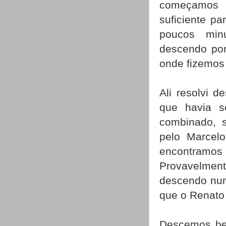
começamos 
suficiente p
poucos min
descendo por
onde fizemos
Ali resolvi 
que havia s
combinado, 
pelo Marcel
encontramos
Provavelmen
descendo num
que o Renato 
Descemos bem