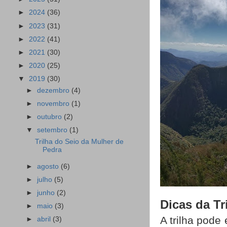
►
2024
(36)
►
2023
(31)
►
2022
(41)
►
2021
(30)
►
2020
(25)
▼
2019
(30)
►
dezembro
(4)
►
novembro
(1)
►
outubro
(2)
▼
setembro
(1)
Trilha do Seio da Mulher de
Pedra
►
agosto
(6)
►
julho
(5)
►
junho
(2)
Dicas da Tr
►
maio
(3)
A trilha pode
►
abril
(3)