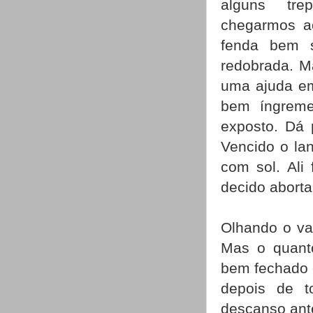
alguns tre
chegarmos a
fenda bem s
redobrada. M
uma ajuda em
bem íngreme
exposto. Dá 
Vencido o lan
com sol. Ali
decido aborta
Olhando o va
Mas o quanto
bem fechado 
depois de 
descanso ant