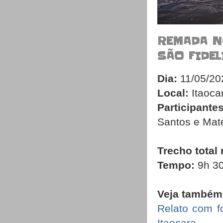
REMADA N
SÃO FIDEL
Dia:
11/05/20
Local:
Itaoca
Participantes
Santos e Mat
Trecho total
Tempo:
9h 3
Veja também
Relato com f
Itaocara