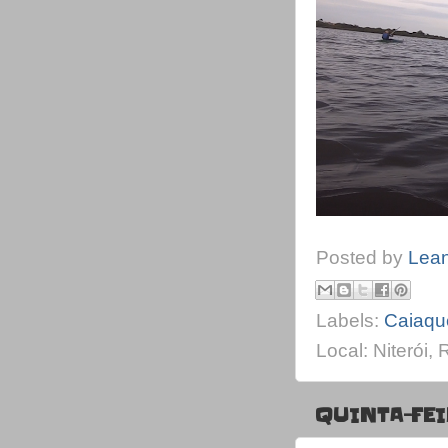
Posted by
Lea
Labels:
Caiaqu
Local: Niterói,
QUINTA-FEIR