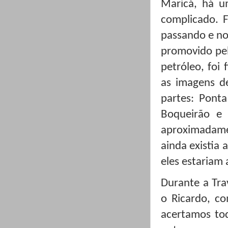
Maricá, há u
complicado. F
passando e no
promovido pel
petróleo, foi 
as imagens de
partes: Pont
Boqueirão e 
aproximadamen
ainda existia 
eles estariam
Durante a Tra
o Ricardo, c
acertamos tod