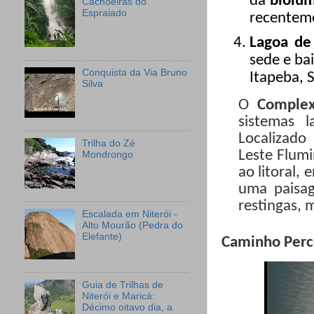
da
biolu
Cachoeiras do
Espraiado
recentem
Lagoa de
sede e ba
Conquista da Via Bruno
Itapeba, 
Silva
O
Complex
sistemas l
Localizad
Trilha do Zé
Leste Flumi
Mondrongo
ao litoral,
uma paisag
restingas, 
Escalada em Niterói -
Alto Mourão (Pedra do
Elefante)
Caminho Perc
Guia de Trilhas de
Niterói e Maricá:
Décimo oitavo dia, a