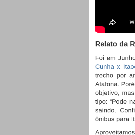
Relato da R
Foi em Junho
Cunha x Itao
trecho por a
Atafona. Por
objetivo, mas
tipo: “Pode 
saindo. Con
ônibus para I
Aproveitamo