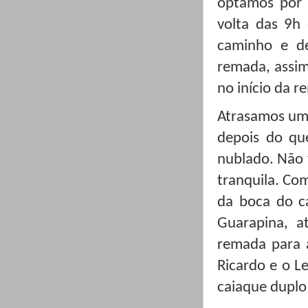
optamos por 
volta das 9h 
caminho e d
remada, assim
no início da r
Atrasamos um
depois do qu
nublado. Não v
tranquila. Co
da boca do ca
Guarapina, at
remada para 
Ricardo e o L
caiaque duplo