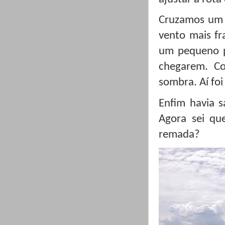
Cruzamos um 
vento mais fr
um pequeno p
chegarem. Co
sombra. Aí foi
Enfim havia s
Agora sei qu
remada?