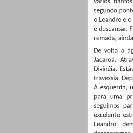
vários barco
segundo ponto
o Leandro e o
e descansar. 
remada, ainda
De volta a á
Jacaroá. Atr
Divinéia. Est
travessia. De
À esquerda, u
para uma pr
seguimos par
excelente est
Leandro de