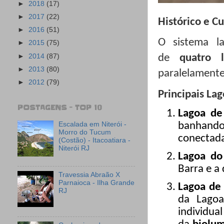
►
2018
(17)
►
2017
(22)
Histórico e C
►
2016
(51)
O sistema l
►
2015
(75)
►
2014
(87)
de
quatro l
►
2013
(80)
paralelamente 
►
2012
(79)
Principais Lag
POSTAGENS - TOP 10
Lagoa de
Escalada em Niterói -
banhando
Morro do Tucum
conectada
(Costão) - Itacoatiara -
Niterói RJ
Lagoa do
Barra e a
Travessia Abraão X
Parnaioca - Ilha Grande
Lagoa de
RJ
da Lagoa
indivi