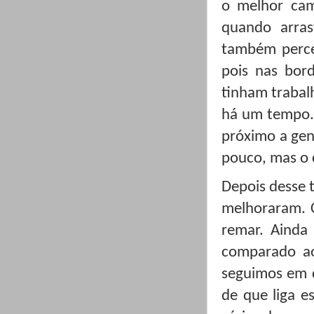
o melhor cam
quando arras
também perce
pois nas bord
tinham trabalh
há um tempo. 
próximo a gen
pouco, mas o 
Depois desse 
melhoraram. C
remar. Ainda
comparado ao
seguimos em d
de que liga e