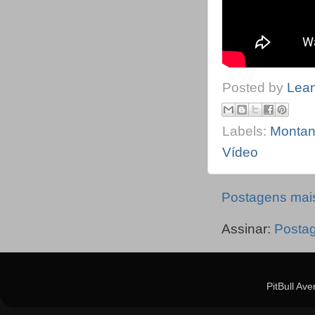
Posted by
Lea
Labels:
Montan
Vídeo
Postagens mai
Assinar:
Posta
PitBull Av