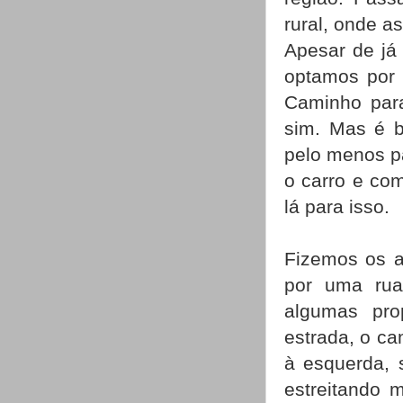
rural, onde a
Apesar de já 
optamos por 
Caminho para
sim. Mas é b
pelo menos p
o carro e co
lá para isso.
Fizemos os a
por uma rua
algumas prop
estrada, o ca
à esquerda, 
estreitando 