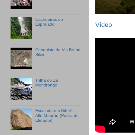
Cachoeiras do
Vídeo
Espraiado
Conquista da Via Bruno
Silva
Trilha do Zé
Mondrongo
Escalada em Niterói -
Alto Mourão (Pedra do
Elefante)