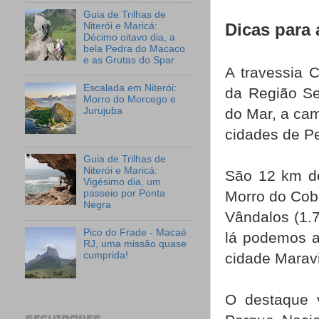
Guia de Trilhas de
Niterói e Maricá:
Dicas para 
Décimo oitavo dia, a
bela Pedra do Macaco
e as Grutas do Spar
A travessia 
Escalada em Niterói:
da Região Se
Morro do Morcego e
Jurujuba
do Mar, a cam
cidades de Pe
Guia de Trilhas de
Niterói e Maricá:
São 12 km de 
Vigésimo dia, um
Morro do Cobi
passeio por Ponta
Negra
Vândalos (1.7
Pico do Frade - Macaé
lá podemos a
RJ, uma missão quase
cumprida!
cidade Marav
O destaque v