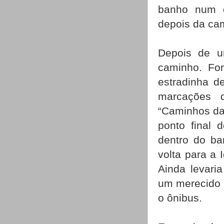
banho num d
depois da ca
Depois de 
caminho. Fo
estradinha d
marcações 
“Caminhos da
ponto final 
dentro do ba
volta para a 
Ainda levaria
um merecido la
o ônibus.