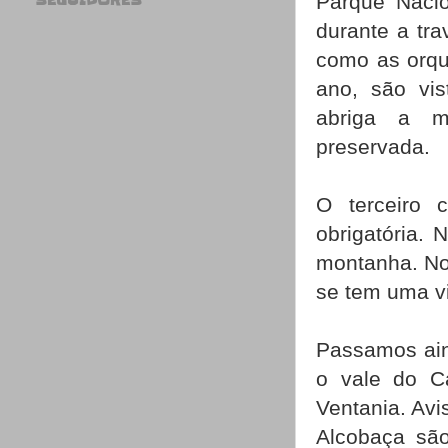
Parque Nacio
SEGUIDORES
durante a tra
como as orqu
ano, são vis
abriga a m
preservada.
O terceiro
obrigatória.
montanha. No
se tem uma vi
Passamos ain
o vale do C
Ventania. Avi
Alcobaça são