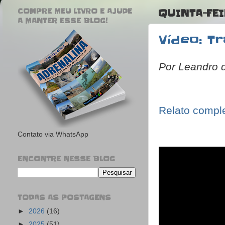
COMPRE MEU LIVRO E AJUDE
QUINTA-FEI
A MANTER ESSE BLOG!
Vídeo: T
Por Leandro 
Relato compl
Contato via WhatsApp
ENCONTRE NESSE BLOG
TODAS AS POSTAGENS
►
2026
(16)
►
2025
(51)