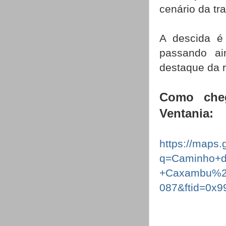
cenário da tr
A descida é
passando ai
destaque da r
Como cheg
Ventania:
https://maps
q=Caminho+
+Caxambu%2
087&ftid=0x