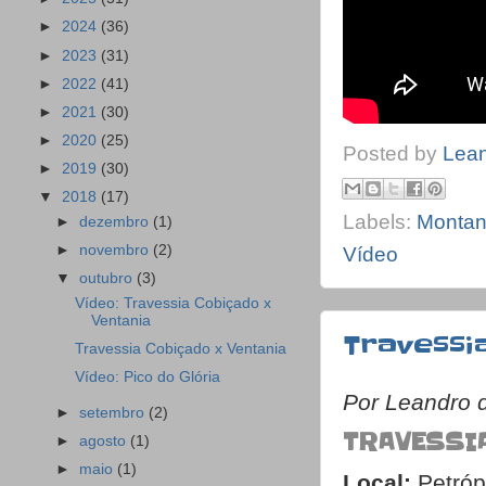
►
2024
(36)
►
2023
(31)
►
2022
(41)
►
2021
(30)
►
2020
(25)
Posted by
Lea
►
2019
(30)
▼
2018
(17)
Labels:
Montan
►
dezembro
(1)
►
novembro
(2)
Vídeo
▼
outubro
(3)
Vídeo: Travessia Cobiçado x
Ventania
Travessi
Travessia Cobiçado x Ventania
Vídeo: Pico do Glória
Por Leandro 
►
setembro
(2)
TRAVESSI
►
agosto
(1)
►
maio
(1)
Local:
Petróp