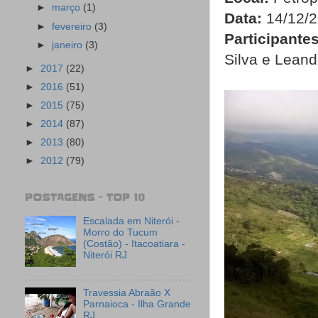
►
março
(1)
Data:
14/12/
►
fevereiro
(3)
Participantes
►
janeiro
(3)
Silva e Lean
►
2017
(22)
►
2016
(51)
►
2015
(75)
►
2014
(87)
►
2013
(80)
►
2012
(79)
POSTAGENS - TOP 10
Escalada em Niterói -
Morro do Tucum
(Costão) - Itacoatiara -
Niterói RJ
Travessia Abraão X
Parnaioca - Ilha Grande
RJ