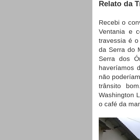
Relato da T
Recebi o conv
Ventania e c
travessia é o
da Serra do 
Serra dos Ó
haveríamos de
não poderíamo
trânsito bo
Washington L
o café da man