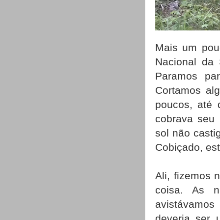
Mais um pou
Nacional da 
Paramos par
Cortamos alg
poucos, até 
cobrava seu 
sol não cast
Cobiçado, es
Ali, fizemos
coisa. As 
avistávamos 
deveria ser