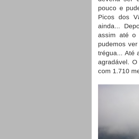
pouco e pude
Picos dos V
ainda... Dep
assim até o
pudemos ver
trégua... At
agradável. O
com 1.710 me