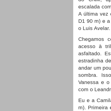
escalada com
A última vez 
D1 90 m) e a
o Luis Avelar
Chegamos c
acesso à tri
asfaltado. E
estradinha de
andar um pou
sombra. Iss
Vanessa e o 
com o Leandr
Eu e a Camil
m). Primeira 