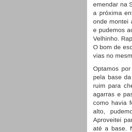
emendar na Sp
a próxima enf
onde montei 
e pudemos ac
Velhinho. Rap
O bom de esca
vias no mesm
Optamos por 
pela base da
ruim para ch
agarras e pa
como havia f
alto, pudem
Aproveitei pa
até a base. 