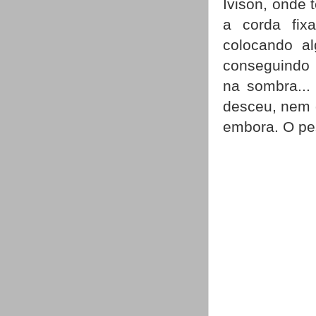
Ivison, onde 
a corda fix
colocando al
conseguindo f
na sombra...
desceu, nem q
embora. O pes