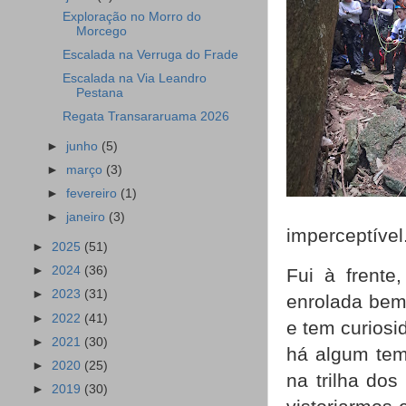
Exploração no Morro do
Morcego
Escalada na Verruga do Frade
Escalada na Via Leandro
Pestana
Regata Transararuama 2026
►
junho
(5)
►
março
(3)
►
fevereiro
(1)
►
janeiro
(3)
imperceptível
►
2025
(51)
►
2024
(36)
Fui à frente
►
2023
(31)
enrolada bem
►
2022
(41)
e tem curiosi
►
2021
(30)
há algum tem
►
2020
(25)
na trilha dos
►
2019
(30)