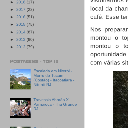
vistoriarmos 
►
2018
(17)
local da cham
►
2017
(22)
café. Esse te
►
2016
(51)
►
2015
(75)
Nos preparam
►
2014
(87)
montou o top
►
2013
(80)
montou o to
►
2012
(79)
oportunidade 
POSTAGENS - TOP 10
com várias s
Escalada em Niterói -
Morro do Tucum
(Costão) - Itacoatiara -
Niterói RJ
Travessia Abraão X
Parnaioca - Ilha Grande
RJ