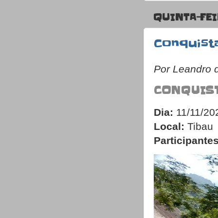
QUINTA-FEI
Conquist
Por Leandro 
CONQUIST
Dia:
11/11/20
Local:
Tibau
Participantes