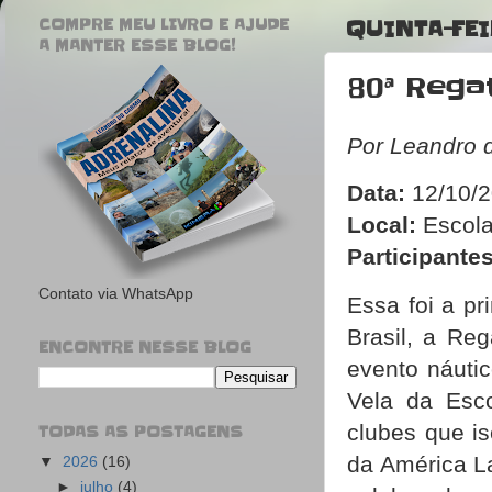
COMPRE MEU LIVRO E AJUDE
QUINTA-FEI
A MANTER ESSE BLOG!
80ª Rega
Por Leandro 
Data:
12/10/
Local:
Escola
Participantes
Contato via WhatsApp
Essa foi a pr
Brasil, a Re
ENCONTRE NESSE BLOG
evento náutic
Vela da Esc
clubes que i
TODAS AS POSTAGENS
da América La
▼
2026
(16)
►
julho
(4)