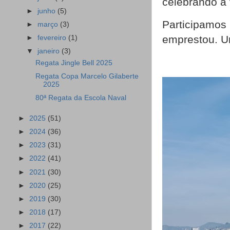
celebrando a 
►
junho
(5)
Participam
►
março
(3)
emprestou. Um
►
fevereiro
(1)
▼
janeiro
(3)
Regata Jingle Bell 2025
Regata Copa Marcelo Gilaberte
2025
80ª Regata da Escola Naval
►
2025
(51)
►
2024
(36)
►
2023
(31)
►
2022
(41)
►
2021
(30)
►
2020
(25)
►
2019
(30)
►
2018
(17)
►
2017
(22)