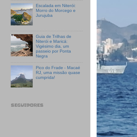
Escalada em Niterói:
Morro do Morcego e
Jurujuba
Guia de Trilhas de
Niterói e Maricá:
Vigésimo dia, um
passeio por Ponta
Negra
Pico do Frade - Macaé
RJ, uma missão quase
cumprida!
SEGUIDORES