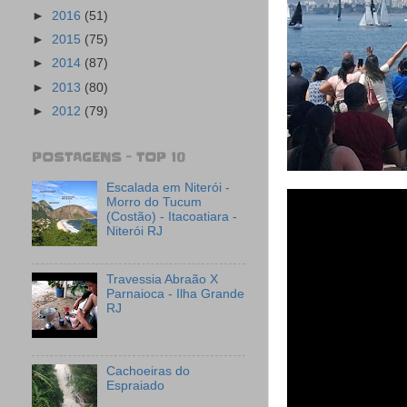
►
2016
(51)
►
2015
(75)
►
2014
(87)
►
2013
(80)
►
2012
(79)
POSTAGENS - TOP 10
Escalada em Niterói -
Morro do Tucum
(Costão) - Itacoatiara -
Niterói RJ
Travessia Abraão X
Parnaioca - Ilha Grande
RJ
Cachoeiras do
Espraiado