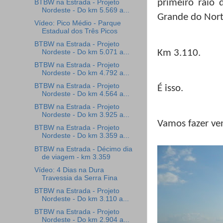
primeiro raio 
BTBW na Estrada - Projeto
Nordeste - Do km 5.569 a...
Grande do Nort
Vídeo: Pico Médio - Parque
Estadual dos Três Picos
BTBW na Estrada - Projeto
Km 3.110.
Nordeste - Do km 5.071 a...
BTBW na Estrada - Projeto
Nordeste - Do km 4.792 a...
BTBW na Estrada - Projeto
É isso.
Nordeste - Do km 4.564 a...
BTBW na Estrada - Projeto
Nordeste - Do km 3.925 a...
Vamos fazer ve
BTBW na Estrada - Projeto
Nordeste - Do km 3.359 a...
BTBW na Estrada - Décimo dia
de viagem - km 3.359
Vídeo: 4 Dias na Dura
Travessia da Serra Fina
BTBW na Estrada - Projeto
Nordeste - Do km 3.110 a...
BTBW na Estrada - Projeto
Nordeste - Do km 2.904 a...