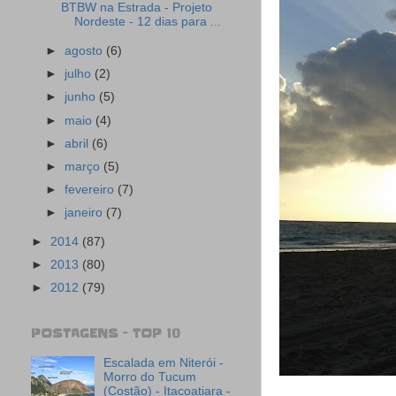
BTBW na Estrada - Projeto
Nordeste - 12 dias para ...
►
agosto
(6)
►
julho
(2)
►
junho
(5)
►
maio
(4)
►
abril
(6)
►
março
(5)
►
fevereiro
(7)
►
janeiro
(7)
►
2014
(87)
►
2013
(80)
►
2012
(79)
POSTAGENS - TOP 10
Escalada em Niterói -
Morro do Tucum
(Costão) - Itacoatiara -