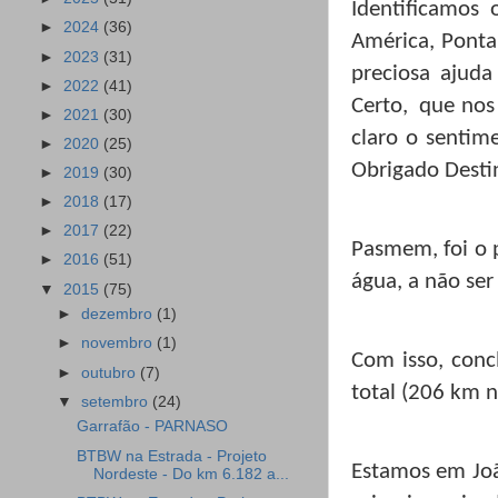
Identificamos 
►
2024
(36)
América, Ponta
►
2023
(31)
preciosa ajud
►
2022
(41)
Certo,
que nos
►
2021
(30)
claro o senti
►
2020
(25)
Obrigado Desti
►
2019
(30)
►
2018
(17)
►
2017
(22)
Pasmem, foi o 
►
2016
(51)
água, a não ser
▼
2015
(75)
►
dezembro
(1)
►
novembro
(1)
Com isso, con
►
outubro
(7)
total (206 km n
▼
setembro
(24)
Garrafão - PARNASO
BTBW na Estrada - Projeto
Estamos em Joã
Nordeste - Do km 6.182 a...