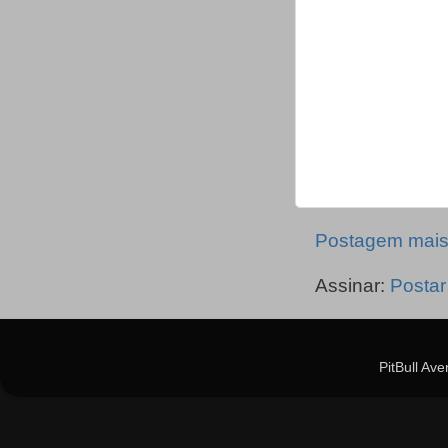
Postagem mais
Assinar:
Postar
PitBull Av