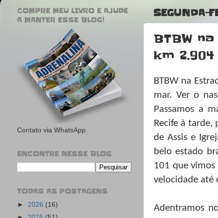
COMPRE MEU LIVRO E AJUDE
SEGUNDA-FE
A MANTER ESSE BLOG!
BTBW na 
km 2.904 
BTBW na Estrad
mar. Ver o nas
Passamos a man
Recife à tarde
Contato via WhatsApp
de Assis e Igr
belo estado br
ENCONTRE NESSE BLOG
101 que vimos 
velocidade até
TODAS AS POSTAGENS
►
2026
(16)
Adentramos no 
►
2025
(51)