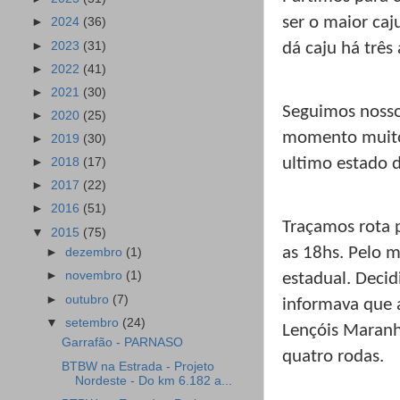
ser o maior ca
►
2024
(36)
►
2023
(31)
dá caju há três
►
2022
(41)
►
2021
(30)
Seguimos nosso
►
2020
(25)
momento muito 
►
2019
(30)
ultimo estado 
►
2018
(17)
►
2017
(22)
►
2016
(51)
Traçamos rota 
▼
2015
(75)
as 18hs. Pelo m
►
dezembro
(1)
►
novembro
(1)
estadual. Deci
►
outubro
(7)
informava que a
▼
setembro
(24)
Lençóis Maranhe
Garrafão - PARNASO
quatro rodas.
BTBW na Estrada - Projeto
Nordeste - Do km 6.182 a...