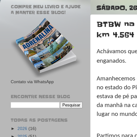
COMPRE MEU LIVRO E AJUDE
SÁBADO, 26
A MANTER ESSE BLOG!
BTBW na 
km 4.564 
Achávamos que 
enganados.
Amanhecemos em
Contato via WhatsApp
no estado do P
estava de pé pa
ENCONTRE NESSE BLOG
da manhã na ca
lugar no mundo.
TODAS AS POSTAGENS
►
2026
(16)
Partimos para 
►
2025
(51)