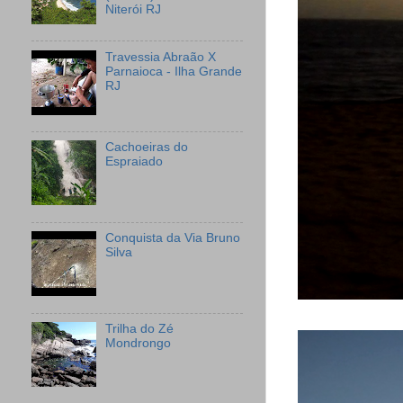
Niterói RJ
Travessia Abraão X
Parnaioca - Ilha Grande
RJ
Cachoeiras do
Espraiado
Conquista da Via Bruno
Silva
Trilha do Zé
Mondrongo