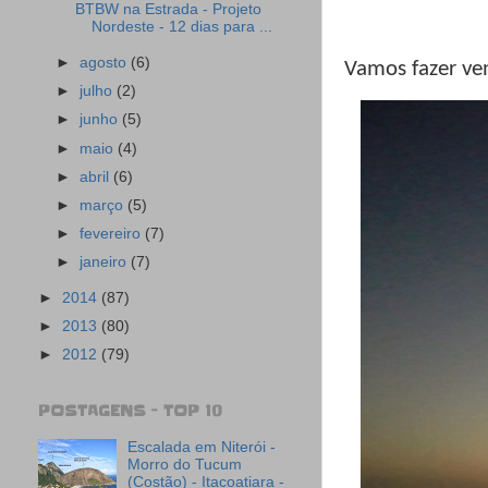
BTBW na Estrada - Projeto
Nordeste - 12 dias para ...
►
agosto
(6)
Vamos fazer ve
►
julho
(2)
►
junho
(5)
►
maio
(4)
►
abril
(6)
►
março
(5)
►
fevereiro
(7)
►
janeiro
(7)
►
2014
(87)
►
2013
(80)
►
2012
(79)
POSTAGENS - TOP 10
Escalada em Niterói -
Morro do Tucum
(Costão) - Itacoatiara -