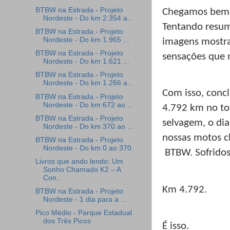
BTBW na Estrada - Projeto
Chegamos bem a
Nordeste - Do km 2.354 a...
Tentando resumi
BTBW na Estrada - Projeto
Nordeste - Do km 1.965 ...
imagens mostra
BTBW na Estrada - Projeto
sensações que 
Nordeste - Do km 1.621 ...
BTBW na Estrada - Projeto
Nordeste - Do km 1.266 a...
Com isso, conc
BTBW na Estrada - Projeto
Nordeste - Do km 672 ao ...
4.792 km no tot
BTBW na Estrada - Projeto
selvagem, o di
Nordeste - Do km 370 ao ...
nossas motos c
BTBW na Estrada - Projeto
Nordeste - Do km 0 ao 370.
BTBW. Sofridos
Livros que ando lendo: Um
Sonho Chamado K2 – A
Con...
Km 4.792.
BTBW na Estrada - Projeto
Nordeste - 1 dia para a ...
Pico Médio - Parque Estadual
dos Três Picos
É isso.