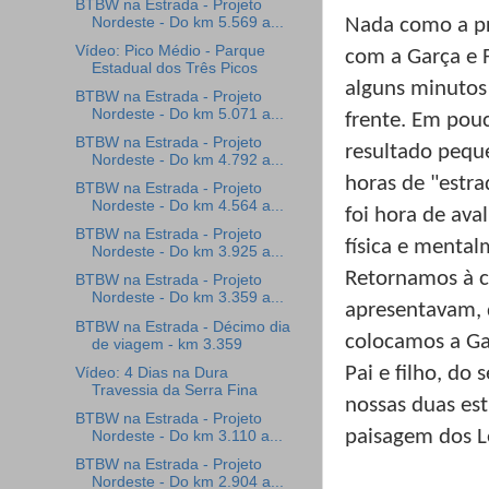
BTBW na Estrada - Projeto
Nordeste - Do km 5.569 a...
Nada como a pr
Vídeo: Pico Médio - Parque
com a Garça e 
Estadual dos Três Picos
alguns minutos
BTBW na Estrada - Projeto
Nordeste - Do km 5.071 a...
frente. Em pou
BTBW na Estrada - Projeto
resultado pequ
Nordeste - Do km 4.792 a...
horas de "estra
BTBW na Estrada - Projeto
Nordeste - Do km 4.564 a...
foi hora de ava
BTBW na Estrada - Projeto
física e mental
Nordeste - Do km 3.925 a...
Retornamos à c
BTBW na Estrada - Projeto
Nordeste - Do km 3.359 a...
apresentavam, 
BTBW na Estrada - Décimo dia
colocamos a Ga
de viagem - km 3.359
Pai e filho, do
Vídeo: 4 Dias na Dura
Travessia da Serra Fina
nossas duas es
BTBW na Estrada - Projeto
paisagem dos L
Nordeste - Do km 3.110 a...
BTBW na Estrada - Projeto
Nordeste - Do km 2.904 a...