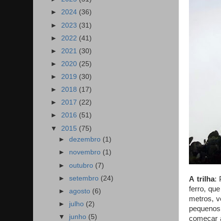
►
2024
(36)
►
2023
(31)
►
2022
(41)
►
2021
(30)
►
2020
(25)
►
2019
(30)
►
2018
(17)
►
2017
(22)
►
2016
(51)
▼
2015
(75)
►
dezembro
(1)
►
novembro
(1)
►
outubro
(7)
►
setembro
(24)
A trilha
:
ferro, qu
►
agosto
(6)
metros, 
►
julho
(2)
pequenos 
▼
junho
(5)
começar a