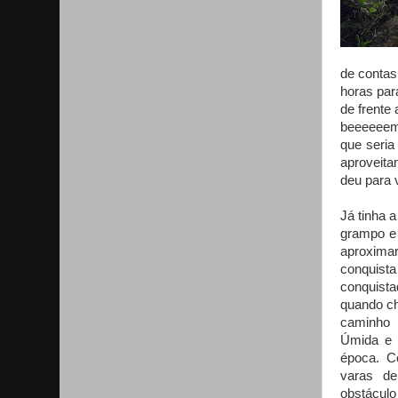
de contas
horas par
de frente 
beeeeeem 
que seria
aproveita
deu para 
Já tinha 
grampo e 
aproximar
conquist
conquist
quando ch
caminho
Úmida e c
época. C
varas d
obstáculo