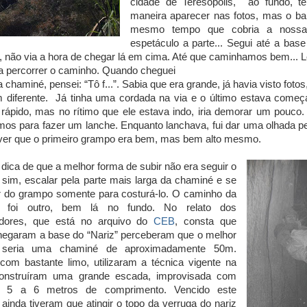
cidade de Teresópolis, ao fundo, te
maneira aparecer nas fotos, mas o bal
mesmo tempo que cobria a nossa
espetáculo a parte... Segui até a base
, não via a hora de chegar lá em cima. Até que caminhamos bem...
a percorrer o caminho. Quando cheguei
a chaminé, pensei: “Tô f...”. Sabia que era grande, já havia visto fotos
diferente. Já tinha uma cordada na via e o último estava começa
 rápido, mas no rítimo que ele estava indo, iria demorar um pouc
mos para fazer um lanche. Enquanto lanchava, fui dar uma olhada pel
ver que o primeiro grampo era bem, mas bem alto mesmo.
a dica de que a melhor forma de subir não era seguir o
sim, escalar pela parte mais larga da chaminé e se
 do grampo somente para costurá-lo. O caminho da
a foi outro, bem lá no fundo. No relato dos
adores, que está no arquivo do
CEB
, consta que
egaram a base do “Nariz” perceberam que o melhor
 seria uma chaminé de aproximadamente 50m.
om bastante limo, utilizaram a técnica vigente na
onstruíram uma grande escada, improvisada com
e 5 a 6 metros de comprimento. Vencido este
 ainda tiveram que atingir o topo da verruga do nariz