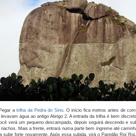
 Pegar a
trilha da Pedra do Sino
. O início fica metros antes de co
e levavam água ao antigo Abrigo 2. A entrada da trilha é bem discre
você verá um pequeno descampado, depois seguirá descendo e sub
riachos. Mais a frente, entrará numa parte bem íngreme até caminh
 subir forte novamente. Após essa subida, virá o Paredão Roi Roi,