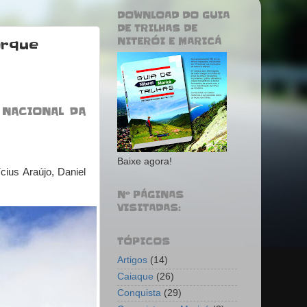
DOWNLOAD DO GUIA
DE TRILHAS DE
NITERÓI E MARICÁ
arque
 NACIONAL DA
Baixe agora!
cius Araújo, Daniel
Nº PÁGINAS
VISITADAS:
TÓPICOS
Artigos
(14)
Caiaque
(26)
Conquista
(29)