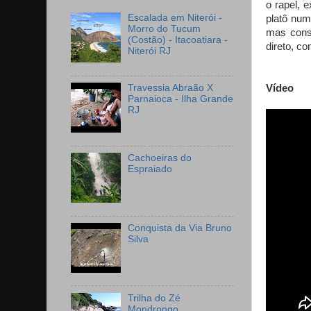
o rapel, 
Escalada em Niterói -
platô num
Morro do Tucum
mas consi
(Costão) - Itacoatiara -
direto, c
Niterói RJ
Travessia Abraão X
Vídeo
Parnaioca - Ilha Grande
RJ
Cachoeiras do
Espraiado
Conquista da Via Bruno
Silva
Trilha do Zé
Mondrongo