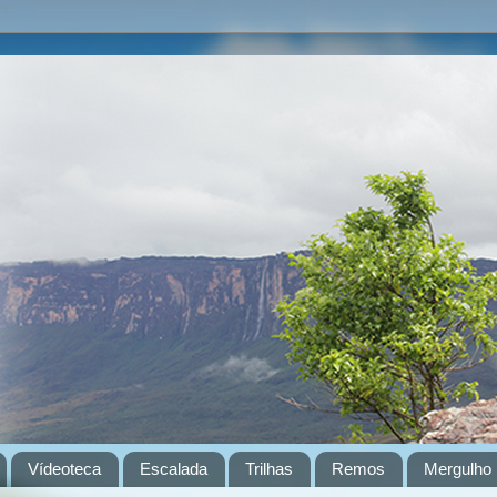
Vídeoteca
Escalada
Trilhas
Remos
Mergulho