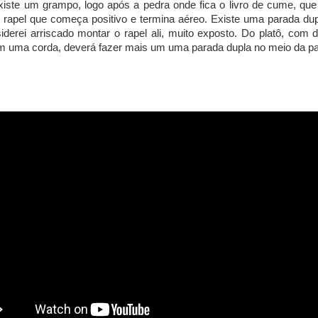
existe um grampo, logo após a pedra onde fica o livro de cume, qu
 rapel que começa positivo e termina aéreo. Existe uma parada du
derei arriscado montar o rapel ali, muito exposto. Do platô, com
om uma corda, deverá fazer mais um uma parada dupla no meio da p