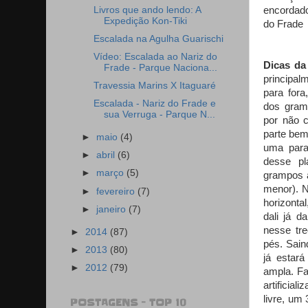
Livros que ando lendo: A
encordado
Expedição Kon-Tiki
do Frade
Escalada na Agulha Guarischi
Vídeo: Escalada ao Nariz do
Dicas da
Frade - Parque Naciona...
principal
Travessia Marins X Itaguaré
para fora
Escalada - Nariz do Frade e
dos gram
sua Verruga - Parque N...
por não 
parte bem 
►
maio
(4)
uma para
►
abril
(6)
desse pl
►
março
(5)
grampos a
menor). 
►
fevereiro
(7)
horizonta
►
janeiro
(7)
dali já d
nesse tr
►
2014
(87)
pés. Sain
►
2013
(80)
já estar
►
2012
(79)
ampla. Fa
artificia
livre, um
POSTAGENS - TOP 10