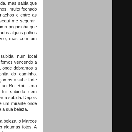
lada, mas sabia que
hos, muito fechado
iachos e entre as
onsegui me segurar.
 uma pegadinha que
cados alguns galhos
óbvio, mas com um
ubida, num local
, fomos vencendo a
, onde dobramos a
onita do caminho.
amos a subir forte
s ao Roi Roi. Uma
 fui subindo sem
ar a subida. Depois
até um mirante onde
a a sua beleza.
 a beleza, o Marcos
r algumas fotos. A