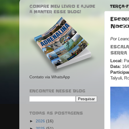
COMPRE MEU LIVRO E AJUDE
TERÇA-F
A MANTER ESSE BLOG!
Escal
Nacio
Por Lean
ESCALA
SERRA
Local:
Par
Data:
16/
Participa
Contato via WhatsApp
Talyuli, 
ENCONTRE NESSE BLOG
TODAS AS POSTAGENS
►
2026
(16)
►
2025
(51)