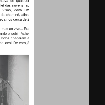
ntava de qualquer
let das nuvens, ao
 visão, dava um
 da chaminé, afinal
 Levamos cerca de 2
, mas ao vivo... Era
ndo a subir. Achei
o. Todos chegaram e
o local. De cara já