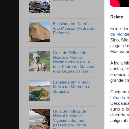
Relato
Escalada em Niterói -
Alto Mourão (Pedra do
Era o di
Elefante)
de Monta
Sino, São
alugar du
Mas vamos
Guia de Trilhas de
Niterói e Maricá:
Décimo oitavo dia, a
A ideia in
bela Pedra do Macaco
contas, e
e as Grutas do Spar
e depois 
grande c
Escalada em Niterói:
Morro do Morcego e
Jurujuba
Chegamos 
trilha do 
Descansa
curto e l
Guia de Trilhas de
discreta
Niterói e Maricá:
Vigésimo dia, um
antigo abr
passeio por Ponta