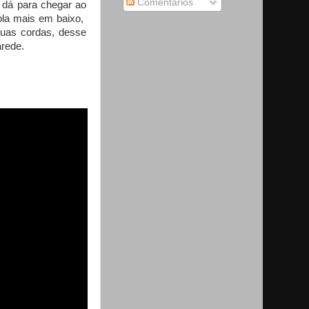
Comentários
e dá para chegar ao
pla mais em baixo,
 duas cordas, desse
arede.