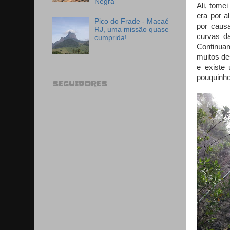
Negra
Ali, tome
era por a
Pico do Frade - Macaé
por caus
RJ, uma missão quase
curvas da
cumprida!
Continua
muitos de
e existe
pouquinho
SEGUIDORES