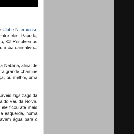
o
Clube Niteroiense
ntre eles: Papudo,
smo, 30! Resolvemos
um dia cansativo...
a Neblina, afinal de
ar a grande chaminé
nça, ou melhor, uma
sáveis zigs zags da
ra do Véu da Noiva.
ele ficou até mais
 a esquerda, numa
evavam água para o