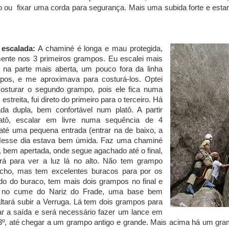
 ou fixar uma corda para segurança. Mais uma subida forte e esta
 escalada:
A chaminé é longa e mau protegida,
mente nos 3 primeiros grampos. Eu escalei mais
, na parte mais aberta, um pouco fora da linha
pos, e me aproximava para costurá-los. Optei
costurar o segundo grampo, pois ele fica numa
estreita, fui direto do primeiro para o terceiro. Há
da dupla, bem confortável num platô. A partir
atô, escalar em livre numa sequência de 4
té uma pequena entrada (entrar na de baixo, a
Nesse dia estava bem úmida. Faz uma chaminé
l, bem apertada, onde segue agachado até o final,
ará para ver a luz lá no alto. Não tem grampo
echo, mas tem excelentes buracos para por os
do do buraco, tem mais dois grampos no final e
á no cume do Nariz do Frade, uma base bem
ltará subir a Verruga. Lá tem dois grampos para
lizar a saída e será necessário fazer um lance em
 3º, até chegar a um grampo antigo e grande. Mais acima há um gr