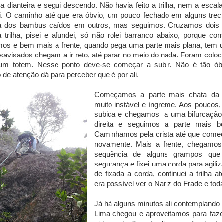
i a dianteira e segui descendo. Não havia feito a trilha, nem a esca
li. O caminho até que era óbvio, um pouco fechado em alguns trec
a dos bambus caídos em outros, mas seguimos. Cruzamos dois r
 trilha, pisei e afundei, só não rolei barranco abaixo, porque c
mos e bem mais a frente, quando pega uma parte mais plana, tem
savisados chegam a ir reto, até parar no meio do nada. Foram colo
 um totem. Nesse ponto deve-se começar a subir. Não é tão 
 de atenção dá para perceber que é por ali.
Começamos a parte mais chata da s
muito instável e íngreme. Aos poucos
subida e chegamos a uma bifurcação
direita e seguimos a parte mais b
Caminhamos pela crista até que começ
novamente. Mais a frente, chegamo
sequência de alguns grampos que
segurança e fixei uma corda para agiliz
de fixada a corda, continuei a trilha 
era possível ver o Nariz do Frade e tod
Já há alguns minutos ali contemplando
Lima chegou e aproveitamos para faze