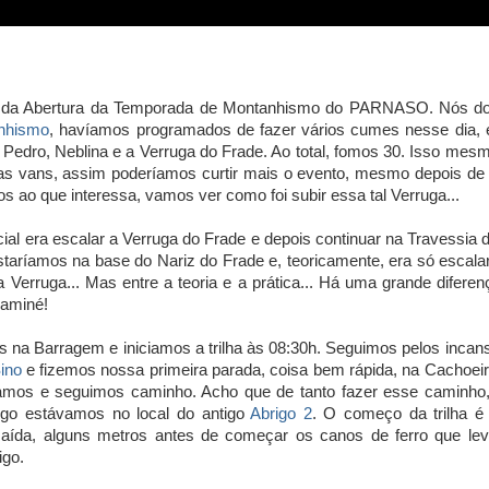
a da Abertura da Temporada de Montanhismo do PARNASO. Nós d
nhismo
, havíamos programados de fazer vários cumes nesse dia, e
 Pedro, Neblina e a Verruga do Frade. Ao total, fomos 30. Isso me
as vans, assim poderíamos curtir mais o evento, mesmo depois de 
 ao que interessa, vamos ver como foi subir essa tal Verruga...
icial era escalar a Verruga do Frade e depois continuar na Travessia d
staríamos na base do Nariz do Frade e, teoricamente, era só escal
a Verruga... Mas entre a teoria e a prática... Há uma grande difere
haminé!
na Barragem e iniciamos a trilha às 08:30h. Seguimos pelos incan
Sino
e fizemos nossa primeira parada, coisa bem rápida, na Cachoei
mos e seguimos caminho. Acho que de tanto fazer esse caminho, 
ogo estávamos no local do antigo
Abrigo 2
. O começo da trilha é
 saída, alguns metros antes de começar os canos de ferro que l
igo.