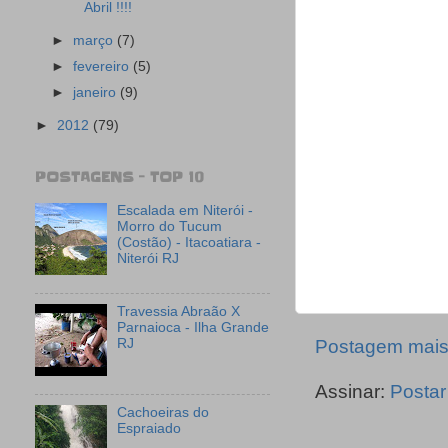
Abril !!!!
►
março
(7)
►
fevereiro
(5)
►
janeiro
(9)
►
2012
(79)
POSTAGENS - TOP 10
Escalada em Niterói -
Morro do Tucum
(Costão) - Itacoatiara -
Niterói RJ
Travessia Abraão X
Parnaioca - Ilha Grande
RJ
Postagem mais
Assinar:
Postar
Cachoeiras do
Espraiado