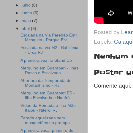
►
julho
(8)
►
junho
(6)
►
maio
(7)
▼
abril
(9)
Posted by
Lea
Escalada na Via Paredão Emil
Mesquita - Parque Est...
Labels:
Caiaqu
Escalada na via M2 - Babilônia
- Urca RJ
Nenhum 
A primeira vez no Stand Up
Mergulho em Guarapari - Ilhas
Postar 
Rasas e Escalvada
Abertura da Temporada de
Comente aqui.
Montanhismo - RJ
Mergulho em Guarapari ES -
Ilha Escalvada e Naufrá...
Vídeo da Remada à Ilha Mãe -
Itaipú - Niterói RJ
Parada equalizada sem
mosquetões no grampo
A primeira vaca, primeiro de