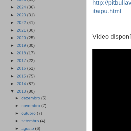
http://pitbul
►
2024
(36)
itaipu.html
►
2023
(31)
►
2022
(41)
►
2021
(30)
Vídeo dispon
►
2020
(25)
►
2019
(30)
►
2018
(17)
►
2017
(22)
►
2016
(51)
►
2015
(75)
►
2014
(87)
▼
2013
(80)
►
dezembro
(5)
►
novembro
(7)
►
outubro
(7)
►
setembro
(4)
►
agosto
(6)