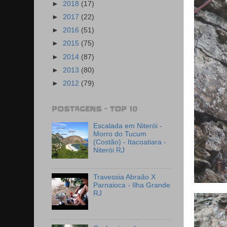
►
2018
(17)
►
2017
(22)
►
2016
(51)
►
2015
(75)
►
2014
(87)
►
2013
(80)
►
2012
(79)
POSTAGENS - TOP 10
Escalada em Niterói -
Morro do Tucum
(Costão) - Itacoatiara -
Niterói RJ
Travessia Abraão X
Parnaioca - Ilha Grande
RJ