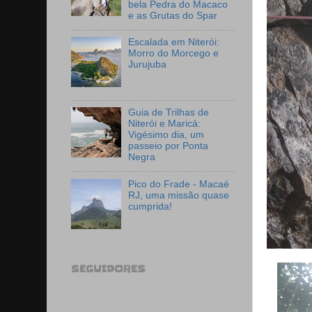
bela Pedra do Macaco
e as Grutas do Spar
Escalada em Niterói:
Morro do Morcego e
Jurujuba
Guia de Trilhas de
Niterói e Maricá:
Vigésimo dia, um
passeio por Ponta
Negra
Pico do Frade - Macaé
RJ, uma missão quase
cumprida!
SEGUIDORES