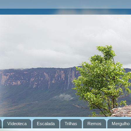
Vídeoteca
Escalada
Trilhas
Remos
Mergulho