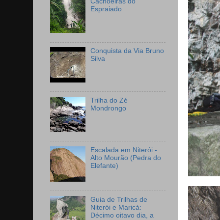
Cachoeiras do
Espraiado
Conquista da Via Bruno
Silva
Trilha do Zé
Mondrongo
Escalada em Niterói -
Alto Mourão (Pedra do
Elefante)
Guia de Trilhas de
Niterói e Maricá:
Décimo oitavo dia, a