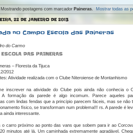
Mostrando postagens com marcador
Paineras
.
Mostrar todas as 
EIRA, 22 DE JANEIRO DE 2013
ada no Campo Escola das Paineras
dro do Carmo
 ESCOLA DAS PAINERAS
neras – Floresta da Tijuca
12/2012
ntes: Atividade realizada com o Clube Niteroiense de Montanhismo
me inscrever na atividade do Clube pois ainda não conhecia o
. A formação da parede é algo incomum. Parece aqueles pa
as com lindas fendas que a princípio parecem fáceis, mas se não 
ionamento físico, se transformam num problema!!! rs. A parede é le
a ainda interessante.
 o carro próximo ao ponto das vans que sobem para ir ao Corco
 20 minutos até lá. Um caminhada extremamente agradável. Cheg