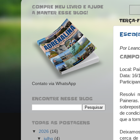
COMPRE MEU LIVRO E AJUDE
A MANTER ESSE BLOG!
TERÇA-F
Escal
Por Lean
CAMPO
Local: Pai
Data: 16/
Participa
Contato via WhatsApp
Resolvi 
ENCONTRE NESSE BLOG
Paineras
sobrepost
de condic
que a torn
TODAS AS POSTAGENS
▼
2026
(16)
Deixamos
cerca de
▼
julho
(4)