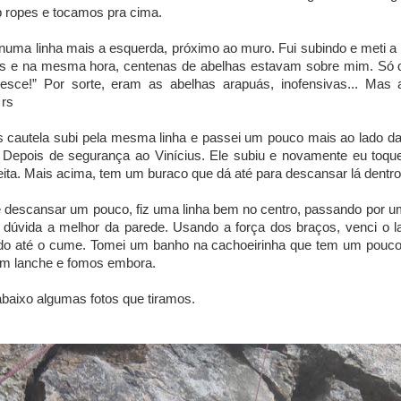
p ropes e tocamos pra cima.
uma linha mais a esquerda, próximo ao muro. Fui subindo e meti 
s e na mesma hora, centenas de abelhas estavam sobre mim. Só d
desce!” Por sorte, eram as abelhas arapuás, inofensivas... Mas
 rs
cautela subi pela mesma linha e passei um pouco mais ao lado da
Depois de segurança ao Vinícius. Ele subiu e novamente eu toque
eita. Mais acima, tem um buraco que dá até para descansar lá dentro
 descansar um pouco, fiz uma linha bem no centro, passando por u
 dúvida a melhor da parede. Usando a força dos braços, venci o l
do até o cume. Tomei um banho na cachoeirinha que tem um pouco
um lanche e fomos embora.
aixo algumas fotos que tiramos.