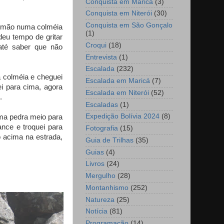
Conquista em Maricá
(3)
Conquista em Niterói
(30)
Conquista em São Gonçalo
a mão numa colméia
(1)
eu tempo de gritar
Croqui
(18)
 até saber que não
Entrevista
(1)
Escalada
(232)
 colméia e cheguei
Escalada em Maricá
(7)
i para cima, agora
Escalada em Niterói
(52)
.
Escaladas
(1)
Expedição Bolívia 2024
(8)
ma pedra meio para
ance e troquei para
Fotografia
(15)
 acima na estrada,
Guia de Trilhas
(35)
Guias
(4)
Livros
(24)
Mergulho
(28)
Montanhismo
(252)
Natureza
(25)
Notícia
(81)
Programação
(14)