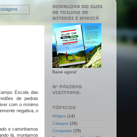
DOWNLOAD DO GUIA
postagens
DE TRILHAS DE
NITERÓI E MARICÁ
Baixe agora!
Nº PÁGINAS
 Campo Escola das
VISITADAS:
redões de pedras
tiver com o mínimo
TÓPICOS
vemente negativa, o
Artigos
(14)
Caiaque
(26)
vado e caminhamos
Conquista
(29)
ando lá, montamos