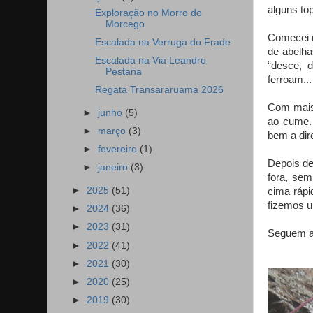
alguns to
Exploração no Morro do
Morcego
Comecei n
Escalada na Verruga do Frade
de abelha
Escalada na Via Leandro
“desce, 
Pestana
ferroam...
Regata Transararuama 2026
Com mais 
►
junho
(5)
ao cume. 
►
março
(3)
bem a dir
►
fevereiro
(1)
Depois de
►
janeiro
(3)
fora, sem
►
2025
(51)
cima rápi
fizemos 
►
2024
(36)
►
2023
(31)
Seguem ab
►
2022
(41)
►
2021
(30)
►
2020
(25)
►
2019
(30)