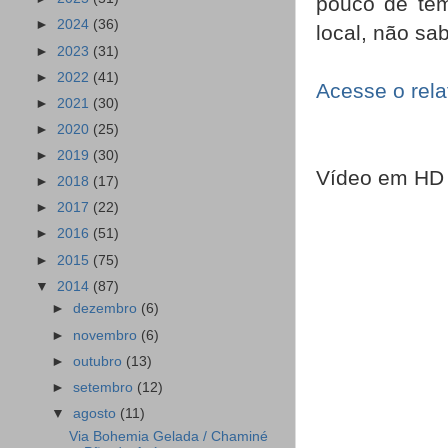
pouco de tem
►
2024
(36)
local, não sa
►
2023
(31)
►
2022
(41)
Acesse o rela
►
2021
(30)
►
2020
(25)
►
2019
(30)
Vídeo em HD
►
2018
(17)
►
2017
(22)
►
2016
(51)
►
2015
(75)
▼
2014
(87)
►
dezembro
(6)
►
novembro
(6)
►
outubro
(13)
►
setembro
(12)
▼
agosto
(11)
Via Bohemia Gelada / Chaminé