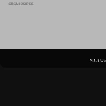
SEGUIDORES
PitBull Av