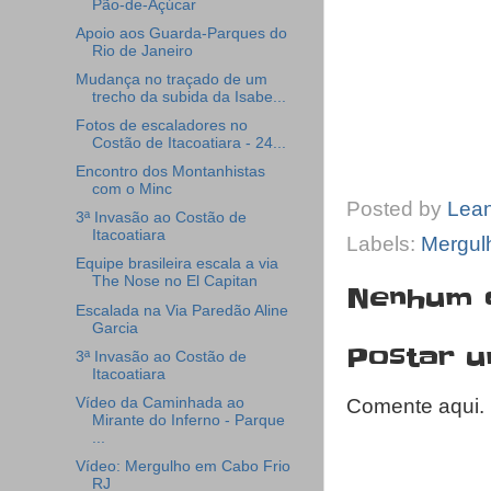
Pão-de-Açúcar
Apoio aos Guarda-Parques do
Rio de Janeiro
Mudança no traçado de um
trecho da subida da Isabe...
Fotos de escaladores no
Costão de Itacoatiara - 24...
Encontro dos Montanhistas
com o Minc
Posted by
Lea
3ª Invasão ao Costão de
Itacoatiara
Labels:
Mergul
Equipe brasileira escala a via
The Nose no El Capitan
Nenhum 
Escalada na Via Paredão Aline
Garcia
Postar 
3ª Invasão ao Costão de
Itacoatiara
Vídeo da Caminhada ao
Comente aqui.
Mirante do Inferno - Parque
...
Vídeo: Mergulho em Cabo Frio
RJ