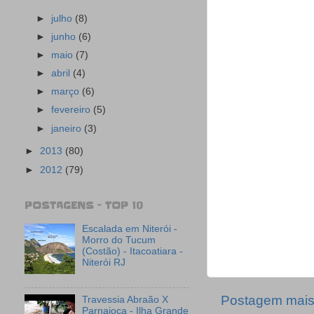
►
julho
(8)
►
junho
(6)
►
maio
(7)
►
abril
(4)
►
março
(6)
►
fevereiro
(5)
►
janeiro
(3)
►
2013
(80)
►
2012
(79)
POSTAGENS - TOP 10
Escalada em Niterói -
Morro do Tucum
(Costão) - Itacoatiara -
Niterói RJ
Postagem mais
Travessia Abraão X
Parnaioca - Ilha Grande