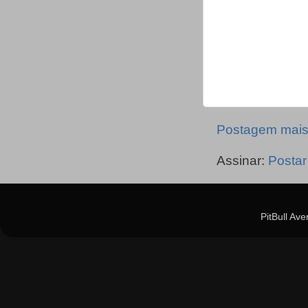
Postagem mais
Assinar:
Postar
PitBull Av