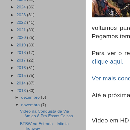
►
2024
(36)
►
2023
(31)
►
2022
(41)
voltamos par
►
2021
(30)
Pegamos tem
►
2020
(25)
►
2019
(30)
Para ver o re
►
2018
(17)
clique aqui.
►
2017
(22)
►
2016
(51)
►
2015
(75)
Ver mais con
►
2014
(87)
▼
2013
(80)
Até a próxima!
►
dezembro
(5)
▼
novembro
(7)
Vídeo da Conquista da Via
Amigo é Pra Essas Coisas
Vídeo em HD
BTBW na Estrada - Infinita
Highway