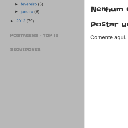
►
fevereiro
(5)
Nenhum 
►
janeiro
(9)
►
2012
(79)
Postar 
POSTAGENS - TOP 10
Comente aqui.
SEGUIDORES