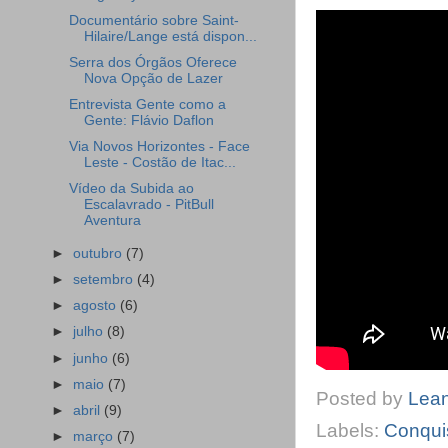
Documentário sobre Saint-
Hilaire/Lange está dispon...
Serra dos Órgãos Oferece
Nova Opção de Lazer
Entrevista Gente como a
Gente: Flávio Daflon
Via Novos Horizontes - Face
Leste - Costão de Itac...
Vídeo da Subida ao
Escalavrado - PitBull
Aventura
►
outubro
(7)
►
setembro
(4)
►
agosto
(6)
►
julho
(8)
►
junho
(6)
►
maio
(7)
Posted by
Lea
►
abril
(9)
Labels:
Conqui
►
março
(7)