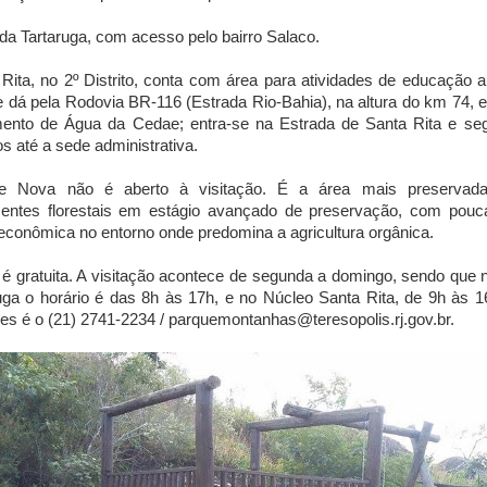
 da Tartaruga, com acesso pelo bairro Salaco.
 Rita, no 2º Distrito, conta com área para atividades de educação am
 dá pela Rodovia BR-116 (Estrada Rio-Bahia), na altura do km 74, 
mento de Água da Cedae; entra-se na Estrada de Santa Rita e se
s até a sede administrativa.
e Nova não é aberto à visitação. É a área mais preservad
entes florestais em estágio avançado de preservação, com pouc
 econômica no entorno onde predomina a agricultura orgânica.
 é gratuita. A visitação acontece de segunda a domingo, sendo que
uga o horário é das 8h às 17h, e no Núcleo Santa Rita, de 9h às 1
es é o (21) 2741-2234 / parquemontanhas@teresopolis.rj.gov.br.