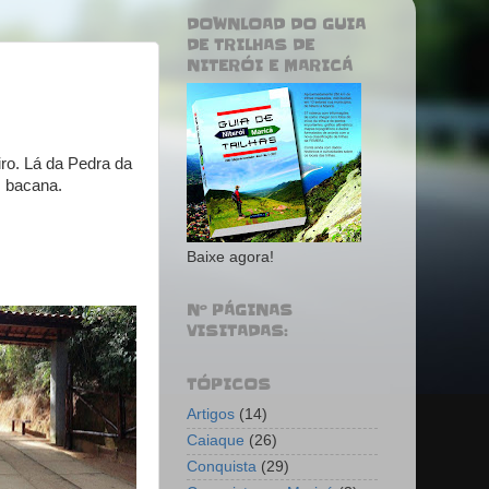
DOWNLOAD DO GUIA
DE TRILHAS DE
NITERÓI E MARICÁ
iro. Lá da Pedra da
m bacana.
Baixe agora!
Nº PÁGINAS
VISITADAS:
TÓPICOS
Artigos
(14)
Caiaque
(26)
Conquista
(29)