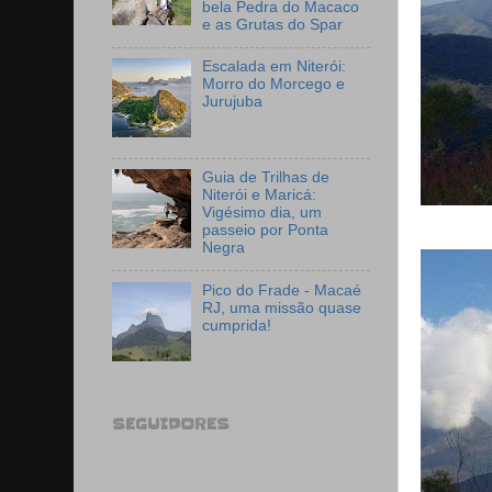
bela Pedra do Macaco
e as Grutas do Spar
Escalada em Niterói:
Morro do Morcego e
Jurujuba
Guia de Trilhas de
Niterói e Maricá:
Vigésimo dia, um
passeio por Ponta
Negra
Pico do Frade - Macaé
RJ, uma missão quase
cumprida!
SEGUIDORES