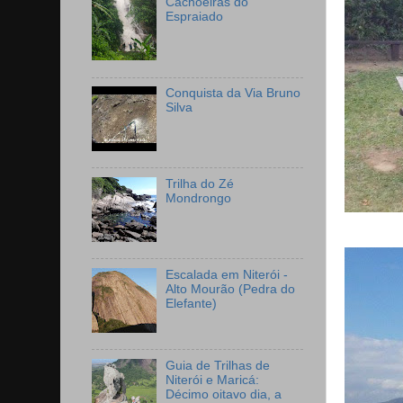
Cachoeiras do
Espraiado
Conquista da Via Bruno
Silva
Trilha do Zé
Mondrongo
Escalada em Niterói -
Alto Mourão (Pedra do
Elefante)
Guia de Trilhas de
Niterói e Maricá:
Décimo oitavo dia, a