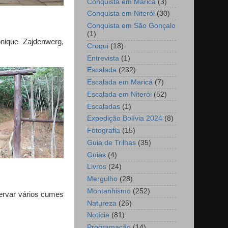
Conquista em Maricá
(3)
Conquista em Niterói
(30)
Conquista em São Gonçalo
(1)
nique Zajdenwerg,
Croqui
(18)
Entrevista
(1)
Escalada
(232)
Escalada em Maricá
(7)
Escalada em Niterói
(52)
Escaladas
(1)
Expedição Bolívia 2024
(8)
Fotografia
(15)
Guia de Trilhas
(35)
Guias
(4)
Livros
(24)
Mergulho
(28)
Montanhismo
(252)
ervar vários cumes
Natureza
(25)
Notícia
(81)
Programação
(14)