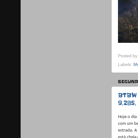
Posted b
Labels:
M
SEGUNDA
BTBW 
9.285.
Hoje o dia
com um bel
estrada. A
está cheia