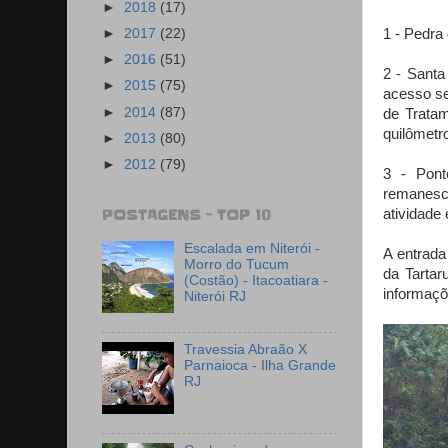
►
2018
(17)
1 - Pedra
►
2017
(22)
►
2016
(51)
2 - Santa
►
2015
(75)
acesso se
►
2014
(87)
de Trata
quilômetro
►
2013
(80)
►
2012
(79)
3 - Pont
remanesc
atividade
POSTAGENS - TOP 10
Escalada em Niterói -
A entrada
Morro do Tucum
da Tartar
(Costão) - Itacoatiara -
informaçõ
Niterói RJ
Travessia Abraão X
Parnaioca - Ilha Grande
RJ