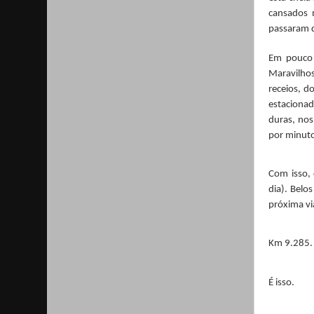
cansados
passaram 
Em pouco 
Maravilhos
receios, d
estaciona
duras, nos
por minuto
Com isso,
dia). Belo
próxima vi
Km 9.285.
É isso.