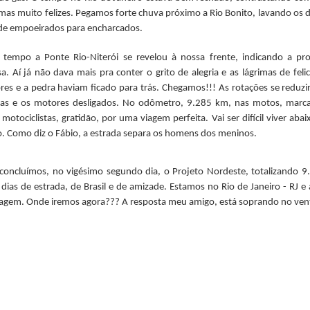
mas muito felizes. Pegamos forte chuva próximo a Rio Bonito, lavando os d
de empoeirados para encharcados.
tempo a Ponte Rio-Niterói se revelou à nossa frente, indicando a pr
a. Aí já não dava mais pra conter o grito de alegria e as lágrimas de felic
ores e a pedra haviam ficado para trás. Chegamos!!! As rotações se reduz
das e os motores desligados. No odômetro, 9.285 km, nas motos, marcas
 motociclistas, gratidão, por uma viagem perfeita. Vai ser difícil viver aba
. Como diz o Fábio, a estrada separa os homens dos meninos.
 concluímos, no vigésimo segundo dia, o Projeto Nordeste, totalizando
s dias de estrada, de Brasil e de amizade. Estamos no Rio de Janeiro - RJ e 
agem. Onde iremos agora??? A resposta meu amigo, está soprando no ven