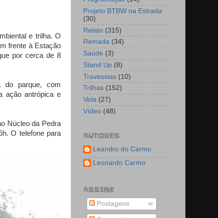
Projeto BTBW na Estrada
(30)
Relato
(315)
biental e trilha. O
Remada
(34)
em frente à Estação
Saúde
(3)
gue por cerca de 8
Stand Up
(8)
Travessias
(10)
a do parque, com
Trilhas
(152)
a ação antrópica e
Vela
(27)
Vídeo
(48)
 no Núcleo da Pedra
6h. O telefone para
AUTORES
Leandro do Carmo
Leonardo Carmo
ASSINE
Postagens