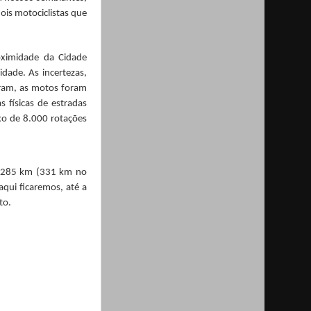
ois motociclistas que
oximidade da Cidade
idade. As incertezas,
iram, as motos foram
 físicas de estradas
ixo de 8.000 rotações
 9.285 km (331 km no
aqui ficaremos, até a
to.