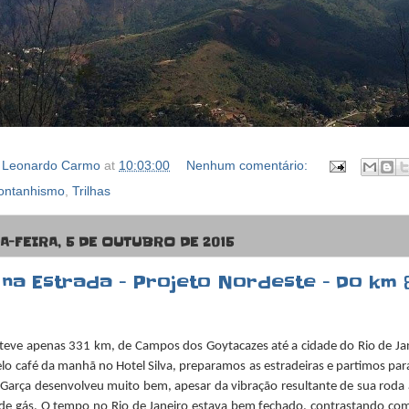
y
Leonardo Carmo
at
10:03:00
Nenhum comentário:
ontanhismo
,
Trilhas
-FEIRA, 5 DE OUTUBRO DE 2015
na Estrada - Projeto Nordeste - Do km 
 teve apenas 331 km, de Campos dos Goytacazes até a cidade do Rio de Jan
o café da manhã no Hotel Silva, preparamos as estradeiras e partimos par
 Garça desenvolveu muito bem, apesar da vibração resultante de sua roda 
 de gás. O tempo no Rio de Janeiro estava bem fechado, contrastando co