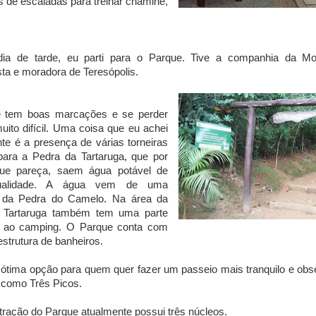
 de escaladas para treinar chaminé,
a de tarde, eu parti para o Parque. Tive a companhia da Mo
ta e moradora de Teresópolis.
 tem boas marcações e se perder
muito difícil. Uma coisa que eu achei
nte é a presença de várias torneiras
 para a Pedra da Tartaruga, que por
 que pareça, saem água potável de
ualidade. A água vem de uma
 da Pedra do Camelo. Na área da
 Tartaruga também tem uma parte
a ao camping. O Parque conta com
strutura de banheiros.
ótima opção para quem quer fazer um passeio mais tranquilo e obs
 como Três Picos.
tração do Parque atualmente possui três núcleos.