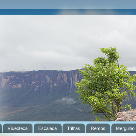
Vídeoteca
Escalada
Trilhas
Remos
Mergulho