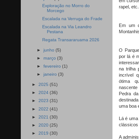
em cursos
Exploração no Morro do
rapel, etc.
Morcego
Escalada na Verruga do Frade
Em um di
Escalada na Via Leandro
Montanhis
Pestana
Regata Transararuama 2026
O Parque
►
junho
(5)
por lá é 
►
março
(3)
interessa
►
fevereiro
(1)
na trilha
►
janeiro
(3)
incrível
ótima q
►
2025
(51)
nascente
►
2024
(36)
Pedra da
destinad
►
2023
(31)
uma boa e
►
2022
(41)
►
2021
(30)
Lá é uma 
clássicos
►
2020
(25)
►
2019
(30)
A adminis