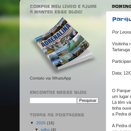
COMPRE MEU LIVRO E AJUDE
DOMINGO
A MANTER ESSE BLOG!
Parqu
Por Leon
Visitinha
Tartaruga
Participa
Data: 12/
Contato via WhatsApp
O Parque 
ENCONTRE NESSE BLOG
um lugar 
Lá têm vá
tinha ouv
a Pedra d
TODAS AS POSTAGENS
▼
2026
(16)
A Pedra d
▼
julho
(4)