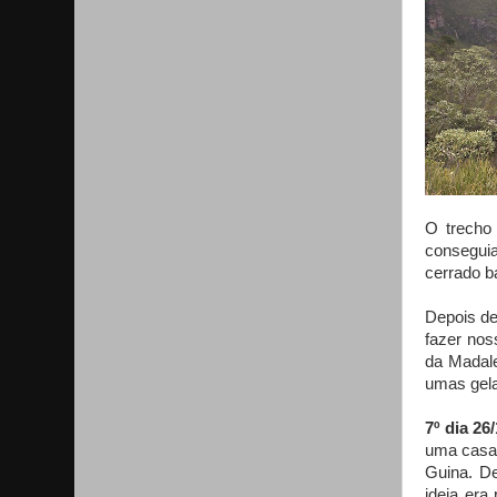
O trecho 
conseguia
cerrado b
Depois de
fazer nos
da Madal
umas gel
7º dia 26/
uma casa 
Guina. D
ideia era