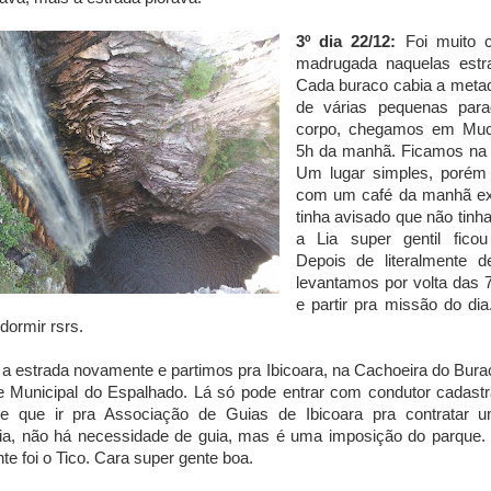
3º dia 22/12:
Foi muito ca
madrugada naquelas estr
Cada buraco cabia a metad
de várias pequenas para
corpo, chegamos em Muc
5h da manhã. Ficamos na 
Um lugar simples, porém 
com um café da manhã exc
tinha avisado que não tinha
a Lia super gentil fico
Depois de literalmente 
levantamos por volta das 
e partir pra missão do dia
 dormir rsrs.
 estrada novamente e partimos pra Ibicoara, na Cachoeira do Burac
 Municipal do Espalhado. Lá só pode entrar com condutor cadastr
ve que ir pra Associação de Guias de Ibicoara pra contratar
ia, não há necessidade de guia, mas é uma imposição do parque. 
te foi o Tico. Cara super gente boa.