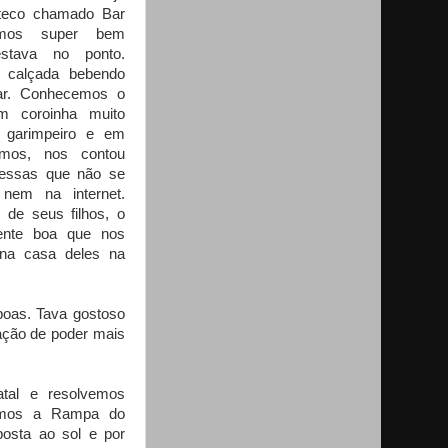
teco chamado Bar
omos super bem
estava no ponto.
a calçada bebendo
ar. Conhecemos o
m coroinha muito
o garimpeiro e em
emos, nos contou
 essas que não se
nem na internet.
e seus filhos, o
gente boa que nos
 na casa deles na
boas. Tava gostoso
fação de poder mais
tal e resolvemos
zemos a Rampa do
osta ao sol e por