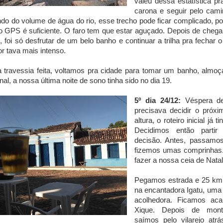
valeu dessa estatística p
carona e seguir pelo cami
o do volume de água do rio, esse trecho pode ficar complicado, p
 GPS é suficiente. O faro tem que estar aguçado. Depois de cheg
, foi só desfrutar de um belo banho e continuar a trilha pra fechar o
lor tava mais intenso.
 travessia feita, voltamos pra cidade para tomar um banho, almo
nal, a nossa última noite de sono tinha sido no dia 19.
5º dia 24/12:
Véspera de
precisava decidir o próxi
altura, o roteiro inicial já 
Decidimos então partir
decisão. Antes, passamo
fizemos umas comprinhas.
fazer a nossa ceia de Nata
Pegamos estrada e 25 km
na encantadora Igatu, uma 
acolhedora. Ficamos ac
Xique. Depois de mont
saímos pelo vilarejo atr