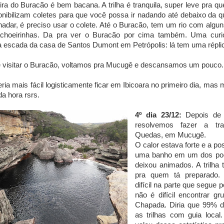
ra do Buracão é bem bacana. A trilha é tranquila, super leve pra q
onibilizam coletes para que você possa ir nadando até debaixo da
adar, é preciso usar o colete. Até o Buracão, tem um rio com alg
achoeirinhas. Da pra ver o Buracão por cima também. Uma curi
 escada da casa de Santos Dumont em Petrópolis: lá tem uma répli
 visitar o Buracão, voltamos pra Mucugê e descansamos um pouco
eria mais fácil logisticamente ficar em Ibicoara no primeiro dia, ma
a hora rsrs.
4º dia 23/12:
Depois de a
resolvemos fazer a tr
Quedas, em Mucugê.
O calor estava forte e a po
uma banho em um dos poço
deixou animados. A trilha
pra quem tá preparado.
difícil na parte que segue p
não é difícil encontrar gr
Chapada. Diria que 99% 
as trilhas com guia local