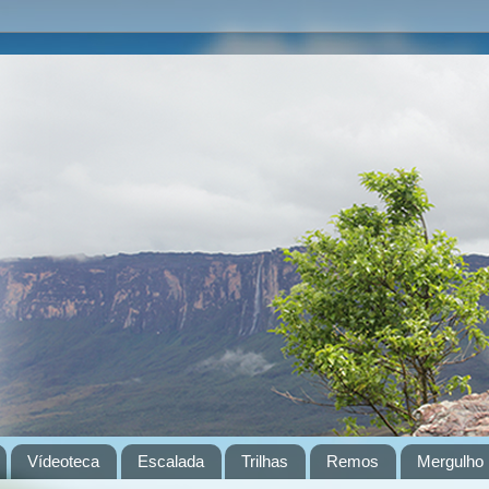
Vídeoteca
Escalada
Trilhas
Remos
Mergulho