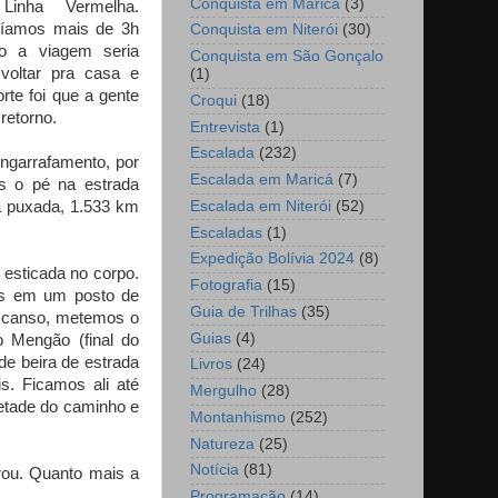
Conquista em Maricá
(3)
Linha Vermelha.
ríamos mais de 3h
Conquista em Niterói
(30)
o a viagem seria
Conquista em São Gonçalo
voltar pra casa e
(1)
sorte foi que a gente
Croqui
(18)
 retorno.
Entrevista
(1)
Escalada
(232)
ngarrafamento, por
Escalada em Maricá
(7)
s o pé na estrada
a puxada, 1.533 km
Escalada em Niterói
(52)
Escaladas
(1)
Expedição Bolívia 2024
(8)
esticada no corpo.
Fotografia
(15)
mos em um posto de
Guia de Trilhas
(35)
escanso, metemos o
Guias
(4)
 Mengão (final do
de beira de estrada
Livros
(24)
. Ficamos ali até
Mergulho
(28)
metade do caminho e
Montanhismo
(252)
Natureza
(25)
Notícia
(81)
rou. Quanto mais a
Programação
(14)