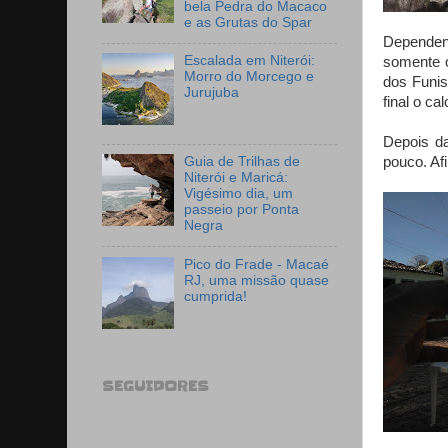
bela Pedra do Macaco
e as Grutas do Spar
Dependend
Escalada em Niterói:
somente o
Morro do Morcego e
dos Funis
Jurujuba
final o ca
Depois da
pouco. Afi
Guia de Trilhas de
Niterói e Maricá:
Vigésimo dia, um
passeio por Ponta
Negra
Pico do Frade - Macaé
RJ, uma missão quase
cumprida!
SEGUIDORES