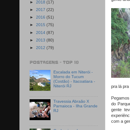
►
2018
(17)
►
2017
(22)
►
2016
(51)
►
2015
(75)
►
2014
(87)
►
2013
(80)
►
2012
(79)
POSTAGENS - TOP 10
Escalada em Niterói -
Morro do Tucum
(Costão) - Itacoatiara -
Niterói RJ
pra lá pra
Pegamos a
Travessia Abraão X
do Parque
Parnaioca - Ilha Grande
gente te
RJ
experiênc
com a gen