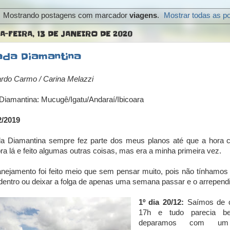
Mostrando postagens com marcador
viagens
.
Mostrar todas as p
-FEIRA, 13 DE JANEIRO DE 2020
da Diamantina
rdo Carmo / Carina Melazzi
iamantina: Mucugê/Igatu/Andaraí/Ibicoara
2/2019
a Diamantina sempre fez parte dos meus planos até que a hora c
pra lá e feito algumas outras coisas, mas era a minha primeira vez.
nejamento foi feito meio que sem pensar muito, pois não tínhamos
a dentro ou deixar a folga de apenas uma semana passar e o arrepend
1º dia 20/12:
Saímos de c
17h e tudo parecia 
deparamos com um e