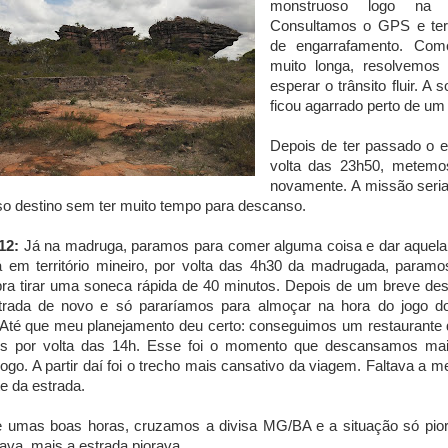
monstruoso logo na 
Consultamos o GPS e te
de engarrafamento. Com
muito longa, resolvemos 
esperar o trânsito fluir. A 
ficou agarrado perto de um
Depois de ter passado o e
volta das 23h50, metemo
novamente. A missão seri
so destino sem ter muito tempo para descanso.
12:
Já na madruga, paramos para comer alguma coisa e dar aquela 
á em território mineiro, por volta das 4h30 da madrugada, para
pra tirar uma soneca rápida de 40 minutos. Depois de um breve d
trada de novo e só pararíamos para almoçar na hora do jogo do
 Até que meu planejamento deu certo: conseguimos um restaurante 
s por volta das 14h. Esse foi o momento que descansamos mais
jogo. A partir daí foi o trecho mais cansativo da viagem. Faltava a 
te da estrada.
e umas boas horas, cruzamos a divisa MG/BA e a situação só pio
ava, mais a estrada piorava.