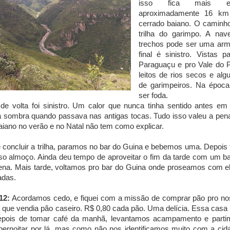
isso fica mais ex
aproximadamente 16 km
cerrado baiano. O caminho
trilha do garimpo. A na
trechos pode ser uma arma
final é sinistro. Vistas 
Paraguaçu e pro Vale do 
leitos de rios secos e al
de garimpeiros. Na época
ser foda.
de volta foi sinistro. Um calor que nunca tinha sentido antes em 
 sombra quando passava nas antigas tocas. Tudo isso valeu a pena
aiano no verão e no Natal não tem como explicar.
 concluir a trilha, paramos no bar do Guina e bebemos uma. Depoi
so almoço. Ainda deu tempo de aproveitar o fim da tarde com um b
ena. Mais tarde, voltamos pro bar do Guina onde proseamos com 
adas.
12:
Acordamos cedo, e fiquei com a missão de comprar pão pro nos
que vendia pão caseiro. R$ 0,80 cada pão. Uma delícia. Essa casa f
epois de tomar café da manhã, levantamos acampamento e partim
 pernoitar por lá, mas como não nos identificamos muito com a ci