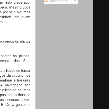
Comentários
uem está preparado.
 queda. Mesmo você
uns poços e algumas
osidade, pra quem
ca.
.
s mudamos os planos
lterar os planos,
avessia das Sete
ssibilidade de tomar
s da circuito nos
 também é tranquila
 A navegação fica
elo leito do rio, mas
upos nas trilhas da
das pessoas fazem
. Então a gente se