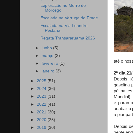
Exploração no Morro do
Morcego
Escalada na Verruga do Frade
Escalada na Via Leandro
Pestana
Regata Transararuama 2026
►
junho
(5)
►
março
(3)
até o nos
►
fevereiro
(1)
►
janeiro
(3)
2º dia 21/
Depois, j
►
2025
(51)
gasolina 
►
2024
(36)
pé na es
►
2023
(31)
Mundial).
e paramo
►
2022
(41)
acabar o 
►
2021
(30)
a pior par
►
2020
(25)
Depois d
►
2019
(30)
gente and