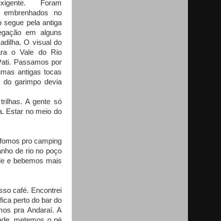
igente. Foram
 embrenhados no
 segue pela antiga
vegação em alguns
dilha. O visual do
para o Vale do Rio
Pati. Passamos por
gumas antigas tocas
 do garimpo devia
trilhas. A gente só
. Estar no meio do
s fomos pro camping
anho de rio no poço
ele e bebemos mais
so café. Encontrei
ica perto do bar do
os pra Andaraí. A
dade, metemos o pé