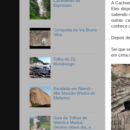
Cachoeiras do
A Cachoei
Espraiado
Eles disp
sabendo n
outras c
conhece a
Conquista da Via Bruno
Silva
Depois de
Sei que s
em cima d
Trilha do Zé
Mondrongo
Escalada em Niterói -
Alto Mourão (Pedra do
Elefante)
Guia de Trilhas de
Niterói e Maricá:
Décimo oitavo dia, a