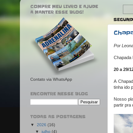
COMPRE MEU LIVRO E AJUDE
A MANTER ESSE BLOG!
SEGUNDA
Chapa
Por Leona
Chapada D
20 a 29/1
Contato via WhatsApp
A Chapad
tinha ido 
ENCONTRE NESSE BLOG
Nosso pla
partir pr
TODAS AS POSTAGENS
▼
2026
(16)
▼
julho
(4)