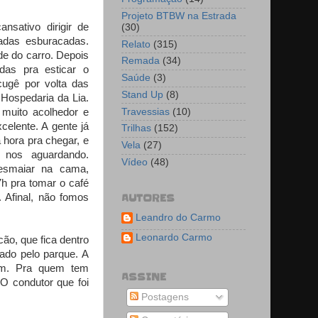
Projeto BTBW na Estrada
nsativo dirigir de
(30)
adas esburacadas.
Relato
(315)
e do carro. Depois
Remada
(34)
das pra esticar o
Saúde
(3)
ugê por volta das
Stand Up
(8)
Hospedaria da Lia.
Travessias
(10)
muito acolhedor e
elente. A gente já
Trilhas
(152)
 hora pra chegar, e
Vela
(27)
u nos aguardando.
Vídeo
(48)
desmaiar na cama,
7h pra tomar o café
. Afinal, não fomos
AUTORES
Leandro do Carmo
Leonardo Carmo
ão, que fica dentro
ado pelo parque. A
 um. Pra quem tem
ASSINE
O condutor que foi
Postagens