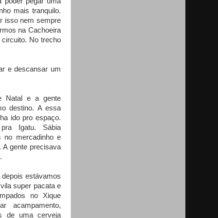
ra poder pegar uma
nho mais tranquilo.
or isso nem sempre
armos na Cachoeira
 circuito. No trecho
çar e descansar um
 Natal e a gente
mo destino. A essa
tinha ido pro espaço.
 pra Igatu. Sábia
s no mercadinho e
 A gente precisava
l.
 depois estávamos
vila super pacata e
ampados no Xique
ar acampamento,
ás de uma cerveja