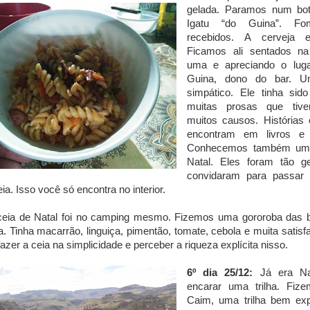
gelada. Paramos num bo
Igatu “do Guina”. F
recebidos. A cerveja 
Ficamos ali sentados n
uma e apreciando o lug
Guina, dono do bar. U
simpático. Ele tinha sid
muitas prosas que tiv
muitos causos. Histórias
encontram em livros e 
Conhecemos também um d
Natal. Eles foram tão 
convidaram para passar
ia. Isso você só encontra no interior.
ceia de Natal foi no camping mesmo. Fizemos uma gororoba das 
a. Tinha macarrão, linguiça, pimentão, tomate, cebola e muita satis
zer a ceia na simplicidade e perceber a riqueza explícita nisso.
6º dia 25/12:
Já era Na
encarar uma trilha. Fi
Caim, uma trilha bem exp