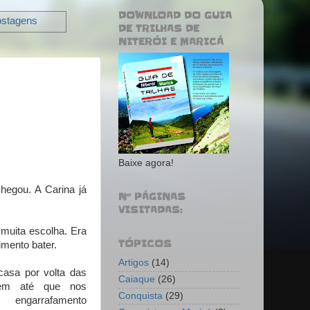
DOWNLOAD DO GUIA
ostagens
DE TRILHAS DE
NITERÓI E MARICÁ
Baixe agora!
hegou. A Carina já
Nº PÁGINAS
VISITADAS:
 muita escolha. Era
TÓPICOS
imento bater.
Artigos
(14)
asa por volta das
Caiaque
(26)
bem até que nos
Conquista
(29)
ngarrafamento