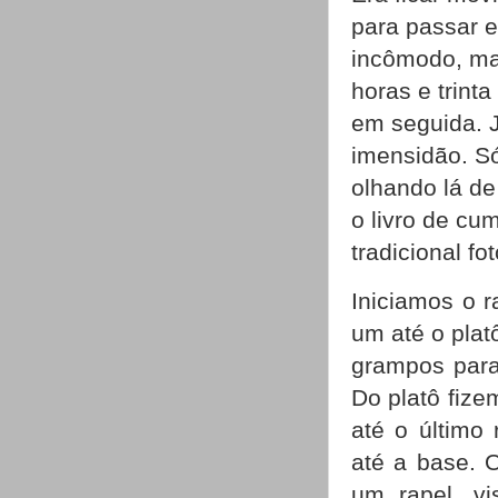
para passar e
incômodo, ma
horas e trint
em seguida. 
imensidão. S
olhando lá de
o livro de cu
tradicional f
Iniciamos o r
um até o pla
grampos para
Do platô fiz
até o último
até a base. O
um rapel, v