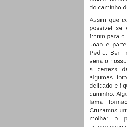
do caminho d
Assim que c
possível se 
frente para o
João e parte
Pedro. Bem m
seria o nosso
a certeza d
algumas fot
delicado e f
caminho. Alg
lama forma
Cruzamos um 
molhar o p
acampamento