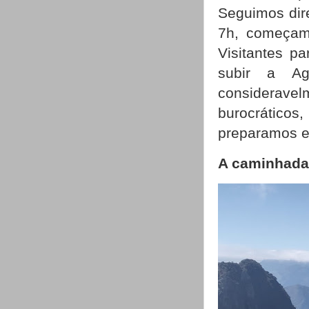
Seguimos dire
7h, começam
Visitantes p
subir a Ag
considerave
burocrático
preparamos 
A caminhada