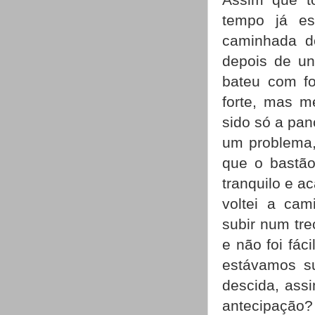
tempo já e
caminhada d
depois de un
bateu com fo
forte, mas m
sido só a pa
um problema,
que o bastão
tranquilo e a
voltei a cam
subir num tr
e não foi fác
estávamos su
descida, ass
antecipação