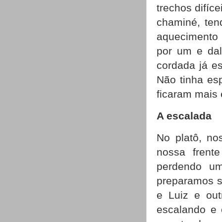
trechos difíc
chaminé, ten
aquecimento 
por um e dal
cordada já es
Não tinha es
ficaram mais
A escalada
No platô, n
nossa frent
perdendo um
preparamos s
e Luiz e ou
escalando e 