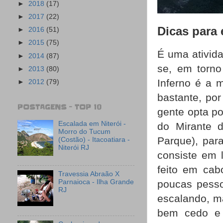
►
2018
(17)
►
2017
(22)
Dicas para
►
2016
(51)
►
2015
(75)
É uma ativid
►
2014
(87)
se, em torno
►
2013
(80)
Inferno é a m
►
2012
(79)
bastante, por
POSTAGENS - TOP 10
gente opta p
Escalada em Niterói -
do Mirante d
Morro do Tucum
Parque), par
(Costão) - Itacoatiara -
Niterói RJ
consiste em 
feito em cab
Travessia Abraão X
poucas pesso
Parnaioca - Ilha Grande
RJ
escalando, ma
bem cedo e 