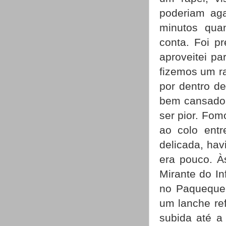
poderiam aga
minutos qua
conta. Foi p
aproveitei p
fizemos um ra
por dentro de
bem cansado 
ser pior. Fo
ao colo entr
delicada, hav
era pouco. À
Mirante do I
no Paquequer
um lanche ref
subida até a