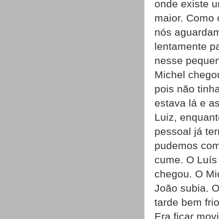
onde existe 
maior. Como o
nós aguardam
lentamente p
nesse pequen
Michel chego
pois não tinh
estava lá e a
Luiz, enquan
pessoal já te
pudemos come
cume. O Luís 
chegou. O Mi
João subia. O
tarde bem fri
Era ficar mov