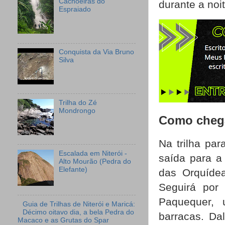
Cachoeiras do
durante a noi
Espraiado
Conquista da Via Bruno
Silva
Trilha do Zé
Mondrongo
Como cheg
Na trilha pa
Escalada em Niterói -
saída para a
Alto Mourão (Pedra do
Elefante)
das Orquídea
Seguirá por
Paquequer,
Guia de Trilhas de Niterói e Maricá:
Décimo oitavo dia, a bela Pedra do
barracas. Da
Macaco e as Grutas do Spar