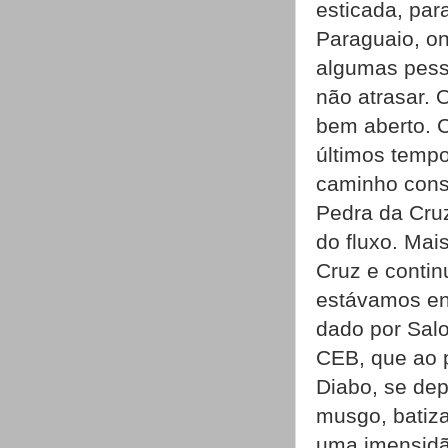
esticada, par
Paraguaio, o
algumas pess
não atrasar. 
bem aberto. 
últimos tempo
caminho consi
Pedra da Cruz
do fluxo. Mai
Cruz e conti
estávamos en
dado por Salo
CEB, que ao 
Diabo, se de
musgo, batiz
uma imensidão