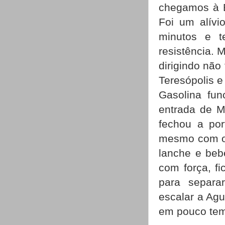
chegamos à B
Foi um alívi
minutos e t
resistência. 
dirigindo não
Teresópolis e
Gasolina fun
entrada de M
fechou a po
mesmo com os
lanche e beb
com força, f
para separa
escalar a Agu
em pouco te