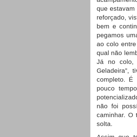
que estavam 
reforçado, v
bem e contin
pegamos uma 
ao colo entre
qual não lem
Já no colo,
Geladeira”, 
completo. É 
pouco tempo 
potencializa
não foi poss
caminhar. O 
solta.
Assim que t