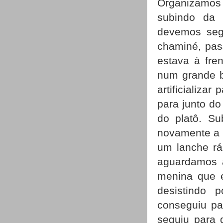
Organizamos 
subindo da 
devemos segu
chaminé, pas
estava à fre
num grande b
artificializa
para junto d
do platô. Su
novamente a c
um lanche ráp
aguardamos a
menina que e
desistindo 
conseguiu pa
seguiu para 