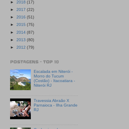
►
2018
(17)
►
2017
(22)
►
2016
(51)
►
2015
(75)
►
2014
(87)
►
2013
(80)
►
2012
(79)
POSTAGENS - TOP 10
Escalada em Niterói -
Morro do Tucum
(Costão) - Itacoatiara -
Niterói RJ
Travessia Abraão X
Parnaioca - Ilha Grande
RJ