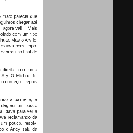
o mato parecia que
eguimos chegar até
 agora vai!!!” Mais
bolado com um tipo
nuar. Mas o Ary foi
á estava bem limpo.
ocorreu no final do
a direita, com uma
 Ary. O Michael foi
e do começo. Depois
ando a palmeira, a
m degrau, um pouco
li dava para ver a
tava reclamando da
 um pouco, resolvi
do o Arley saiu da