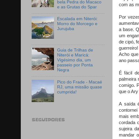
bela Pedra do Macaco
com as mã
e as Grutas do Spar
Por veze
Escalada em Niterói:
aumentava
Morro do Morcego e
Jurujuba
a base. Q
um engano
de cipó, 
guerreiro
Guia de Trilhas de
Acho que 
Niterói e Maricá:
Vigésimo dia, um
ano passa
passeio por Ponta
Negra
É fácil 
palmeira 
Pico do Frade - Macaé
comigo. P
RJ, uma missão quase
que o Ary
cumprida!
A saída 
contornei
mais emba
SEGUIDORES
cordada d
sujeira 
mandar o 