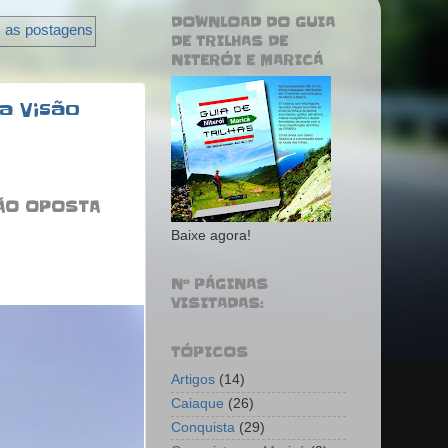
DOWNLOAD DO GUIA
s as postagens
DE TRILHAS DE
NITERÓI E MARICÁ
a Visão
SÃO OPOSTA
Baixe agora!
Nº PÁGINAS
VISITADAS:
TÓPICOS
Artigos
(14)
Caiaque
(26)
Conquista
(29)