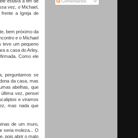
 ele estava a fim de
Comentários
ssa vez, o Michael,
rente a Igreja de
nte, bem próximo da
ncontro e o Michael
is teve um pequeno
ra a casa do Arley,
nfirmada. Como ele
sa, perguntamos se
 dona da casa, mas
 umas abelhas, que
última vez, pensei
caliptos e viramos
vez, mas nada que
ruínas de um muro,
e seria moleza... O
, pois abrir o mato