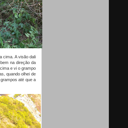
 cima. A visão dali
, bem na direção da
 cima e vi o grampo
as, quando olhei de
s grampos até que a