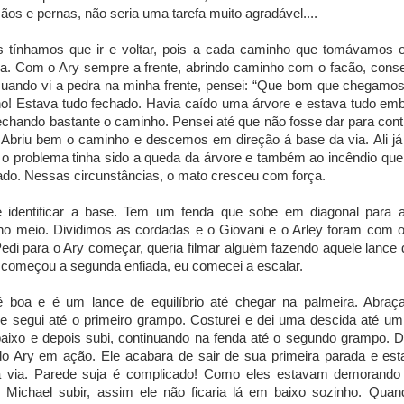
os e pernas, não seria uma tarefa muito agradável....
s tínhamos que ir e voltar, pois a cada caminho que tomávamos 
. Com o Ary sempre a frente, abrindo caminho com o facão, cons
uando vi a pedra na minha frente, pensei: “Que bom que chegamos,
! Estava tudo fechado. Havia caído uma árvore e estava tudo em
fechando bastante o caminho. Pensei até que não fosse dar para conti
! Abriu bem o caminho e descemos em direção á base da via. Ali j
o problema tinha sido a queda da árvore e também ao incêndio que 
do. Nessas circunstâncias, o mato cresceu com força.
de identificar a base. Tem um fenda que sobe em diagonal para 
no meio. Dividimos as cordadas e o Giovani e o Arley foram com o
edi para o Ary começar, queria filmar alguém fazendo aquele lanc
 começou a segunda enfiada, eu comecei a escalar.
é boa e é um lance de equilíbrio até chegar na palmeira. Abraç
 e segui até o primeiro grampo. Costurei e dei uma descida até u
ixo e depois subi, continuando na fenda até o segundo grampo. Da
o Ary em ação. Ele acabara de sair de sua primeira parada e es
da via. Parede suja é complicado! Como eles estavam demorando
Michael subir, assim ele não ficaria lá em baixo sozinho. Quan