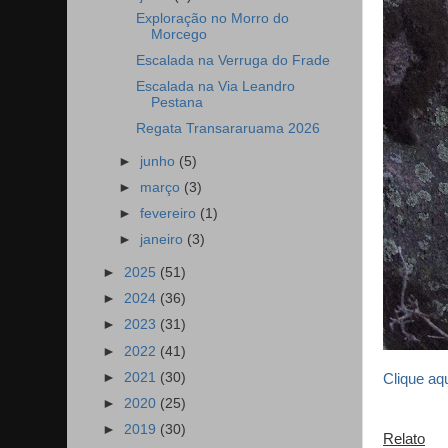
Exploração no Morro do
Morcego
Escalada na Verruga do Frade
Escalada na Via Leandro
Pestana
Regata Transararuama 2026
►
junho
(5)
►
março
(3)
►
fevereiro
(1)
►
janeiro
(3)
►
2025
(51)
►
2024
(36)
►
2023
(31)
►
2022
(41)
►
2021
(30)
Clique aq
►
2020
(25)
►
2019
(30)
Relato