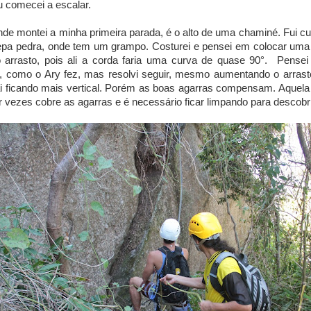
u comecei a escalar.
nde montei a minha primeira parada, é o alto de uma chaminé. Fui
epa pedra, onde tem um grampo. Costurei e pensei em colocar uma 
o arrasto, pois ali a corda faria uma curva de quase 90°. Pense
i, como o Ary fez, mas resolvi seguir, mesmo aumentando o arrast
i ficando mais vertical. Porém as boas agarras compensam. Aquel
or vezes cobre as agarras e é necessário ficar limpando para descobri