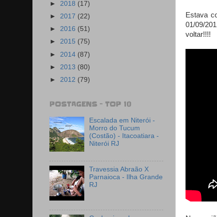
►
2018
(17)
Estava co
►
2017
(22)
01/09/201
►
2016
(51)
voltar!!!!
►
2015
(75)
►
2014
(87)
►
2013
(80)
►
2012
(79)
POSTAGENS - TOP 10
Escalada em Niterói -
Morro do Tucum
(Costão) - Itacoatiara -
Niterói RJ
Travessia Abraão X
Parnaioca - Ilha Grande
RJ