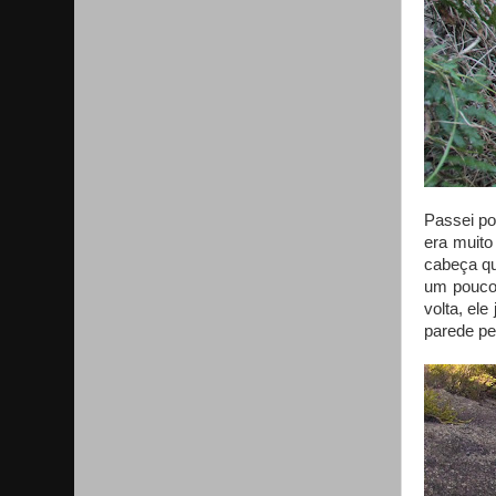
Passei po
era muito
cabeça qu
um pouco 
volta, el
parede pe