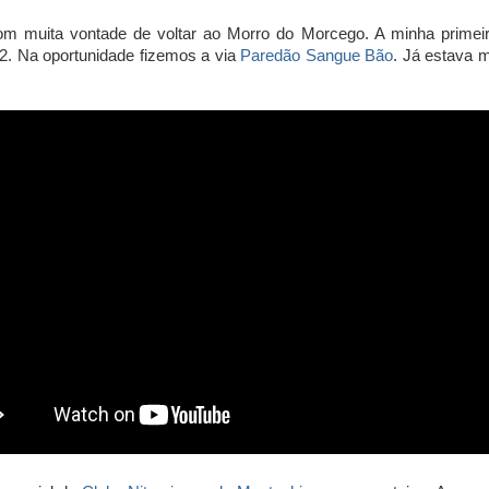
m muita vontade de voltar ao Morro do Morcego. A minha primeira
2. Na oportunidade fizemos a via
Paredão Sangue Bão
. Já estava 