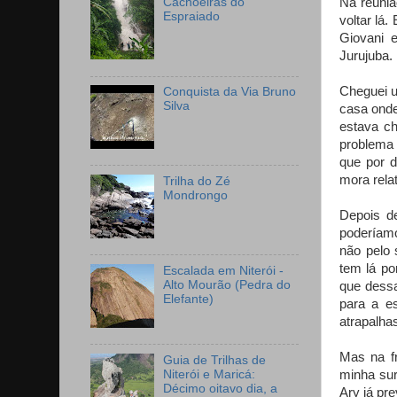
Cachoeiras do
Na reuniã
Espraiado
voltar lá
Giovani 
Jurujuba.
Cheguei u
Conquista da Via Bruno
Silva
casa onde
estava c
problema 
que por 
mora rela
Trilha do Zé
Mondrongo
Depois d
poderíamo
não pelo 
tem lá po
Escalada em Niterói -
Alto Mourão (Pedra do
que dessa
Elefante)
para a e
atrapalha
Mas na f
Guia de Trilhas de
Niterói e Maricá:
minha sur
Décimo oitavo dia, a
Ary já pr