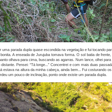
r uma parada dupla quase escondida na vegetação e fui tocando para
 bonita. A enseada de Jurujuba tomava forma. O sol batia de frente
anto olhava para cima, buscando as agarras. Num lance, olhei para
distante. Pensei: “Tá longe...” Concentrei e com mais duas passad
e já estava na altura da minha cabeça, ainda bem... Fui costurando o
rdeu um pouco de inclinação, ponto onde existe um parada dupla.