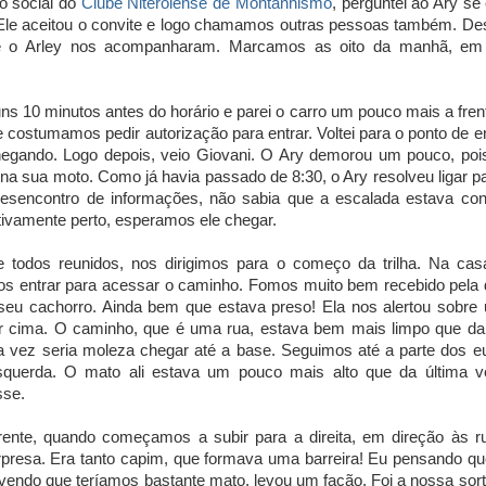
o social do
Clube Niteroiense de Montanhismo
, perguntei ao Ary se
. Ele aceitou o convite e logo chamamos outras pessoas também. De
e o Arley nos acompanharam. Marcamos as oito da manhã, em f
ns 10 minutos antes do horário e parei o carro um pouco mais a fre
 costumamos pedir autorização para entrar. Voltei para o ponto de e
hegando. Logo depois, veio Giovani. O Ary demorou um pouco, po
na sua moto. Como já havia passado de 8:30, o Ary resolveu ligar pa
desencontro de informações, não sabia que a escalada estava co
tivamente perto, esperamos ele chegar.
e todos reunidos, nos dirigimos para o começo da trilha. Na ca
s entrar para acessar o caminho. Fomos muito bem recebido pela
seu cachorro. Ainda bem que estava preso! Ela nos alertou sobre
r cima. O caminho, que é uma rua, estava bem mais limpo que da 
 vez seria moleza chegar até a base. Seguimos até a parte dos eu
squerda. O mato ali estava um pouco mais alto que da última 
sse.
rente, quando começamos a subir para a direita, em direção às 
presa. Era tanto capim, que formava uma barreira! Eu pensando qu
evendo que teríamos bastante mato, levou um facão. Foi a nossa sorte