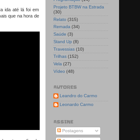
Projeto BTBW na Estrada
 ida até lá foi em
(30)
mais que na hora de
Relato
(315)
Remada
(34)
Saúde
(3)
Stand Up
(8)
Travessias
(10)
Trilhas
(152)
Vela
(27)
Vídeo
(48)
AUTORES
Leandro do Carmo
Leonardo Carmo
ASSINE
Postagens