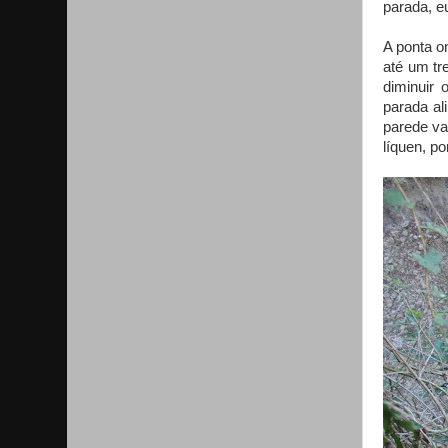
parada, e
A ponta o
até um tr
diminuir 
parada al
parede va
líquen, p