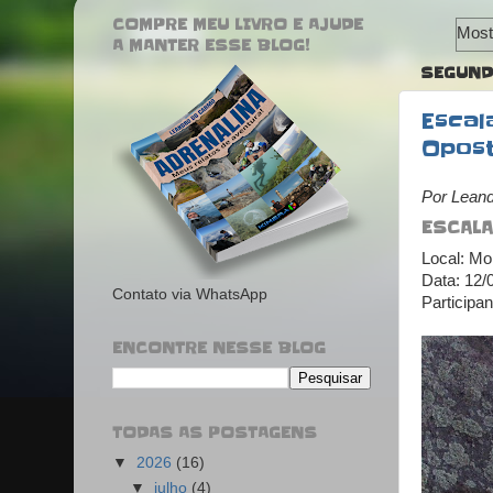
COMPRE MEU LIVRO E AJUDE
Most
A MANTER ESSE BLOG!
SEGUNDA
Escal
Opos
Por Lean
ESCALA
Local: Mo
Data: 12/
Contato via WhatsApp
Participa
ENCONTRE NESSE BLOG
TODAS AS POSTAGENS
▼
2026
(16)
▼
julho
(4)