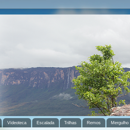
Vídeoteca
Escalada
Trilhas
Remos
Mergulho