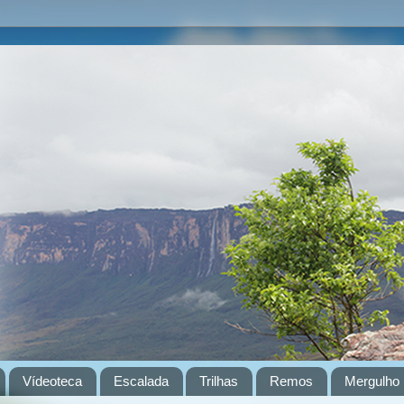
Vídeoteca
Escalada
Trilhas
Remos
Mergulho