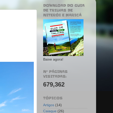
DOWNLOAD DO GUIA
DE TRILHAS DE
NITERÓI E MARICÁ
Baixe agora!
Nº PÁGINAS
VISITADAS:
679,362
TÓPICOS
Artigos
(14)
Caiaque
(26)