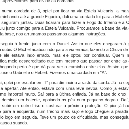
 Aproveitamos para dividir as cordadas.
 numa cordada de 3, optei por ficar na via Estela Vulcanis, a mai
inhando até a grande Figueira, dali uma cordada foi para a Mabele
 seguiram juntas. Duas ficaram para fazer a Fogo do Inferno e a 
uiu junto comigo para a Estela Vulcanis. Procuramos a base da via
Na base, nos arrumamos passamos algumas instruções.
seguiu à frente, junto com o Daniel. Assim que eles chegaram à p
 subir. O Michel acabou indo para a via errada, fazendo a Chuva de
ue ele estava indo errado, mas ele optou por continuar. Quem 
 fica meio desacreditado que tem mesmo que passar por entre as 
egando perto é que dá para ver o caminho entre elas. Assim que 
rouxe o Gabriel e o Hebert. Fizemos uma cordada em “A”.
aí, optei por escalar em ”I” para diminuir o arrasto da corda. Já na s
a apertar. Até então, estava com uma leve névoa. Como já está
o me importei muito. Saí para a última enfiada. Já na base do crux, 
 dominei um batente, apoiando os pés num pequeno degrau. Daí,
é subir em outro friso e costurar a próxima proteção. O pior já h
e para a esquerda, num trecho mais sujo e logo cheguei à parad
io logo em seguida. Teve um pouco de dificuldade, mas conseguiu
assou suando.