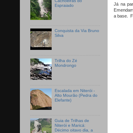
Cachoeiras do
Já na par
Espraiado
Emendamos
a base.
F
Conquista da Via Bruno
Silva
Trilha do Zé
Mondrongo
Escalada em Niterói -
Alto Mourão (Pedra do
Elefante)
Guia de Trilhas de
Niterói e Maricá:
Décimo oitavo dia, a