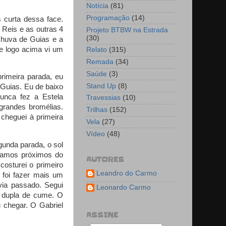
Notícia
(81)
Programação
(14)
s curta dessa face.
 Reis e as outras 4
Projeto BTBW na Estrada
(30)
Chuva de Guias e a
 e logo acima vi um
Relato
(315)
Remada
(34)
Saúde
(3)
rimeira parada, eu
Stand Up
(8)
 Guias. Eu de baixo
nunca
fez a Estela
Travessias
(10)
grandes bromélias.
Trilhas
(152)
cheguei à primeira
Vela
(27)
Vídeo
(48)
egunda parada, o sol
vamos próximos do
AUTORES
costurei o primeiro
Leandro do Carmo
 foi fazer mais um
avia passado. Segui
Leonardo Carmo
a dupla de cume. O
 chegar. O Gabriel
ASSINE