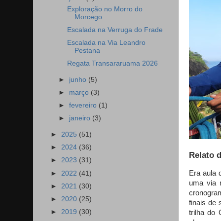
Exploração no Morro do
Morcego
Escalada na Verruga do Frade
Escalada na Via Leandro
Pestana
Regata Transararuama 2026
►
junho
(5)
►
março
(3)
►
fevereiro
(1)
►
janeiro
(3)
►
2025
(51)
►
2024
(36)
Relato d
►
2023
(31)
Era aula 
►
2022
(41)
uma via 
►
2021
(30)
cronogram
►
2020
(25)
finais de
►
2019
(30)
trilha do