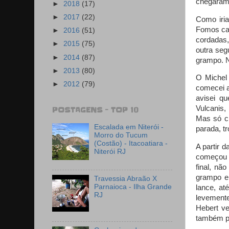
chegaram.
►
2018
(17)
►
2017
(22)
Como iria
Fomos cam
►
2016
(51)
cordadas,
►
2015
(75)
outra seg
►
2014
(87)
grampo. 
►
2013
(80)
O Michel 
►
2012
(79)
comecei a
avisei q
Vulcanis,
POSTAGENS - TOP 10
Mas só ch
Escalada em Niterói -
parada, t
Morro do Tucum
(Costão) - Itacoatiara -
A partir d
Niterói RJ
começou 
final, nã
grampo e
Travessia Abraão X
Parnaioca - Ilha Grande
lance, at
RJ
levement
Hebert ve
também p