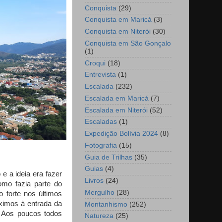
Conquista
(29)
Conquista em Maricá
(3)
Conquista em Niterói
(30)
Conquista em São Gonçalo
(1)
Croqui
(18)
Entrevista
(1)
Escalada
(232)
Escalada em Maricá
(7)
Escalada em Niterói
(52)
Escaladas
(1)
Expedição Bolívia 2024
(8)
Fotografia
(15)
Guia de Trilhas
(35)
Guias
(4)
e a ideia era fazer
Livros
(24)
omo fazia parte do
Mergulho
(28)
 forte nos últimos
ximos à entrada da
Montanhismo
(252)
o. Aos poucos todos
Natureza
(25)