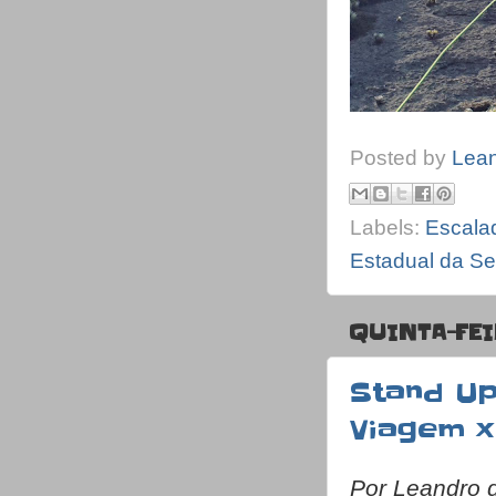
Posted by
Lea
Labels:
Escala
Estadual da Ser
QUINTA-FEI
Stand Up
Viagem x
Por Leandro 