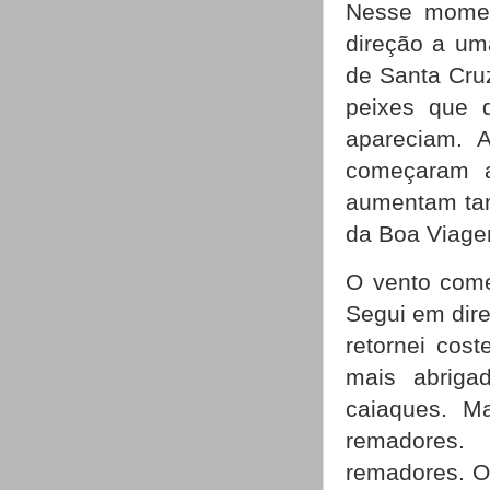
Nesse momen
direção a um
de Santa Cru
peixes que 
apareciam. 
começaram a
aumentam tam
da Boa Viage
O vento come
Segui em dir
retornei cos
mais abrig
caiaques. M
remadores.
remadores. O 