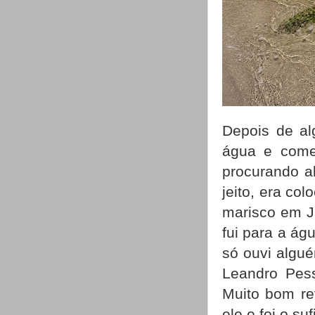
Depois de al
água e come
procurando a
jeito, era co
marisco em Ju
fui para a ág
só ouvi algu
Leandro Pess
Muito bom re
ele e foi o su