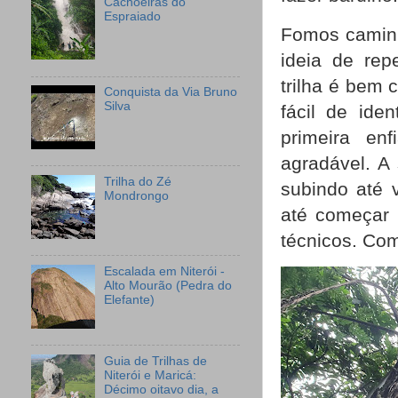
Cachoeiras do
Espraiado
Fomos caminh
ideia de rep
trilha é bem 
Conquista da Via Bruno
Silva
fácil de ide
primeira en
agradável. A
Trilha do Zé
subindo até 
Mondrongo
até começar 
técnicos. Com
Escalada em Niterói -
Alto Mourão (Pedra do
Elefante)
Guia de Trilhas de
Niterói e Maricá:
Décimo oitavo dia, a