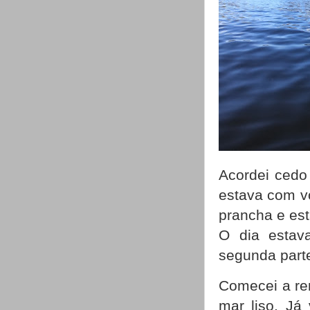
Acordei cedo
estava com vo
prancha e est
O dia estav
segunda part
Comecei a re
mar liso. Já