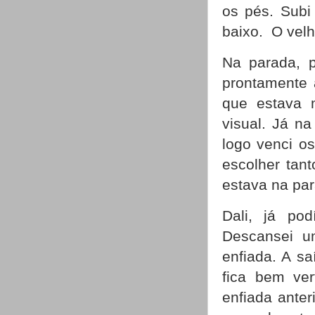
os pés. Subi
baixo. O velh
Na parada, p
prontamente 
que estava 
visual. Já na
logo venci o
escolher tant
estava na par
Dali, já po
Descansei u
enfiada. A sa
fica bem ver
enfiada ante