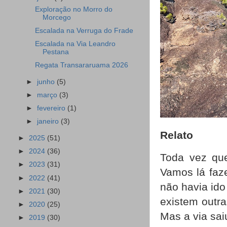
Exploração no Morro do
Morcego
Escalada na Verruga do Frade
Escalada na Via Leandro
Pestana
Regata Transararuama 2026
►
junho
(5)
►
março
(3)
►
fevereiro
(1)
►
janeiro
(3)
Relato
►
2025
(51)
►
2024
(36)
Toda vez que
►
2023
(31)
Vamos lá faze
►
2022
(41)
não havia ido
►
2021
(30)
existem outra
►
2020
(25)
Mas a via sa
►
2019
(30)