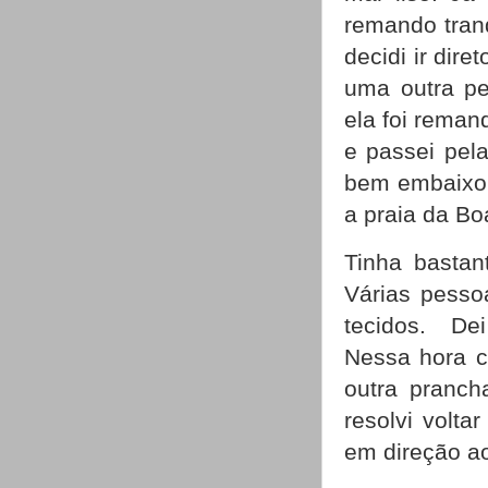
remando tranq
decidi ir dir
uma outra pe
ela foi reman
e passei pela
bem embaixo d
a praia da B
Tinha bastan
Várias pesso
tecidos.
De
Nessa hora c
outra pranch
resolvi volta
em direção a