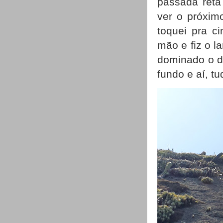
passada reta
ver o próximo
toquei pra c
mão e fiz o l
dominado o de
fundo e aí, tu