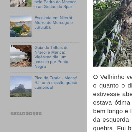
bela Pedra do Macaco
e as Grutas do Spar
Escalada em Niterói:
Morro do Morcego e
Jurujuba
Guia de Trilhas de
Niterói e Maricá:
Vigésimo dia, um
passeio por Ponta
Negra
O Velhinho v
Pico do Frade - Macaé
RJ, uma missão quase
o quanto o d
cumprida!
estivesse abe
estava ótima
bem longo e l
SEGUIDORES
da esquerda,
quebra. Fui 