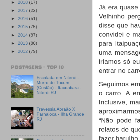
►
2018
(17)
Já era quase
►
2017
(22)
Velhinho perg
►
2016
(51)
disse que hav
►
2015
(75)
convidei e m
►
2014
(87)
para Itaipua
►
2013
(80)
uma mensagem
►
2012
(79)
iríamos só eu
POSTAGENS - TOP 10
entrar no car
Escalada em Niterói -
Morro do Tucum
Seguimos em 
(Costão) - Itacoatiara -
o carro. A e
Niterói RJ
Inclusive, mar
Travessia Abraão X
aproximarmos
Parnaioca - Ilha Grande
“Não pode fa
RJ
relatos de q
fazer barulho.