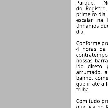
Parque.
N
do
Registro
primeiro dia
,
escalar
na 
tínhamos que
dia.
Conforme pr
4 horas da
contratemp
nossas barra
ido direto
arrumado
, 
banho, comer
que ir até a 
trilha.
Com tudo pro
que fica no