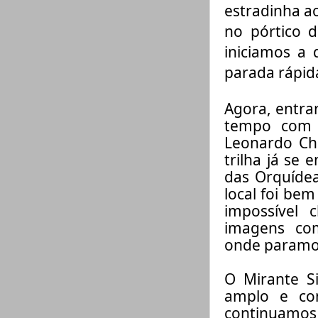
estradinha ao
no pórtico d
iniciamos a
parada rápida
Agora, entra
tempo com o
Leonardo Ch
trilha já se
das Orquídea
local foi be
impossível
imagens c
onde
paramo
O Mirante S
amplo e con
continuamo