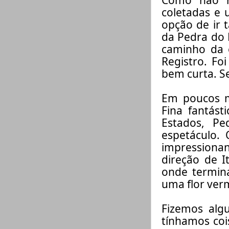
coletadas e 
opção de ir
da Pedra do R
caminho da 
Registro
. Fo
bem curta.
S
Em poucos m
Fina fantás
Estados, P
espetáculo.
impressiona
direção de I
onde termin
uma flor ver
Fizemos algu
tínhamos coi