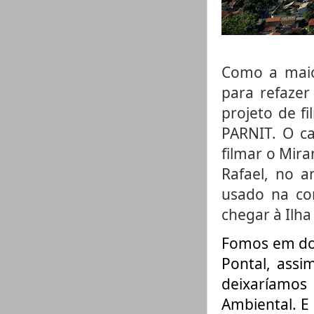
Como a maior
para refazer
projeto de f
PARNIT. O ca
filmar o Mira
Rafael, no a
usado na con
chegar à Ilha
Fomos em dois
Pontal, assi
deixaríamo
Ambiental. E 