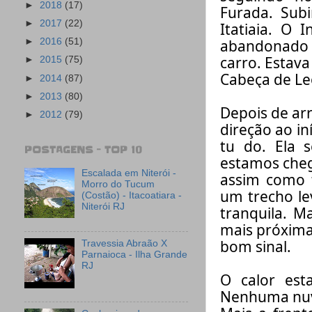
►
2018
(17)
Furada
. Sub
►
2017
(22)
Itatiaia.
O Iní
►
2016
(51)
abandonado H
carro. Estava
►
2015
(75)
Cabeça de Le
►
2014
(87)
►
2013
(80)
Depois de a
►
2012
(79)
direção ao iní
tu do. Ela 
POSTAGENS - TOP 10
estamos cheg
Escalada em Niterói -
assim como
Morro do Tucum
um trecho l
(Costão) - Itacoatiara -
Niterói RJ
tranquila.
Ma
mais próxim
bom sinal.
Travessia Abraão X
Parnaioca - Ilha Grande
RJ
O calor est
Nenhuma nuve