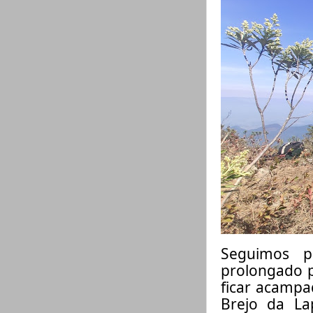
Seguimos p
prolongado p
ficar acampa
Brejo da La