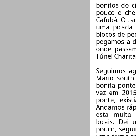
bonitos do c
pouco e ch
Cafubá. O ca
uma picada
blocos de pe
pegamos a d
onde passam
Túnel Charita
Seguimos ag
Mario Souto 
bonita ponte
vez
em 2015,
ponte, existi
Andamos ráp
está muito
locais.
Dei u
pouco,
segu