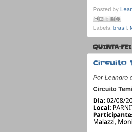
Posted by
Lea
Labels:
brasil
,
QUINTA-FEI
Circuito
Por Leandro 
Circuito Tem
Dia:
02/08/2
Local:
PARNI
Participante
Malazzi, Mon