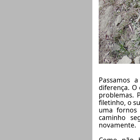
Passamos 
diferença. O 
problemas.
P
filetinho, o 
uma fornos 
caminho se
novamente.
Como não ha