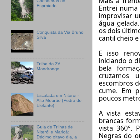
Mais a frent
Cachoeiras do
Espraiado
Entrei num
improvisar
u
água gelada
os dois
últim
Conquista da Via Bruno
cantil cheio
e
Silva
E isso ren
iniciando o d
Trilha do Zé
bela forma
Mondrongo
cruzamos u
escombros
d
cume.
Em p
Escalada em Niterói -
poucos metros
Alto Mourão (Pedra do
Elefante)
A vista
esta
brancas for
vista 360°
. 
Guia de Trilhas de
Niterói e Maricá:
Negras do o
Décimo oitavo dia, a