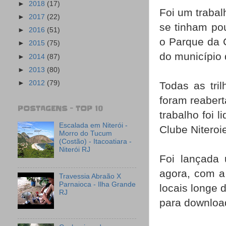
►
2018
(17)
Foi um trabal
►
2017
(22)
se tinham pou
►
2016
(51)
o Parque da C
►
2015
(75)
do município 
►
2014
(87)
►
2013
(80)
►
2012
(79)
Todas as tri
foram reaber
POSTAGENS - TOP 10
trabalho foi 
Escalada em Niterói -
Clube Nitero
Morro do Tucum
(Costão) - Itacoatiara -
Niterói RJ
Foi lançada 
agora, com a
Travessia Abraão X
Parnaioca - Ilha Grande
locais longe 
RJ
para downloa