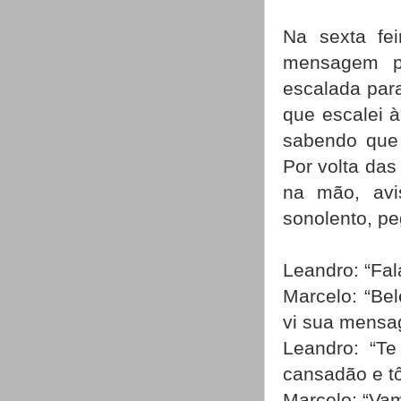
Na sexta fei
mensagem p
escalada para
que escalei à
sabendo que 
Por volta das
na mão, avi
sonolento, pe
Leandro: “Fal
Marcelo: “Be
vi sua mensa
Leandro: “T
cansadão e t
Marcelo: “Vam