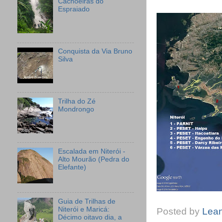
Cachoeiras do
Espraiado
Conquista da Via Bruno
Silva
Trilha do Zé
Mondrongo
Escalada em Niterói -
Alto Mourão (Pedra do
Elefante)
Guia de Trilhas de
Niterói e Maricá:
Posted by
Lea
Décimo oitavo dia, a