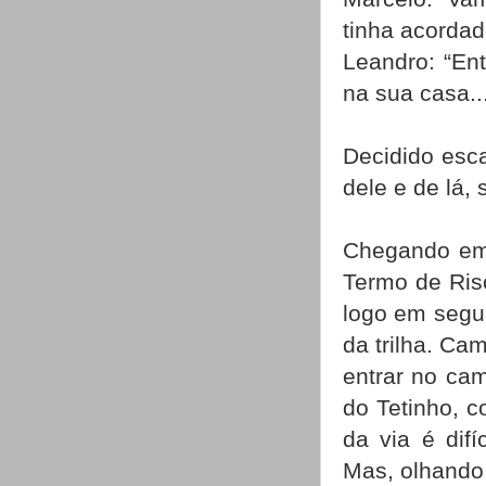
tinha acordad
Leandro: “En
na sua casa..
Decidido esca
dele e de lá, 
Chegando em 
Termo de Risc
logo em segu
da trilha. Ca
entrar no ca
do Tetinho, 
da via é difí
Mas, olhando 