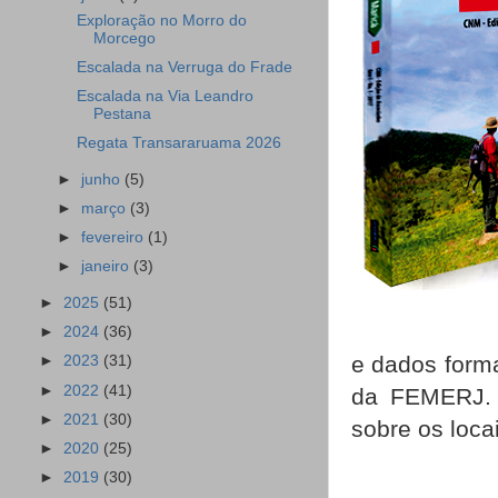
Exploração no Morro do
Morcego
Escalada na Verruga do Frade
Escalada na Via Leandro
Pestana
Regata Transararuama 2026
►
junho
(5)
►
março
(3)
►
fevereiro
(1)
►
janeiro
(3)
►
2025
(51)
►
2024
(36)
e dados forma
►
2023
(31)
►
2022
(41)
da FEMERJ. C
►
2021
(30)
sobre os locai
►
2020
(25)
►
2019
(30)