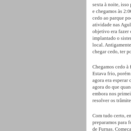
sexta à noite, isso
e chegamos às 2:00
cedo ao parque pod
atividade nas Agul
objetivo era fazer
implantado o siste
local. Antigament
chegar cedo, ter po
Chegamos cedo à fi
Estava frio, poré
agora era esperar 
agora do que quan
embora nos primeir
resolver os trâmit
Com tudo certo, en
preparamos para fot
de Furnas. Começa