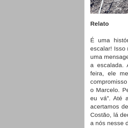
Relato
É uma histór
escalar! Isso
uma mensagem
a escalada. 
feira, ele 
compromisso e
o Marcelo. P
eu vá”. Até
acertamos de
Costão, lá de
a nós nesse d