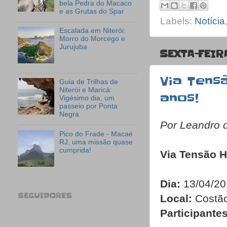
bela Pedra do Macaco
e as Grutas do Spar
Labels:
Notícia
Escalada em Niterói:
Morro do Morcego e
Jurujuba
SEXTA-FEIR
Via Tens
Guia de Trilhas de
Niterói e Maricá:
anos!
Vigésimo dia, um
passeio por Ponta
Negra
Por Leandro 
Pico do Frade - Macaé
RJ, uma missão quase
cumprida!
Via Tensão 
Dia:
13/04/20
SEGUIDORES
Local:
Costão
Participantes