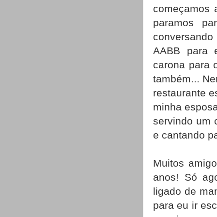
começamos a
paramos pa
conversando u
AABB para e
carona para 
também... Nem
restaurante 
minha esposa
servindo um c
e cantando pa
Muitos amigo
anos! Só ago
ligado de man
para eu ir es