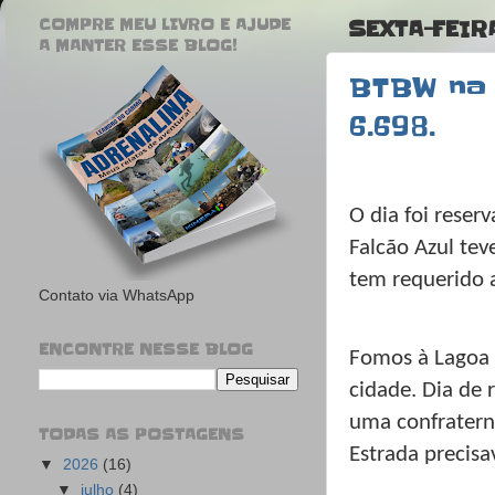
COMPRE MEU LIVRO E AJUDE
SEXTA-FEIR
A MANTER ESSE BLOG!
BTBW na 
6.698.
O dia foi reser
Falcão Azul tev
tem requerido 
Contato via WhatsApp
ENCONTRE NESSE BLOG
Fomos à Lagoa S
cidade. Dia de
uma confratern
TODAS AS POSTAGENS
Estrada precisa
▼
2026
(16)
▼
julho
(4)