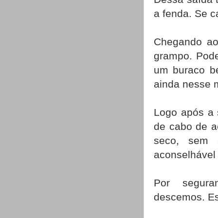
a fenda. Se ca
Chegando ao 
grampo. Pode
um buraco be
ainda nesse m
Logo após a 
de cabo de a
seco, sem 
aconselhável
Por segur
descemos. Es