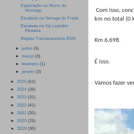
Exploração no Morro do
Com isso, con
Morcego
Escalada na Verruga do Frade
km no total (0 
Escalada na Via Leandro
Pestana
Regata Transararuama 2026
Km 6.698.
►
junho
(5)
►
março
(3)
É isso.
►
fevereiro
(1)
►
janeiro
(3)
►
2025
(51)
Vamos fazer ve
►
2024
(36)
►
2023
(31)
►
2022
(41)
►
2021
(30)
►
2020
(25)
►
2019
(30)