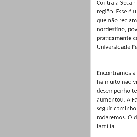
Contra a Seca 
região. Esse é 
que não reclama
nordestino, pov
praticamente c
Universidade Fe
Encontramos a 
há muito não v
desempenho tem
aumentou. A Fal
seguir caminho
rodaremos. O d
família.