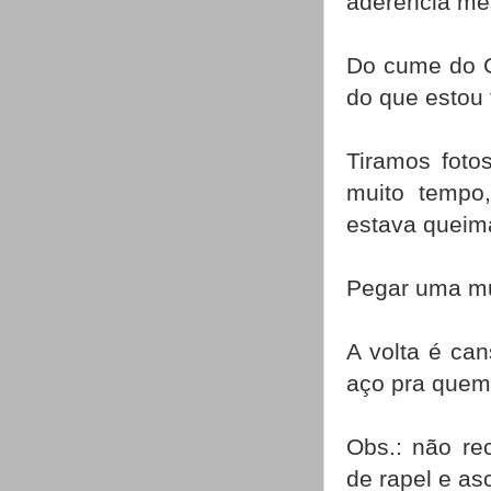
aderência me
Do cume do Ga
do que estou 
Tiramos foto
muito tempo
estava queim
Pegar uma mu
A volta é can
aço pra quem 
Obs.: não re
de rapel e as