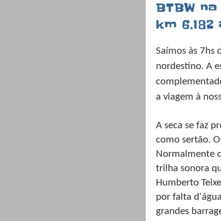
BTBW na 
km 6.182 
Saímos às 7hs d
nordestino. A e
complementado
a viagem à noss
A seca se faz p
como sertão. Os
Normalmente ca
trilha sonora q
Humberto Teixei
por falta d'ág
grandes barrag