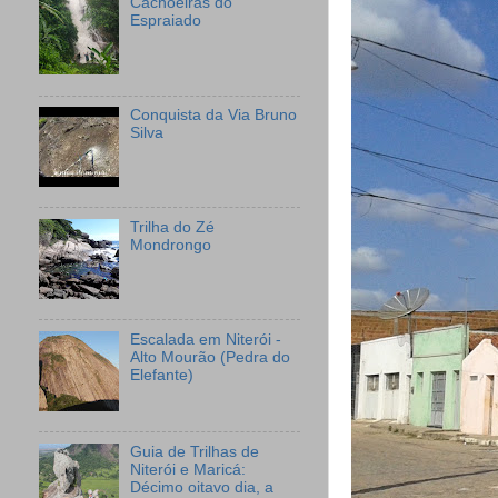
Cachoeiras do
Espraiado
Conquista da Via Bruno
Silva
Trilha do Zé
Mondrongo
Escalada em Niterói -
Alto Mourão (Pedra do
Elefante)
Guia de Trilhas de
Niterói e Maricá:
Décimo oitavo dia, a