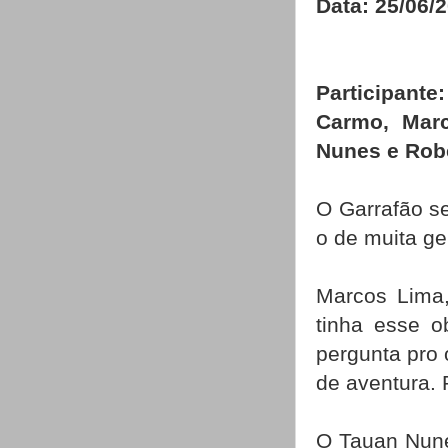
Data: 25/06/
Participa
Carmo, Mar
Nunes e Rob
O Garrafão se
o de muita g
Marcos Lima,
tinha esse o
pergunta pro o
de aventura. 
O Tauan Nun