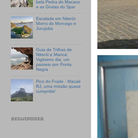
bela Pedra do Macaco
e as Grutas do Spar
Escalada em Niterói:
Morro do Morcego e
Jurujuba
Guia de Trilhas de
Niterói e Maricá:
Vigésimo dia, um
passeio por Ponta
Negra
Pico do Frade - Macaé
RJ, uma missão quase
cumprida!
SEGUIDORES