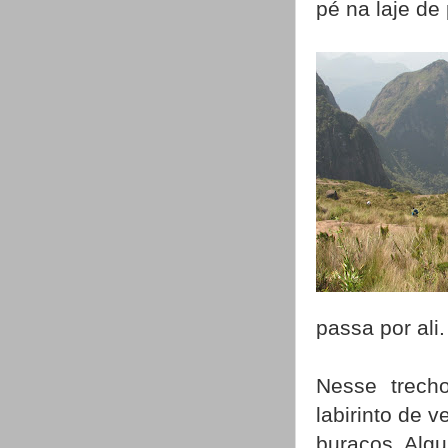
pé na laje de 
passa por ali.
Nesse trech
labirinto de 
buracos. Algu