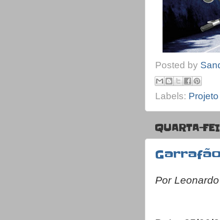
Posted by
San
Labels:
Projet
QUARTA-FEI
Garrafã
Por Leonard