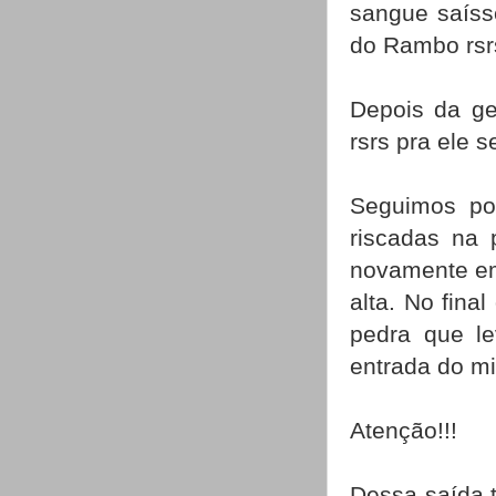
sangue saíss
do Rambo rsr
Depois da ge
rsrs pra ele s
Seguimos por
riscadas na 
novamente em
alta. No fina
pedra que l
entrada do mi
Atenção!!!
Dessa saída 