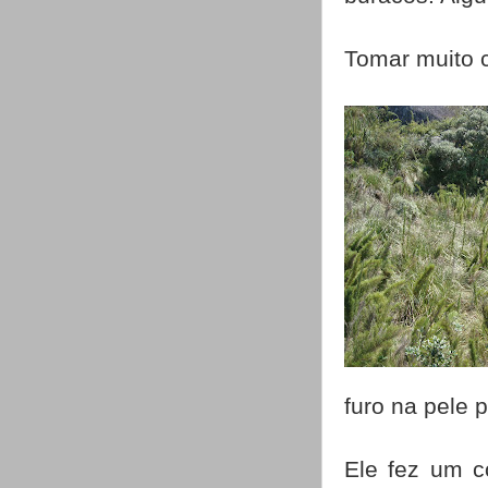
Tomar muito 
furo na pele 
Ele fez um c