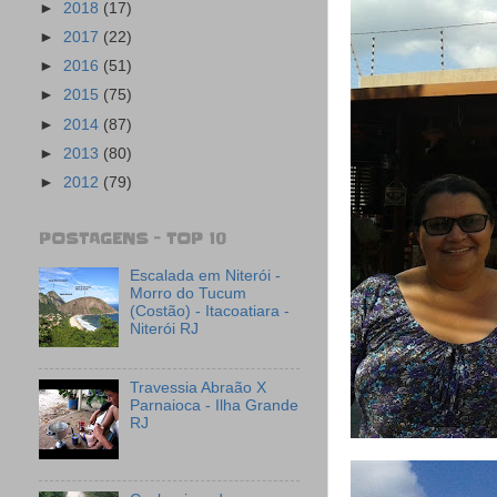
►
2018
(17)
►
2017
(22)
►
2016
(51)
►
2015
(75)
►
2014
(87)
►
2013
(80)
►
2012
(79)
POSTAGENS - TOP 10
Escalada em Niterói -
Morro do Tucum
(Costão) - Itacoatiara -
Niterói RJ
Travessia Abraão X
Parnaioca - Ilha Grande
RJ