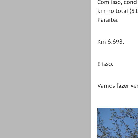
Com isso, conc
km no total (51
Paraíba.
Km 6.698.
É isso.
Vamos fazer ve