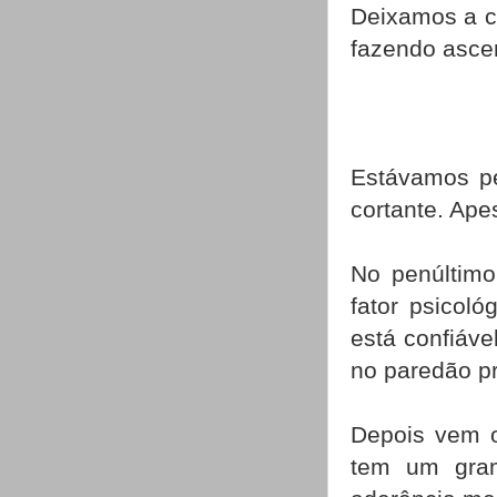
Deixamos a co
fazendo asce
Estávamos pe
cortante. Ape
No penúltimo
fator psicol
está confiáv
no paredão pra
Depois vem o
tem um gra