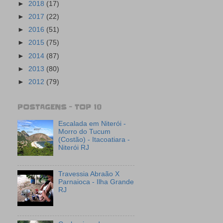
►
2018
(17)
►
2017
(22)
►
2016
(51)
►
2015
(75)
►
2014
(87)
►
2013
(80)
►
2012
(79)
POSTAGENS - TOP 10
Escalada em Niterói -
Morro do Tucum
(Costão) - Itacoatiara -
Niterói RJ
Travessia Abraão X
Parnaioca - Ilha Grande
RJ