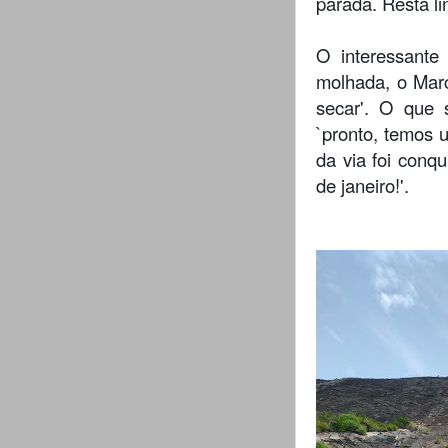
parada. Resta li
O interessante
molhada, o Marc
secar'. O que 
`pronto, temos 
da via foi conq
de janeiro!'.