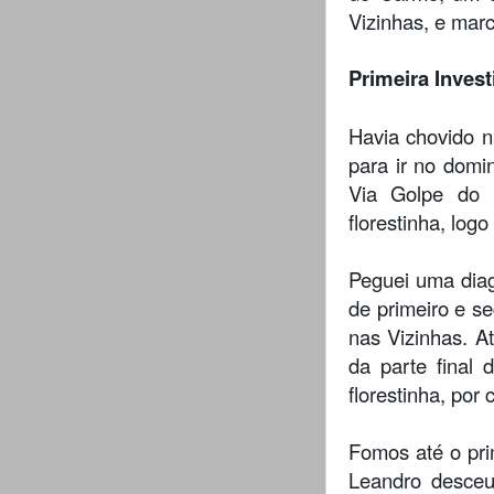
Vizinhas, e mar
Primeira Invest
Havia chovido n
para ir no domi
Via Golpe do 
florestinha, log
Peguei uma diag
de primeiro e s
nas Vizinhas. A
da parte final
florestinha, po
Fomos até o pri
Leandro desceu,