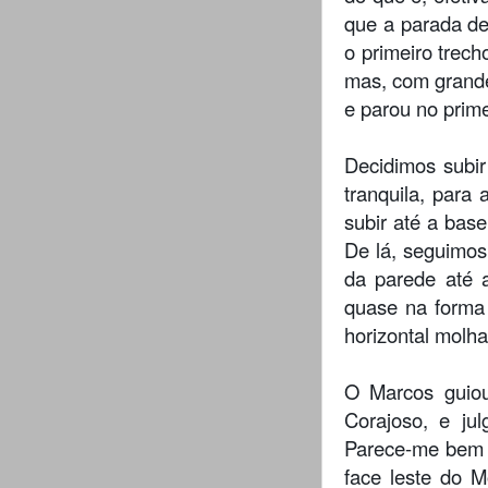
que a parada de
o primeiro trec
mas, com grande 
e parou no prim
Decidimos subir
tranquila, para 
subir até a base
De lá, seguimos
da parede até a
quase na forma
horizontal molh
O Marcos guiou
Corajoso, e jul
Parece-me bem m
face leste do M