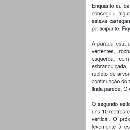
Enquanto eu bat
conseguiu algu
estava carregan
participante. Fi
A parada está 
vertentes, roch
esquerda, com
esbranquiçada, 
repleto de árvo
continuação do 
linda parede. O 
O segundo esti
uns 10 metros e
vertical. O pr
levemente à es