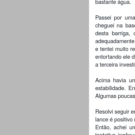
bastante água.
Passei por uma
cheguei na bas
desta barriga,
adequadamente o
e tentei muito 
entortando ele d
a terceira invest
Acima havia um
estabilidade. E
Algumas poucas 
Resolvi seguir e
lance é positiv
Então, achei u
tentativa ingên