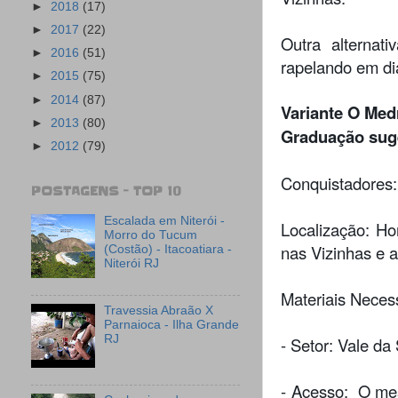
►
2018
(17)
►
2017
(22)
Outra alternat
►
2016
(51)
rapelando em di
►
2015
(75)
►
2014
(87)
Variante O Med
►
2013
(80)
Graduação sug
►
2012
(79)
Conquistadores:
POSTAGENS - TOP 10
Escalada em Niterói -
Localização: Ho
Morro do Tucum
nas Vizinhas e 
(Costão) - Itacoatiara -
Niterói RJ
Materiais Neces
Travessia Abraão X
Parnaioca - Ilha Grande
RJ
- Setor: Vale da 
- Acesso: O mes