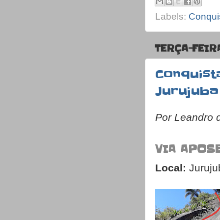
Labels:
Conqui
TERÇA-FEIR
Conquist
Jurujuba
Por Leandro 
VIA APOSE
Local:
Juruju