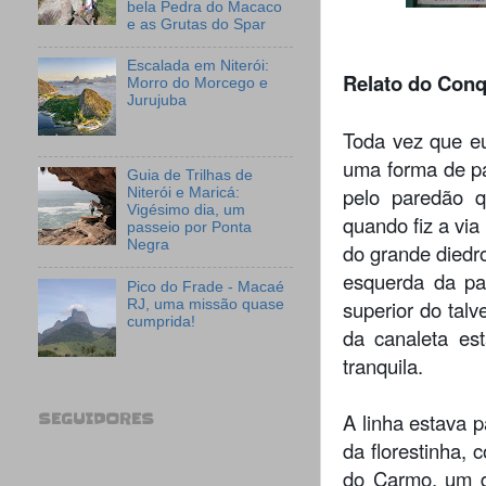
bela Pedra do Macaco
e as Grutas do Spar
Escalada em Niterói:
Relato do Conq
Morro do Morcego e
Jurujuba
Toda vez que e
uma forma de pa
Guia de Trilhas de
pelo paredão q
Niterói e Maricá:
Vigésimo dia, um
quando fiz a via
passeio por Ponta
Negra
do grande diedro
esquerda da par
Pico do Frade - Macaé
superior do talv
RJ, uma missão quase
cumprida!
da canaleta es
tranquila.
A linha estava p
SEGUIDORES
da florestinha,
do Carmo, um d