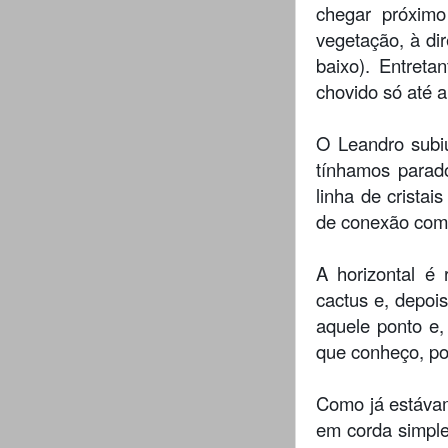
chegar próxim
vegetação, à di
baixo). Entreta
chovido só até a
O Leandro subi
tínhamos parad
linha de crista
de conexão com a 
A horizontal é
cactus e, depoi
aquele ponto e,
que conheço, p
Como já estávam
em corda simple