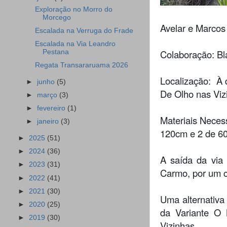
Exploração no Morro do
Morcego
Avelar e Marcos
Escalada na Verruga do Frade
Escalada na Via Leandro
Colaboração: Bl
Pestana
Regata Transararuama 2026
Localização: À d
►
junho
(5)
De Olho nas Viz
►
março
(3)
►
fevereiro
(1)
Materiais Neces
►
janeiro
(3)
120cm e 2 de 6
►
2025
(51)
►
2024
(36)
A saída da via 
►
2023
(31)
Carmo, por um c
►
2022
(41)
►
2021
(30)
Uma alternativa
►
2020
(25)
da Variante O 
►
2019
(30)
Vizinhas.