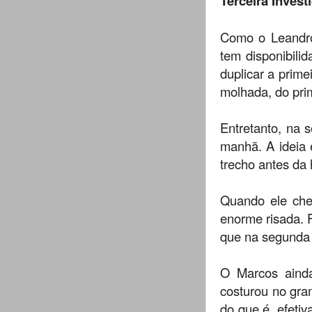
Terceira Invest
Como o Leandro
tem disponibilid
duplicar a prime
molhada, do prim
Entretanto, na 
manhã. A ideia 
trecho antes da 
Quando ele che
enorme risada. F
que na segunda 
O Marcos ainda
costurou no gra
do que é, efeti