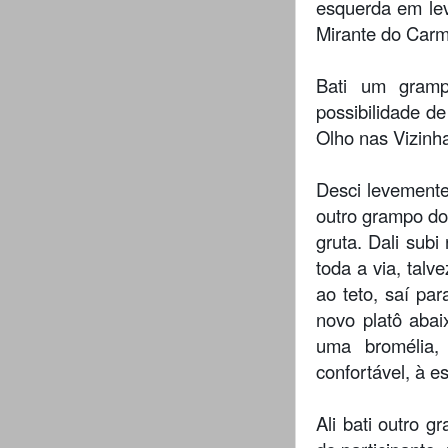
esquerda em lev
Mirante do Carm
Bati um gramp
possibilidade de
Olho nas Vizinha
Desci levemente
outro grampo do
gruta. Dali subi
toda a via, talv
ao teto, saí pa
novo platô abai
uma bromélia,
confortável, à e
Ali bati outro g