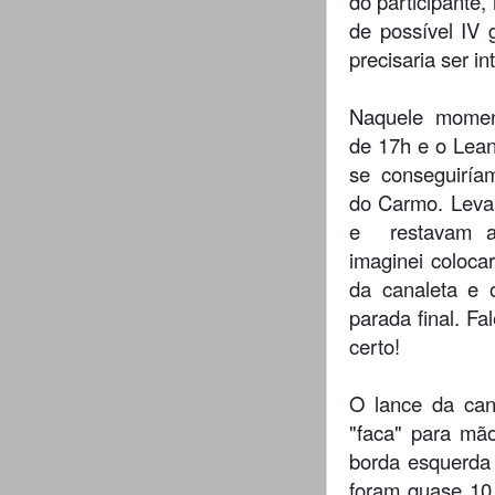
do participante
de possível IV 
precisaria ser i
Naquele momen
de 17h e o Lean
se conseguiríam
do Carmo. Lev
e restavam a
imaginei coloc
da canaleta e 
parada final. Fal
certo!
O lance da can
"faca" para mão
borda esquerda 
foram quase 10