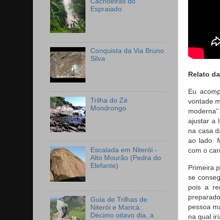
Cachoeiras do
Espraiado
Conquista da Via Bruno
Silva
Relato d
Eu acompa
Trilha do Zé
vontade m
Mondrongo
moderna” 
ajustar a
na casa d
ao lado. 
Escalada em Niterói -
com o carr
Alto Mourão (Pedra do
Elefante)
Primeira p
se conseg
pois a re
preparado
Guia de Trilhas de
pessoa mai
Niterói e Maricá:
Décimo oitavo dia, a
na qual ir