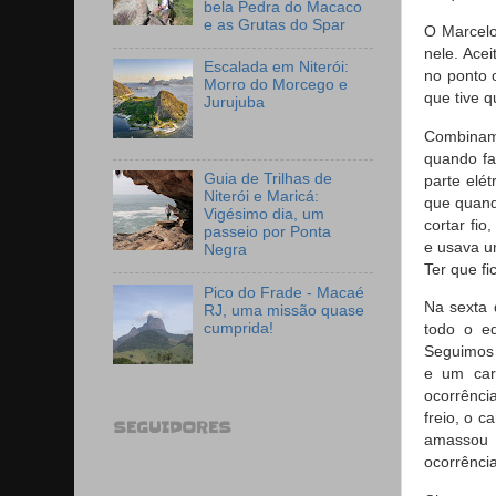
bela Pedra do Macaco
e as Grutas do Spar
O Marcelo
nele. Ace
Escalada em Niterói:
no ponto 
Morro do Morcego e
que tive 
Jurujuba
Combinamo
quando fal
Guia de Trilhas de
parte elé
Niterói e Maricá:
que quand
Vigésimo dia, um
cortar fio
passeio por Ponta
e usava u
Negra
Ter que fi
Pico do Frade - Macaé
Na sexta 
RJ, uma missão quase
cumprida!
todo o e
Seguimos 
e um car
ocorrênci
freio, o c
SEGUIDORES
amassou 
ocorrência