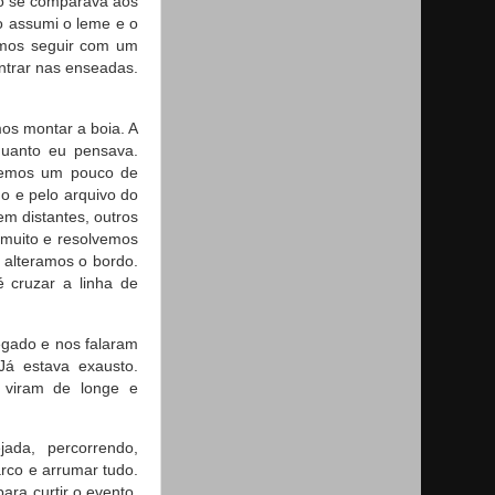
ão se comparava aos
o assumi o leme e o
uimos seguir com um
ntrar nas enseadas.
os montar a boia. A
 quanto eu pensava.
demos um pouco de
o e pelo arquivo do
em distantes, outros
 muito e resolvemos
 alteramos o bordo.
 cruzar a linha de
gado e nos falaram
Já estava exausto.
 viram de longe e
ada, percorrendo,
co e arrumar tudo.
ara curtir o evento.