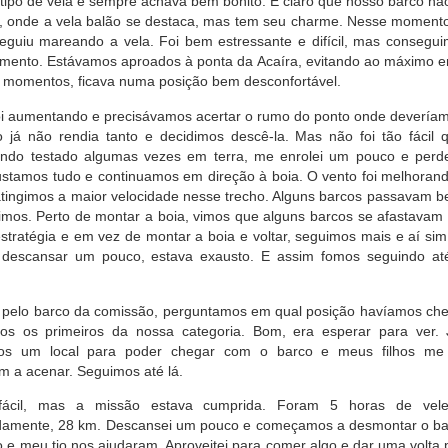
tipo de vela e sempre achava bem bonito. É claro que nosso barco n
, onde a vela balão se destaca, mas tem seu charme. Nesse moment
eguiu mareando a vela. Foi bem estressante e difícil, mas conseg
mento. Estávamos aproados à ponta da Acaíra, evitando ao máximo e
momentos, ficava numa posição bem desconfortável.
oi aumentando e precisávamos acertar o rumo do ponto onde deveríam
o já não rendia tanto e decidimos descê-la. Mas não foi tão fácil
ndo testado algumas vezes em terra, me enrolei um pouco e per
ustamos tudo e continuamos em direção à boia. O vento foi melhorand
 atingimos a maior velocidade nesse trecho. Alguns barcos passavam b
imos. Perto de montar a boia, vimos que alguns barcos se afastavam
stratégia e em vez de montar a boia e voltar, seguimos mais e aí sim
descansar um pouco, estava exausto. E assim fomos seguindo até
pelo barco da comissão, perguntamos em qual posição havíamos che
s os primeiros da nossa categoria. Bom, era esperar para ver. 
os um local para poder chegar com o barco e meus filhos me
 a acenar. Seguimos até lá.
fácil, mas a missão estava cumprida. Foram 5 horas de velej
amente, 28 km. Descansei um pouco e começamos a desmontar o bar
 e meu tio nos ajudaram. Aproveitei para comer algo e dar uma volta p