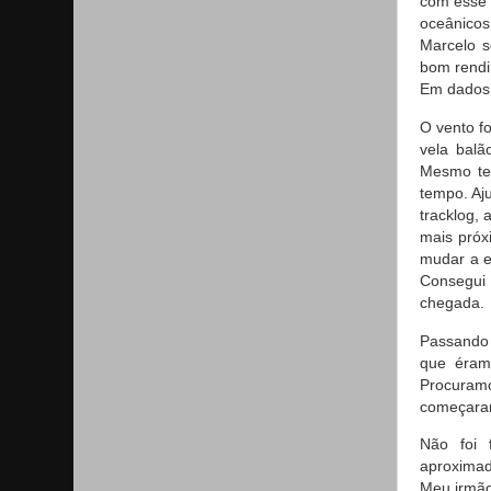
com esse 
oceânicos
Marcelo s
bom rendi
Em dados 
O vento f
vela balã
Mesmo te
tempo. Aj
tracklog,
mais próx
mudar a e
Consegui 
chegada.
Passando 
que éramo
Procuram
começaram
Não foi 
aproximad
Meu irmão