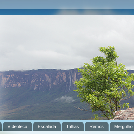
Vídeoteca
Escalada
Trilhas
Remos
Mergulho