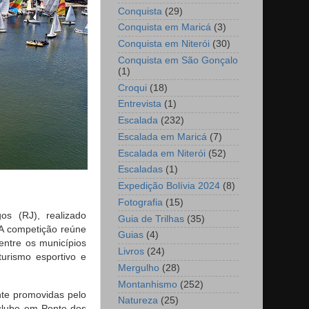
Conquista
(29)
Conquista em Maricá
(3)
Conquista em Niterói
(30)
Conquista em São Gonçalo
(1)
Croqui
(18)
Entrevista
(1)
Escalada
(232)
Escalada em Maricá
(7)
Escalada em Niterói
(52)
Escaladas
(1)
Expedição Bolívia 2024
(8)
Fotografia
(15)
s (RJ), realizado
Guia de Trilhas
(35)
A competição reúne
Guias
(4)
entre os municípios
Livros
(24)
turismo esportivo e
Mergulho
(28)
Montanhismo
(252)
nte promovidas pelo
Natureza
(25)
 clube em Ponte dos