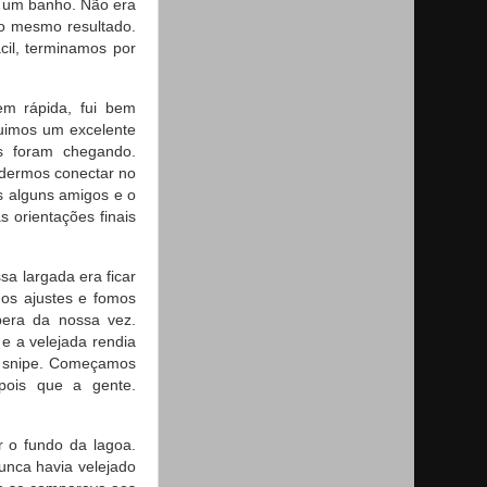
r um banho. Não era
 o mesmo resultado.
cil, terminamos por
m rápida, fui bem
uimos um excelente
os foram chegando.
odermos conectar no
os alguns amigos e o
 orientações finais
a largada era ficar
mos ajustes e fomos
pera da nossa vez.
e a velejada rendia
e snipe. Começamos
ois que a gente.
 o fundo da lagoa.
unca havia velejado