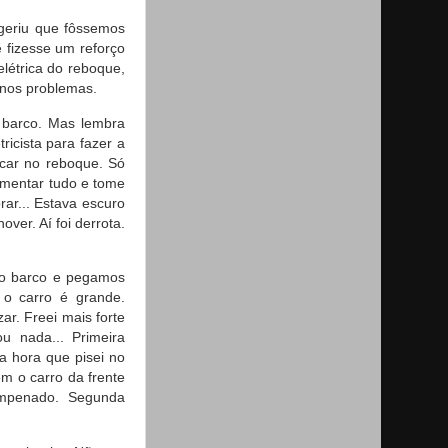
geriu que fôssemos
e fizesse um reforço
elétrica do reboque,
enos problemas.
 barco. Mas lembra
ricista para fazer a
ocar no reboque. Só
aumentar tudo e tome
rar... Estava escuro
ver. Aí foi derrota.
 o barco e pegamos
 o carro é grande.
r. Freei mais forte
 nada... Primeira
a hora que pisei no
ém o carro da frente
mpenado. Segunda