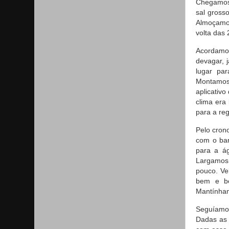
Chegamos 
sal gross
Almoçamos
volta das
Acordamo
devagar, 
lugar pa
Montamos 
aplicativ
clima era
para a re
Pelo cron
com o bar
para a á
Largamos 
pouco. Ve
bem e be
Mantínham
Seguíamos
Dadas as 