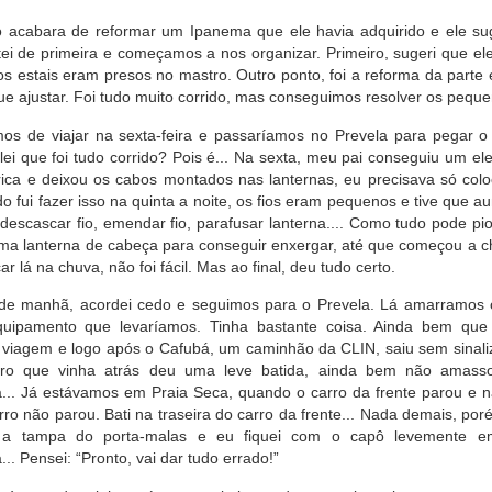
 acabara de reformar um Ipanema que ele havia adquirido e ele su
itei de primeira e começamos a nos organizar. Primeiro, sugeri que el
os estais eram presos no mastro. Outro ponto, foi a reforma da parte 
que ajustar. Foi tudo muito corrido, mas conseguimos resolver os pequ
s de viajar na sexta-feira e passaríamos no Prevela para pegar o
ei que foi tudo corrido? Pois é... Na sexta, meu pai conseguiu um elet
trica e deixou os cabos montados nas lanternas, eu precisava só col
o fui fazer isso na quinta a noite, os fios eram pequenos e tive que 
, descascar fio, emendar fio, parafusar lanterna.... Como tudo pode pio
ma lanterna de cabeça para conseguir enxergar, até que começou a cho
car lá na chuva, não foi fácil. Mas ao final, deu tudo certo.
de manhã, acordei cedo e seguimos para o Prevela. Lá amarramos
quipamento que levaríamos. Tinha bastante coisa. Ainda bem que
viagem e logo após o Cafubá, um caminhão da CLIN, saiu sem sinaliza
ro que vinha atrás deu uma leve batida, ainda bem não amassou
a... Já estávamos em Praia Seca, quando o carro da frente parou e n
arro não parou. Bati na traseira do carro da frente... Nada demais, por
a tampa do porta-malas e eu fiquei com o capô levemente e
... Pensei: “Pronto, vai dar tudo errado!”