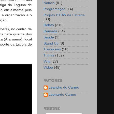
Notícia
(81)
antiga da Laguna de
Programação
(14)
 oficialmente pela
 a organização e o
Projeto BTBW na Estrada
(30)
ição.
Relato
(315)
osta), no centro de
Remada
(34)
dos para guarda dos
Saúde
(3)
ca (Araruama), local
Stand Up
(8)
uporte da Escola de
Travessias
(10)
Trilhas
(152)
Vela
(27)
Vídeo
(48)
AUTORES
Leandro do Carmo
Leonardo Carmo
ASSINE