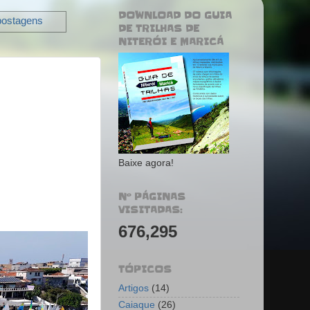
DOWNLOAD DO GUIA
postagens
DE TRILHAS DE
NITERÓI E MARICÁ
Baixe agora!
Nº PÁGINAS
VISITADAS:
676,295
TÓPICOS
Artigos
(14)
Caiaque
(26)