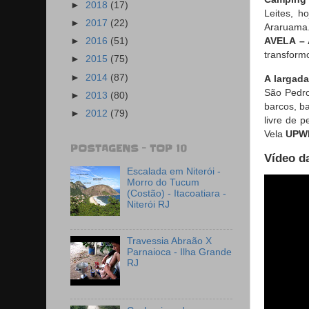
►
2018
(17)
Leites, h
►
2017
(22)
Araruam
AVELA – 
►
2016
(51)
transform
►
2015
(75)
►
2014
(87)
A largad
São Pedro
►
2013
(80)
barcos, b
►
2012
(79)
livre de 
Vela
UPWI
POSTAGENS - TOP 10
Vídeo d
Escalada em Niterói -
Morro do Tucum
(Costão) - Itacoatiara -
Niterói RJ
Travessia Abraão X
Parnaioca - Ilha Grande
RJ