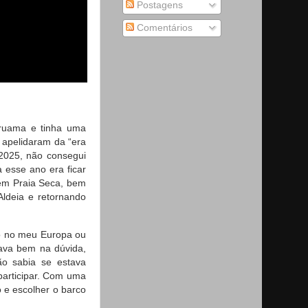
Postagens
Comentários
aruama e tinha uma
s apelidaram da “era
 2025, não consegui
a esse ano era ficar
a em Praia Seca, bem
Aldeia e retornando
nho no meu Europa ou
tava bem na dúvida,
ão sabia se estava
participar. Com uma
o e escolher o barco