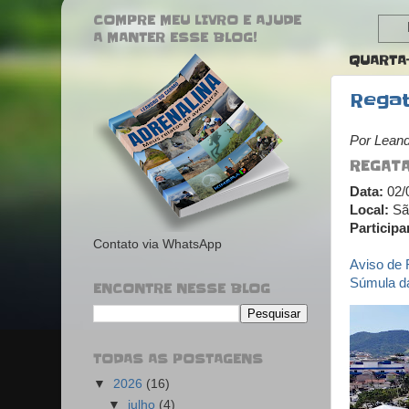
COMPRE MEU LIVRO E AJUDE
A MANTER ESSE BLOG!
QUARTA-
Regat
Por Lean
REGAT
Data:
02/
Local:
São
Participa
Contato via WhatsApp
Aviso de
Súmula d
ENCONTRE NESSE BLOG
TODAS AS POSTAGENS
▼
2026
(16)
▼
julho
(4)