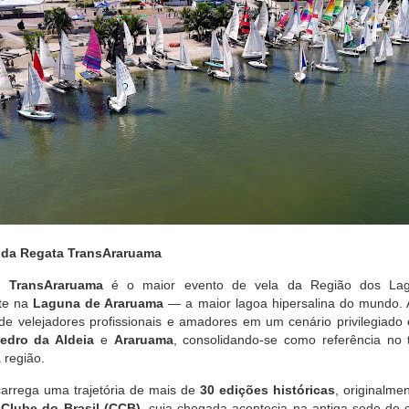
o da Regata TransAraruama
a TransAraruama
é o maior evento de vela da Região dos Lago
te na
Laguna de Araruama
— a maior lagoa hipersalina do mundo. 
de velejadores profissionais e amadores em um cenário privilegiado 
edro da Aldeia
e
Araruama
, consolidando-se como referência no 
 região.
carrega uma trajetória de mais de
30 edições históricas
, originalme
Clube do Brasil (CCB)
, cuja chegada acontecia na antiga sede do