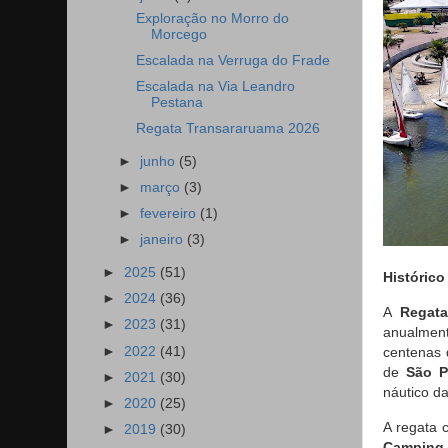
Exploração no Morro do
Morcego
Escalada na Verruga do Frade
Escalada na Via Leandro
Pestana
Regata Transararuama 2026
►
junho
(5)
►
março
(3)
►
fevereiro
(1)
►
janeiro
(3)
►
2025
(51)
Históric
►
2024
(36)
A
Regat
►
2023
(31)
anualmen
►
2022
(41)
centenas 
de
São P
►
2021
(30)
náutico da
►
2020
(25)
A regata 
►
2019
(30)
Camping 