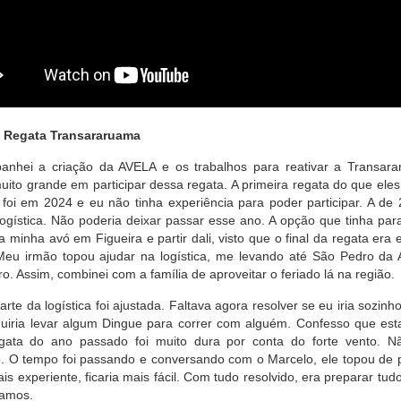
a Regata Transararuama
nhei a criação da AVELA e os trabalhos para reativar a Transar
uito grande em participar dessa regata. A primeira regata do que ele
foi em 2024 e eu não tinha experiência para poder participar. A de
 logística. Não poderia deixar passar esse ano. A opção que tinha par
a minha avó em Figueira e partir dali, visto que o final da regata er
Meu irmão topou ajudar na logística, me levando até São Pedro da 
o. Assim, combinei com a família de aproveitar o feriado lá na região.
arte da logística foi ajustada. Faltava agora resolver se eu iria sozi
uiria levar algum Dingue para correr com alguém. Confesso que es
gata do ano passado foi muito dura por conta do forte vento. N
. O tempo foi passando e conversando com o Marcelo, ele topou de 
s experiente, ficaria mais fácil. Com tudo resolvido, era preparar tud
íamos.