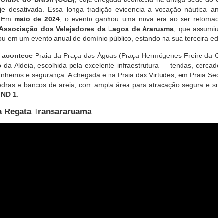
oje desativada. Essa longa tradição evidencia a vocação náutica 
a.Em
maio de 2024
, o evento ganhou uma nova era ao ser retomado
Associação dos Velejadores da Lagoa de Araruama
, que assumiu
ou em um evento anual de domínio público, estando na sua terceira ed
a acontece
Praia da Praça das Águas (Praça Hermógenes Freire da C
 da Aldeia, escolhida pela excelente infraestrutura — tendas, cerca
anheiros e segurança. A chegada é na Praia das Virtudes, em Praia Se
pedras e bancos de areia, com ampla área para atracação segura e s
ND 1
.
a Regata Transararuama