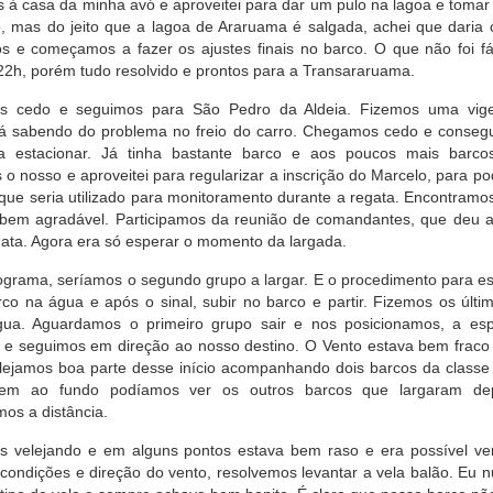
à casa da minha avó e aproveitei para dar um pulo na lagoa e toma
o, mas do jeito que a lagoa de Araruama é salgada, achei que daria
 e começamos a fazer os ajustes finais no barco. O que não foi fá
 22h, porém tudo resolvido e prontos para a Transararuama.
s cedo e seguimos para São Pedro da Aldeia. Fizemos uma vige
já sabendo do problema no freio do carro. Chegamos cedo e conseg
ra estacionar. Já tinha bastante barco e aos poucos mais barc
o nosso e aproveitei para regularizar a inscrição do Marcelo, para p
o que seria utilizado para monitoramento durante a regata. Encontram
 bem agradável. Participamos da reunião de comandantes, que deu as
gata. Agora era só esperar o momento da largada.
ograma, seríamos o segundo grupo a largar. E o procedimento para ess
co na água e após o sinal, subir no barco e partir. Fizemos os últi
gua. Aguardamos o primeiro grupo sair e nos posicionamos, a es
e seguimos em direção ao nosso destino. O Vento estava bem fraco 
lejamos boa parte desse início acompanhando dois barcos da class
m ao fundo podíamos ver os outros barcos que largaram dep
os a distância.
 velejando e em alguns pontos estava bem raso e era possível ver
condições e direção do vento, resolvemos levantar a vela balão. Eu n